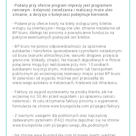
-
Podany przy ofercie program imprezy jest programem
ramowym - kolejność zwiedzania i realizacji może ulec
zmianie, a decyzje o kolejności podejmuje kierownik.
- Podane przy ofercie kwoty na bilety wstępu/ceny biletów
wstępu są orientacyjne i mogą one ulec zmianie niezależnie od
BP biuro, dlatego też prosimy o powiększenie funduszu na
pokrycie ewentualnych podwyżek cen biletów.
- BP biuro nie ponosi odpowiedzialności za spóźnienia
autokarów i transferów spowodowane czynnikami niezależnymi
od biura (warunki atmosferyczne, warunki drogowe, przejścia
graniczne, blokady, strajki). Na trasach dojazdowych w Polsce
połączenia mogą być realizowane przy min. 10 osobach
autokarami turystycznymi, mikrobusami lub transportem
publicznym po wcześniejszej rezerwacji miejsc przez BP biuro.
W zależności od wyjazdu możliwa jest przesiadka do
właściwego autokaru w Katowicach, Krakowie lub Wrocławiu.
- Faktury za wyjazd wystawiamy na prośbę klienta, ale nie
wcześniej niż 30 dni przed wyjazdem i po opłaceniu całości
należności. W celu otrzymania faktury prosimy o wypełnienie
formularza na stronie
www.biuropolska.com.pl/pages/faktury
- Z ważnymi uwagami dla podróżnych oraz najczęściej
zadawanymi pytaniami (FAQ) można zapoznać się na stronie
www.biuropolska.com.pl/pages/uwagi_dla_podroznych
- Na stronie
www.biuropolska.com.pl/pages/warto_wiedziec