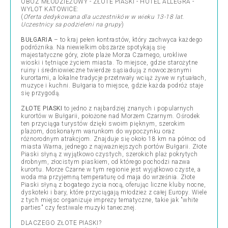
OBÓZ MŁODZIEŻOWY - ZŁOTE PIASKI - HOTEL ALLEGRA -
WYLOT KATOWICE:
(
Oferta dedykowana dla uczestników w wieku 13-18 lat.
Uczestnicy sa podzieleni na grupy
)
BUŁGARIA
– to kraj pełen kontrastów, który zachwyca każdego
podróżnika. Na niewielkim obszarze spotykają się
majestatyczne góry, złote plaże Morza Czarnego, urokliwe
wioski i tętniące życiem miasta. To miejsce, gdzie starożytne
ruiny i średniowieczne twierdze sąsiadują z nowoczesnymi
kurortami, a lokalne tradycje przetrwały wciąż żywe w rytuałach,
muzyce i kuchni. Bułgaria to miejsce, gdzie każda podróż staje
się przygodą.
ZŁOTE PIASKI
to jedno z najbardziej znanych i popularnych
kurortów w Bułgarii, położone nad Morzem Czarnym. Ośrodek
ten przyciąga turystów dzięki swoim pięknym, szerokim
plażom, doskonałym warunkom do wypoczynku oraz
różnorodnym atrakcjom. Znajduje się około 18 km na północ od
miasta Warna, jednego z najważniejszych portów Bułgarii. Złote
Piaski słyną z wyjątkowo czystych, szerokich plaż pokrytych
drobnym, złocistym piaskiem, od którego pochodzi nazwa
kurortu. Morze Czarne w tym regionie jest wyjątkowo czyste, a
woda ma przyjemną temperaturę od maja do września. Złote
Piaski słyną z bogatego życia nocą, oferując liczne kluby nocne,
dyskoteki i bary, które przyciągają młodzież z całej Europy. Wiele
z tych miejsc organizuje imprezy tematyczne, takie jak "white
parties" czy festiwale muzyki tanecznej.
DLACZEGO ZŁOTE PIASKI?