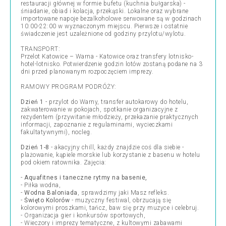
restauracji głównej w formie bufetu (kuchnia bułgarska) -
śniadanie, obiad i kolacja, przekąski. Lokalne oraz wybrane
importowane napoje bezalkoholowe serwowane są w godzinach
10:00-22:00 w wyznaczonym miejscu. Pierwsze i ostatnie
świadczenie jest uzależnione od godziny przylotu/wylotu.
TRANSPORT:
Przelot Katowice – Warna - Katowice oraz transfery lotnisko-
hotel-lotnisko. Potwierdzenie godzin lotów zostaną podane na 3
dni przed planowanym rozpoczęciem imprezy.
RAMOWY PROGRAM PODRÓŻY:
Dzień 1
- przylot do Warny, transfer autokarowy do hotelu,
zakwaterowanie w pokojach, spotkanie organizacyjne z
rezydentem (przywitanie młodzieży, przekazanie praktycznych
informacji, zapoznanie z regulaminami, wycieczkami
fakultatywnymi), nocleg.
Dzień 1-8
- akacyjny chill, każdy znajdzie coś dla siebie -
plażowanie, kąpiele morskie lub korzystanie z basenu w hotelu
pod okiem ratownika. Zajęcia:
-
Aquafitnes i taneczne rytmy na basenie,
- Piłka wodna,
-
Wodna Baloniada
, sprawdzimy jaki Masz refleks.
-
Święto Kolorów
- muzyczny festiwal, obrzucają się
kolorowymi proszkami, tańcz, baw się przy muzyce i celebruj.
- Organizacja gier i konkursów sportowych,
- Wieczory i imprezy tematyczne, z kultowymi zabawami