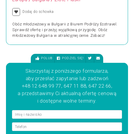
Dodaj do schowka
Obóz młodzieżowy w Bułgarii z Biurem Podróży Ecotravel.
Sprawdź ofertę i przeżyj wyjątkową przygodę. Obóz
młodzieżowy Bułgaria w atrakcyjnej cenie. Zobacz!
POLUB
PODZIEL SIĘ!
Skorzystaj z poniższego formularza,
aby przesłać zapytanie lub zadzwoń
+48 12 648 99 77, 647 11 88, 647 22 66,
a przedstawimy Ci aktualną ofertę cenową
i dostępne wolne terminy.