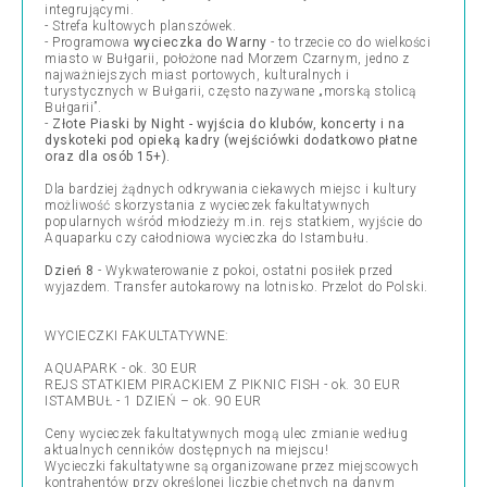
integrującymi.
- Strefa kultowych planszówek.
- Programowa
wycieczka do Warny
- to trzecie co do wielkości
miasto w Bułgarii, położone nad Morzem Czarnym, jedno z
najważniejszych miast portowych, kulturalnych i
turystycznych w Bułgarii, często nazywane „morską stolicą
Bułgarii”.
-
Złote Piaski by Night - wyjścia do klubów, koncerty i na
dyskoteki pod opieką kadry (wejściówki dodatkowo płatne
oraz dla osób 15+).
Dla bardziej żądnych odkrywania ciekawych miejsc i kultury
możliwość skorzystania z wycieczek fakultatywnych
popularnych wśród młodzieży m.in. rejs statkiem, wyjście do
Aquaparku czy całodniowa wycieczka do Istambułu.
Dzień 8
- Wykwaterowanie z pokoi, ostatni posiłek przed
wyjazdem. Transfer autokarowy na lotnisko. Przelot do Polski.
WYCIECZKI FAKULTATYWNE:
AQUAPARK - ok. 30 EUR
REJS STATKIEM PIRACKIEM Z PIKNIC FISH - ok. 30 EUR
ISTAMBUŁ - 1 DZIEŃ – ok. 90 EUR
Ceny wycieczek fakultatywnych mogą ulec zmianie według
aktualnych cenników dostępnych na miejscu!
Wycieczki fakultatywne są organizowane przez miejscowych
kontrahentów przy określonej liczbie chętnych na danym