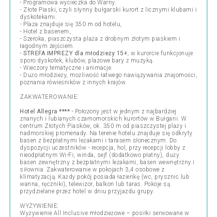
- Programowa wycieczka do Warny.
- Złote Piaski, czyli słynny bułgarski kurort z licznymi klubami i
dyskotekami.
- Plaża znajduje się 350 m od hotelu,
- Hotel z basenem,
- Szeroka, piaszczysta plaża z drobnym złotym piaskiem i
łagodnym zejściem.
-
STREFA IMPREZY dla młodzieży 15+
, w kurorcie funkcjonuje
sporo dyskotek, klubów, plażowe bary z muzyką.
- Wieczory tematyczne i animacje.
- Dużo młodzieży, możliwość łatwego nawiązywania znajomości,
poznania rówieśników z innych krajów.
ZAKWATEROWANIE:
Hotel Allegra ****
- Położony jest w jednym z najbardziej
znanych i lubianych czarnomorskich kurortów w Bułgarii. W
centrum Złotych Piasków, ok. 350 m od piaszczystej plaży i
nadmorskiej promenady. Na terenie hotelu znajduje się odkryty
basen z bezpłatnymi leżakami i tarasem słonecznym. Do
dyspozycji uczestników - recepcja, hol, przy recepcji lobby z
nieodpłatnym Wi-Fi, winda, sejf (dodatkowo płatny), duży
basen zewnętrzny z bezpłatnymi leżakami, basen wewnętrzny i
siłownia. Zakwaterowanie w pokojach 3,4 osobowe z
klimatyzacją. Każdy pokój posiada łazienkę (wc, prysznic lub
wanna, ręczniki), telewizor, balkon lub taras. Pokoje są
przydzielane przez hotel w dniu przyjazdu grupy.
WYŻYWIENIE:
Wyżywienie All Inclusive młodzieżowe – posiłki serwowane w