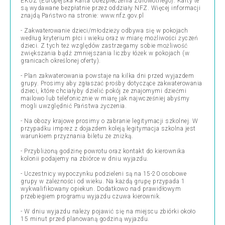
EKUZ (Europejska Karta Ubezpieczenia Zdrowotnego). Karty te
są wydawane bezpłatnie przez oddziały NFZ. Więcej informacji
znajdą Państwo na stronie: www.nfz.gov.pl
- Zakwaterowanie dzieci/młodzieży odbywa się w pokojach
według kryterium płci i wieku oraz w miarę możliwości życzeń
dzieci. Z tych też względów zastrzegamy sobie możliwość
zwiększania bądź zmniejszania liczby łóżek w pokojach (w
granicach określonej oferty).
- Plan zakwaterowania powstaje na kilka dni przed wyjazdem
grupy. Prosimy aby zgłaszać prośby dotyczące zakwaterowania
dzieci, które chciałyby dzielić pokój ze znajomymi dziećmi
mailowo lub telefonicznie w miarę jak najwcześniej abyśmy
mogli uwzględnić Państwa życzenia.
- Na obozy krajowe prosimy o zabranie legitymacji szkolnej. W
przypadku imprez z dojazdem koleją legitymacja szkolna jest
warunkiem przyznania biletu ze zniżką.
- Przybliżoną godzinę powrotu oraz kontakt do kierownika
kolonii podajemy na zbiórce w dniu wyjazdu.
- Uczestnicy wypoczynku podzieleni są na 15-20 osobowe
grupy w zależności od wieku. Na każdą grupę przypada 1
wykwalifikowany opiekun. Dodatkowo nad prawidłowym
przebiegiem programu wyjazdu czuwa kierownik.
- W dniu wyjazdu należy pojawić się na miejscu zbiórki około
15 minut przed planowaną godziną wyjazdu.