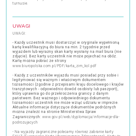
turnusie.
UWAGI
UWAGI:
- Każdy uczestnik musi dostarczyć w oryginale wypełnioną
kartę kwalifikacyjną do biura na min. 2 tygodnie przed
wyjazdem lub wyrażny skan karty wysłany na mail biura (nie
zdjęcie). Bez karty uczestnik nie może pojechać na obóz.
Kartę można pobrać ze strony
www.biuropolska.com.pl/PDF/karta_zim_kol.pdf
-
Każdy z uczestników wyjazdu musi posiadać przy sobie i
legitymować się ważnym i właściwym dokumentem
tożsamości (zgodnie z przepisami kraju docelowego i krajów
tranzytowych - odpowiednio dowód osobisty lub paszport),
który uprawnia go do przekroczenia granicy z danym
państwem. Bez ważnego i odpowiedniego dokumentu
tożsamości uczestnik nie może wziąć udziału w imprezie.
Aktualne informacje dotyczące dokumentów podróżnych
można znaleźć na stronie Ministerstwa Spraw
Zagranicznych:
www.gov.pl/web/dyplomacja/informacje-dla-
podrozujacych
- Na wyjazdy zagraniczne polecamy również zabranie karty