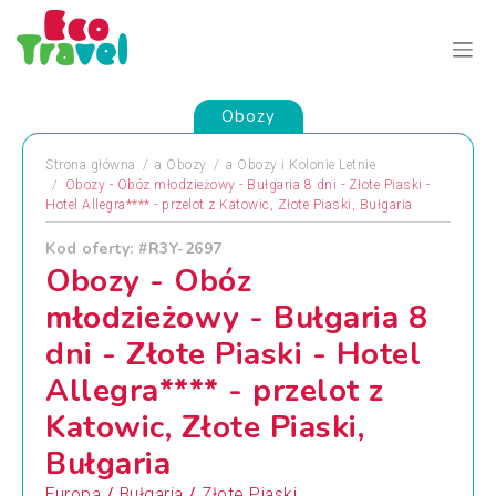
Obozy
Strona główna
a
Obozy
a
Obozy i Kolonie Letnie
Obozy - Obóz młodzieżowy - Bułgaria 8 dni - Złote Piaski -
Hotel Allegra**** - przelot z Katowic, Złote Piaski, Bułgaria
Kod oferty: #R3Y-2697
Obozy - Obóz
młodzieżowy - Bułgaria 8
dni - Złote Piaski - Hotel
Allegra**** - przelot z
Katowic, Złote Piaski,
Bułgaria
/
/
Europa
Bułgaria
Złote Piaski