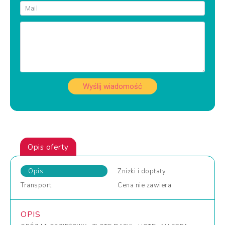
Wyślij wiadomość
Opis oferty
Opis
Zniżki
i dopłaty
Transport
Cena
nie zawiera
OPIS