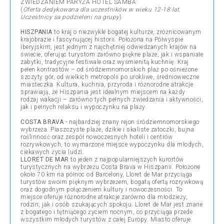
ZWIEDZANIEM PARYŻA HOTEL SAMBA:
(
Oferta dedykowana dla uczestników w wieku 12-18 lat.
Uczestnicy sa podzieleni na grupy
)
HISZPANIA
to kraj o niezwykle bogatej kulturze, zróżnicowanym
krajobrazie i fascynującej historii. Położona na Półwyspie
Iberyjskim, jest jednym z najchętniej odwiedzanych krajów na
świecie, oferując turystom zarówno piękne plaże, jak i wspaniałe
zabytki, tradycyjne festiwale oraz wyśmienitą kuchnię. Kraj
pełen kontrastów – od śródziemnomorskich plaż po ośnieżone
szczyty gór, od wielkich metropolii po urokliwe, średniowieczne
miasteczka. Kultura, kuchnia, przyroda i różnorodne atrakcje
sprawiają, że Hiszpania jest idealnym miejscem na każdy
rodzaj wakacji – zarówno tych pełnych zwiedzania i aktywności,
jak i pełnych relaksu i wypoczynku na plaży.
COSTA BRAVA
- najbardziej znany rejon śródziemnomorskiego
wybrzeża. Piaszczyste plaże, dzikie i skaliste zatoczki, bujna
roślinność oraz zespół nowoczesnych hoteli i centrów
rozrywkowych, to wymarzone miejsce wypoczynku dla młodych,
ciekawych życia ludzi.
LLORET DE MAR
to jeden z najpopularniejszych kurortów
turystycznych na wybrzeżu Costa Brava w Hiszpanii. Położone
około 70 km na północ od Barcelony, Lloret de Mar przyciąga
turystów swoim pięknym wybrzeżem, bogatą ofertą rozrywkową
oraz dogodnym połączeniem kultury i nowoczesności. To
miejsce oferuje różnorodne atrakcje zarówno dla młodzieży,
rodzin, jak i osób szukających spokoju. Lloret de Mar jest znane
z bogatego i tętniącego życiem nocnym, co przyciąga przede
wszystkim młodych turystów z całej Europy. Miasto oferuje