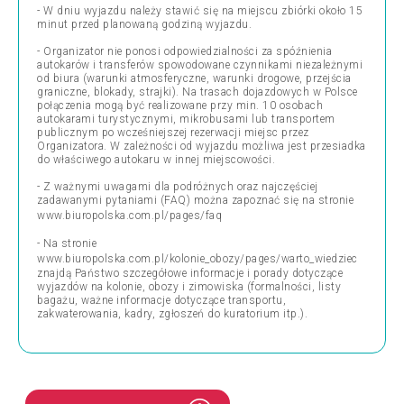
- W dniu wyjazdu należy stawić się na miejscu zbiórki około 15
minut przed planowaną godziną wyjazdu.
- Organizator nie ponosi odpowiedzialności za spóźnienia
autokarów i transferów spowodowane czynnikami niezależnymi
od biura (warunki atmosferyczne, warunki drogowe, przejścia
graniczne, blokady, strajki). Na trasach dojazdowych w Polsce
połączenia mogą być realizowane przy min. 10 osobach
autokarami turystycznymi, mikrobusami lub transportem
publicznym po wcześniejszej rezerwacji miejsc przez
Organizatora. W zależności od wyjazdu możliwa jest przesiadka
do właściwego autokaru w innej miejscowości.
- Z ważnymi uwagami dla podróżnych oraz najczęściej
zadawanymi pytaniami (FAQ) można zapoznać się na stronie
www.biuropolska.com.pl/pages/faq
- Na stronie
www.biuropolska.com.pl/kolonie_obozy/pages/warto_wiedziec
znajdą Państwo szczegółowe informacje i porady dotyczące
wyjazdów na kolonie, obozy i zimowiska (formalności, listy
bagażu, ważne informacje dotyczące transportu,
zakwaterowania, kadry, zgłoszeń do kuratorium itp.).