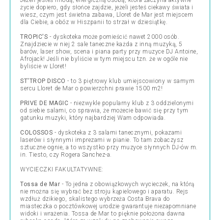
Jeżeli jesteś młodą, energiczną osobą, która zaczyna aktywne
życie dopiero, gdy słońce zajdzie, jeżeli jesteś ciekawy świata i
wiesz, czym jest świetna zabawa, Lloret de Mar jest miejscem
dla Ciebie, a obóz w Hiszpanii to strzał w dziesiątkę.
TROPIC'S
- dyskoteka może pomieścić nawet 2000 osób.
Znajdziecie w niej 2 sale taneczne każda z inną muzyką, 5
barów, laser show, scena i piana party przy muzyce DJ Antoine,
Afrojack! Jeśli nie byliście w tym miejscu tzn. że w ogóle nie
byliście w Lloret!
ST'TROP DISCO
- to 3 piętrowy klub umiejscowiony w samym
sercu Lloret de Mar o powierzchni prawie 1500 m2!
PRIVE DE MAGIC
- niezwykle popularny klub z 3 oddzielonymi
od siebie salami, co sprawia, że możecie bawić się przy tym
gatunku muzyki, który najbardziej Wam odpowiada.
COLOSSOS
- dyskoteka z 3 salami tanecznymi, pokazami
laserów i słynnymi imprezami w pianie. To tam zobaczysz
sztuczne ognie, a to wszystko przy muzyce słynnych DJ-ów m.
in. Tiesto, czy Rogera Sanchez-a.
WYCIECZKI FAKULTATYWNE:
Tossa de Mar
- To jedna z obowiązkowych wycieczek, na którą
nie można się wybrać bez stroju kąpielowego i aparatu. Rejs
wzdłuż dzikiego, skalistego wybrzeża Costa Brava do
miasteczka o pocztówkowej urodzie gwarantuje niezapomniane
widoki i wrażenia. Tossa de Mar to pięknie położona dawna