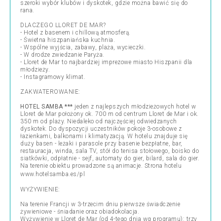
szeroki wybór klubów i dyskotek, gdzie można bawić się do
rana.
DLACZEGO LLORET DE MAR?
- Hotel z basenem i chillową atmosferą.
- Świetna hiszpaniańska kuchnia.
- Wspólne wyjścia, zabawy, plaża, wycieczki.
- W drodze zwiedzanie Paryża.
- Lloret de Mar to najbardziej imprezowe miasto Hiszpanii dla
młodzieży.
- Instagramowy klimat.
ZAKWATEROWANIE:
HOTEL SAMBA ***
jeden z najlepszych młodzieżowych hotel w
Lloret de Mar położony ok. 700 m od centrum Lloret de Mar i ok.
350 m od plaży. Niedaleko od najczęściej odwiedzanych
dyskotek. Do dyspozycji uczestników pokoje 3-osobowe z
łazienkami, balkonami i klimatyzacją. W hotelu znajduje się
duży basen - leżaki i parasole przy basenie bezpłatne, bar,
restauracja, winda, sala TV, stół do tenisa stołowego, boisko do
siatkówki, odpłatnie - sejf, automaty do gier, bilard, sala do gier.
Na terenie obiektu prowadzone są animacje. Strona hotelu
www.hotelsamba.es/pl
WYŻYWIENIE:
Na terenie Francji w 3-trzecim dniu pierwsze świadczenie
żywieniowe - śniadanie oraz obiadokolacja.
Wyżywienie w Lloret de Mar (od 4-tego dnia wg programu): trzy