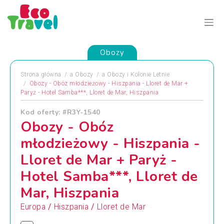
Obozy
Strona główna
a
Obozy
a
Obozy i Kolonie Letnie
Obozy - Obóz młodzieżowy - Hiszpania - Lloret de Mar +
Paryż - Hotel Samba***, Lloret de Mar, Hiszpania
Kod oferty: #R3Y-1540
Obozy - Obóz
młodzieżowy - Hiszpania -
Lloret de Mar + Paryż -
Hotel Samba***, Lloret de
Mar, Hiszpania
/
/
Europa
Hiszpania
Lloret de Mar