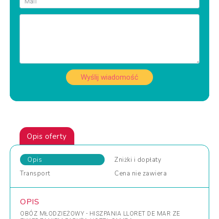
Wyślij wiadomość
Opis oferty
Opis
Zniżki
i dopłaty
Transport
Cena
nie zawiera
OPIS
OBÓZ MŁODZIEŻOWY - HISZPANIA LLORET DE MAR ZE