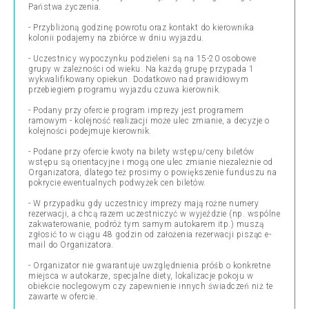
Państwa życzenia.
- Przybliżoną godzinę powrotu oraz kontakt do kierownika
kolonii podajemy na zbiórce w dniu wyjazdu.
- Uczestnicy wypoczynku podzieleni są na 15-20 osobowe
grupy w zależności od wieku. Na każdą grupę przypada 1
wykwalifikowany opiekun. Dodatkowo nad prawidłowym
przebiegiem programu wyjazdu czuwa kierownik.
- Podany przy ofercie program imprezy jest programem
ramowym - kolejność realizacji może ulec zmianie, a decyzje o
kolejności podejmuje kierownik.
- Podane przy ofercie kwoty na bilety wstępu/ceny biletów
wstępu są orientacyjne i mogą one ulec zmianie niezależnie od
Organizatora, dlatego też prosimy o powiększenie funduszu na
pokrycie ewentualnych podwyżek cen biletów.
- W przypadku gdy uczestnicy imprezy mają rożne numery
rezerwacji, a chcą razem uczestniczyć w wyjeździe (np. wspólne
zakwaterowanie, podróż tym samym autokarem itp.) muszą
zgłosić to w ciągu 48 godzin od założenia rezerwacji pisząc e-
mail do Organizatora.
- Organizator nie gwarantuje uwzględnienia próśb o konkretne
miejsca w autokarze, specjalne diety, lokalizacje pokoju w
obiekcie noclegowym czy zapewnienie innych świadczeń niż te
zawarte w ofercie.