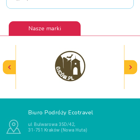
Nasze marki
Biuro Podróży Ecotravel
ul. Bulwarowa 35D/42,
31-751 Kraków (Nowa Huta)