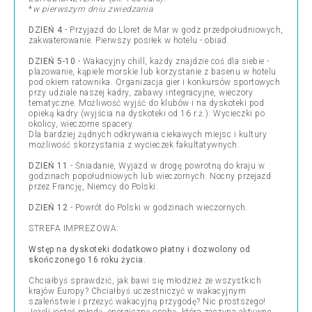
*
w pierwszym dniu zwiedzania
DZIEŃ 4
- Przyjazd do Lloret de Mar w godz przedpołudniowych,
zakwaterowanie. Pierwszy posiłek w hotelu - obiad.
DZIEŃ 5-10
- Wakacyjny chill, każdy znajdzie coś dla siebie -
plażowanie, kąpiele morskie lub korzystanie z basenu w hotelu
pod okiem ratownika. Organizacja gier i konkursów sportowych
przy udziale naszej kadry, zabawy integracyjne, wieczory
tematyczne. Możliwość wyjść do klubów i na dyskoteki pod
opieką kadry (wyjścia na dyskoteki od 16 r.ż.). Wycieczki po
okolicy, wieczorne spacery.
Dla bardziej żądnych odkrywania ciekawych miejsc i kultury
możliwość skorzystania z wycieczek fakultatywnych.
DZIEŃ 11
- Śniadanie, Wyjazd w drogę powrotną do kraju w
godzinach popołudniowych lub wieczornych. Nocny przejazd
przez Francję, Niemcy do Polski.
DZIEŃ 12
- Powrót do Polski w godzinach wieczornych.
STREFA IMPREZOWA:
Wstęp na dyskoteki dodatkowo płatny i dozwolony od
skończonego 16 roku życia.
Chciałbyś sprawdzić, jak bawi się młodzież ze wszystkich
krajów Europy? Chciałbyś uczestniczyć w wakacyjnym
szaleństwie i przeżyć wakacyjną przygodę? Nic prostszego!