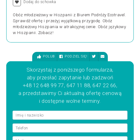
Dodaj do schowka
Obóz młodzieżowy w Hiszpanii z Biurem Podróży Ecotravel.
Sprawdź ofertę i przeżyj wyjątkową przygodę. Obóz
młodzieżowy Hiszpania w atrakcyjnej cenie. Obóz językowy
w Hiszpanii. Zobacz!
POLUB
PODZIEL SIĘ!
Skorzystaj z poniższego formularza,
aby przesłać zapytanie lub zadzwoń
+48 12 648 99 77, 647 11 88, 647 22 66,
a przedstawimy Ci aktualną ofertę cenową
i dostępne wolne terminy.