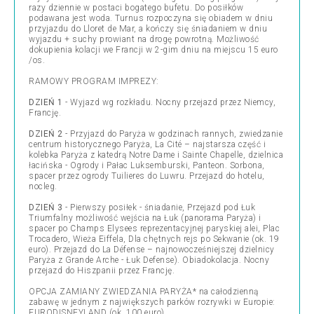
razy dziennie w postaci bogatego bufetu. Do posiłków
podawana jest woda. Turnus rozpoczyna się obiadem w dniu
przyjazdu do Lloret de Mar, a kończy się śniadaniem w dniu
wyjazdu + suchy prowiant na drogę powrotną. Możliwość
dokupienia kolacji we Francji w 2-gim dniu na miejscu 15 euro
/os.
RAMOWY PROGRAM IMPREZY:
DZIEŃ 1
- Wyjazd wg rozkładu. Nocny przejazd przez Niemcy,
Francję.
DZIEŃ 2
- Przyjazd do Paryża w godzinach rannych, zwiedzanie
centrum historycznego Paryża, La Cité – najstarsza część i
kolebka Paryża z katedrą Notre Dame i Sainte Chapelle, dzielnica
łacińska - Ogrody i Pałac Luksemburski, Panteon. Sorbona,
spacer przez ogrody Tuilieres do Luwru. Przejazd do hotelu,
nocleg.
DZIEŃ 3
- Pierwszy posiłek - śniadanie, Przejazd pod Łuk
Triumfalny możliwość wejścia na Łuk (panorama Paryża) i
spacer po Champs Elysees reprezentacyjnej paryskiej alei, Plac
Trocadero, Wieża Eiffela, Dla chętnych rejs po Sekwanie (ok. 19
euro). Przejazd do La Défense – najnowocześniejszej dzielnicy
Paryża z Grande Arche - Łuk Defense). Obiadokolacja. Nocny
przejazd do Hiszpanii przez Francję.
OPCJA ZAMIANY ZWIEDZANIA PARYŻA* na całodzienną
zabawę w jednym z największych parków rozrywki w Europie:
EURODISNEYLAND (ok. 100 euro).