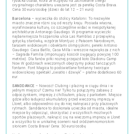
rybacka osada, która ze względu na zachowanie swego
oryginalnego charakteru uważana jest za perełkę Costa Brava.
Cena 30 euro/osobę (dzieci do lat 12 – 21 euro)
Barcelona
– wycieczka do stolicy Katalonii. To niezwykłe
miasto znacznie różni się od reszty kraju. Posiada własna,
wyrafinowana kulturę, co szczególnie widać w niespotykanej
architekturze Antoniego Gaudiego. W programie wycieczki:
najbarwniejsza hiszpańska ulica Las Ramblas z przepiękną
gotycką starówką, wzgórze Montjuic z Pałacem Narodowym,
tarasem widokowym i obiektami olimpijskimi, perełki Antonio
Gaudiego: Casa Batllo, Casa Milla i wreszcie największa z nich
– Sagrada Familia (imponujący kościół sięgający powyżej 100
metrów). Dla fanów piłki nożnej przejazd koło Stadionu Camp
Now W godzinach wieczornych obejrzymy pokaz tańczących
fontann. Font Magica to podświetlane fontanny tworzące
widowiskowy spektakl „światło i dźwięk” – płatne dodatkowo 60
eur.
SANDDANCE
– Nowość! Clubing i plażing w ciągu dnia i w
jednym miejscu? Czemu nie! Tylko tu połączymy zabawę z
odpoczynkiem, imprezę z chilloutem, plażę z parkietem. Miejsce
gdzie albo ładujesz akumulatory przed wieczorną imprezą w
Lloret, albo odpowiednio się do niej nakręcasz przy plażowych
rytmach. Sanddance to doskonała ucieczka od miasta, idealne
miejsce by odpocząć, skorzystać z wszystkich możliwych
sportów plażowych, nakręcić się na wieczorną imprezę w Lloret
a wszystko to w unikalnej scenerii nad śródziemnomorskim
słońcem Costa Brava! Cena: 30 euro/osobę