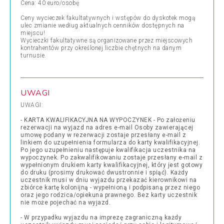
Cena: 40 euro/osobę
Ceny wycieczek fakultatywnych i wstępów do dyskotek mogą
ulec zmianie według aktualnych cenników dostępnych na
miejscu!
Wycieczki fakultatywne są organizowane przez miejscowych
kontrahentów przy określonej liczbie chętnych na danym
turnusie.
UWAGI
UWAGI:
- KARTA KWALIFIKACYJNA NA WYPOCZYNEK - Po założeniu
rezerwacji na wyjazd na adres e-mail Osoby zawierającej
umowę podany w rezerwacji zostaje przesłany e-mail z
linkiem do uzupełnienia formularza do karty kwalifikacyjnej.
Po jego uzupełnieniu następuje kwalifikacja uczestnika na
wypoczynek. Po zakwalifikowaniu zostaje przesłany e-mail z
wypełnionym drukiem karty kwalifikacyjnej, który jest gotowy
do druku (prosimy drukować dwustronnie i spiąć). Każdy
uczestnik musi w dniu wyjazdu przekazać kierownikowi na
zbiórce kartę kolonijną - wypełnioną i podpisaną przez niego
oraz jego rodzica/opiekuna prawnego. Bez karty uczestnik
nie może pojechać na wyjazd.
- W przypadku wyjazdu na imprezę zagraniczną każdy