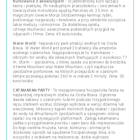
Nurkowanie z akwalungiem
- To jednodniowy kurs łączący
teorię i praktykę. Po niezbędnym przeszkoleniu i ćwiczeniach w
towarzystwie instruktora spędzą Państwo ok. 20 min. w
magicznym świecie Morza Śródziemnego karmiąc rybki,
podziwiając rozgwiazdy i koralowce, a przy odrobinie szczęścia
także meduzy i ośmiornice. Za dodatkową opłatą
istnieje możliwość uwiecznienia podwodnych przygód na
zdjęciach i filmie. Cena: 45 euro/osobę
Water World
- Największy park atrakcji wodnych na Costa
Brava. W Water World jest ponad 20 atrakcji dla amatorów
wodnego szaleństwa. Najpopularniejsze to: Kamikaces –
olbrzymi tor wodny dla odważnych startujących z wysokości 77
m; Storm – zjeżdżalnia, z której spada się pionowo do brodzika;
X-treme Mountain oraz Water Mountain, czyli najdłuższe
zjeżdżalnie pontonowe, na których przejażdżki w szalonym
tempie pozwalają pokonać 260 m w niecałe 2 minuty. Cena: 35
euro/osobę
CATAMARAN PARTY
- To niezapomniana hiszpańska fiesta na
najbardziej imprezowym statku na Costa Brava. Ogromna
dawka zabawy z szalonymi ludźmi podczas trzygodzinnego
rejsu statkiem wzdłuż dzikiego wybrzeża w wersji dziennej lub
wieczorowej. Miłośnicy kąpieli morskich będą skakać i zjeżdżać
do wody na dmuchanych zjeżdżalniach a spragnieni słońca
opalać się na pływających platformach. Załoga katamaranu
zadba o przygotowanie posiłku i open baru dla imprezowiczów.
Do tego świetna muzyka, tańce, konkursy i animacje to
doskonały sposób na spędzenie hiszpańskiego dnia, a to
wszystko z widokiem na malownicze, dzikie wybrzeże.