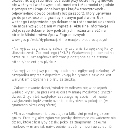
uczestnik wyjazdu musi posiadać przy sobie i legitymować
się ważnym i właściwym dokumentem tożsamości (zgodnie
z przepisami kraju docelowego i krajów tranzytowych -
odpowiednio dowód osobisty lub paszport), który uprawnia
go do przekroczenia granicy z danym państwem. Bez
ważnego i odpowiedniego dokumentu tożsamości uczestnik
nie może wziąć udziału w imprezie. Aktualne informacje
dotyczące dokumentów podróżnych można znaleźć na
stronie Ministerstwa Spraw Zagranicznych:
www.gov.pl/web/dyplomacja/informacje-dla-podrozujacych
- Na wyjazd zagraniczny zalecamy zabranie Europejskiej Karty
Ubezpieczenia Zdrowotnego (EKUZ). Wydawana jest bezpłatnie
przez NFZ. Szczegółowe informacje dostępne są na stronie:
https://pacjent.gov.pl/ekuz
- Na wyjazd krajowy prosimy o zabranie legitymacji szkolnej. W
przypadku imprez z dojazdem koleją legitymacja szkolna jest
warunkiem przyznania biletu ze zniżką.
- Zakwaterowanie dzieci/młodzieży odbywa się w pokojach
według kryterium płci i wieku oraz w miarę możliwości życzeń
dzieci. Z tych też względów zastrzegamy sobie możliwość
zwiększania bądź zmniejszania liczby łóżek w pokojach (w
granicach określonej oferty).
- Plan zakwaterowania powstaje na kilka dni przed wyjazdem
grupy. Prosimy, aby zgłaszać prośby dotyczące zakwaterowania
dzieci, które chciałyby dzielić pokój ze znajomymi dziećmi
mailowo w miarę jak najwcześniej, abyśmy mogli uwzględnić