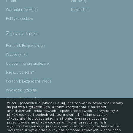
O nas
Partnerzy
Warunki rezerwacji
Newsletter
Polityka cookies
Zobacz także
Poradnik Bezpiecznego
Wypoczynku
Co powinno się znaleźć w
bagażu dziecka?
Poradnik Bezpieczna Woda
Wycieczki Szkolne
Wycieczki Objazdowe
W celu poprawienia jakości usług, dostosowania zawartości strony
do potrzeb użytkowników, a także korzystania z narzędzi
Ojcowski Park Narodowy
analitycznych, reklamowych i społecznościowych, korzystamy z
plików cookies i pochodnych technologii. Klikając przycisk
Wczasy
„Akceptuję” lub pozostając na stronie, wyrażasz zgodę na
przechowywanie plików cookies w Twoim urządzeniu, ich
wykorzystywanie oraz przekazywanie informacji o zachowaniu w
sieci w celu wyświetlania reklam personalizowanych w serwisach