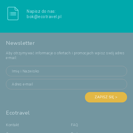
Napisz do nas:
bok@ecotravel.pl
Newsletter
Aby otrzymywać informacje o ofertach i promocjach wpisz swój adres
e-mail:
ZAPISZ SIĘ >
Ecotravel
Kontakt
FAQ