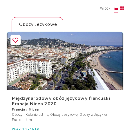
Widok
Obozy Jezykowe
Międzynarodowy obóz językowy francuski
Francja Nicea 2020
Francja
Nicea
/
Obozy i Kolonie Letnie
,
Obozy Językowe
,
Obozy z Językiem
Francuskim
Wiek: 10 - 16 lat