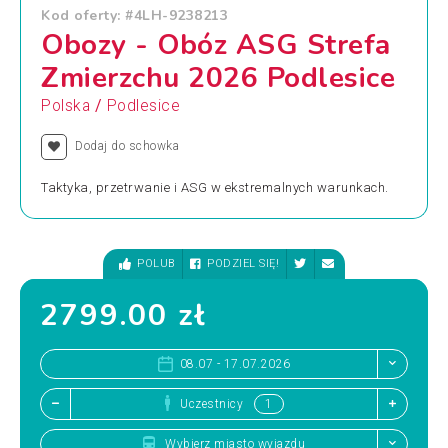
Kod oferty: #4LH-9238213
Obozy - Obóz ASG Strefa
Zmierzchu 2026 Podlesice
/
Polska
Podlesice
Dodaj do schowka
Taktyka, przetrwanie i ASG w ekstremalnych warunkach.
POLUB
PODZIEL SIĘ!
2799.00 zł
08.07 - 17.07.2026
Uczestnicy
Wybierz miasto wyjazdu