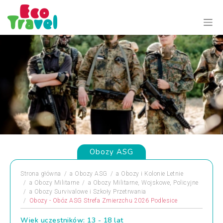
Obozy ASG
Strona główna
a
Obozy ASG
a
Obozy i Kolonie Letnie
a
Obozy Militarne
a
Obozy Militarne, Wojskowe, Policyjne
a
Obozy Survivalowe i Szkoły Przetrwania
Obozy - Obóz ASG Strefa Zmierzchu 2026 Podlesice
Wiek uczestników: 13 - 18 lat