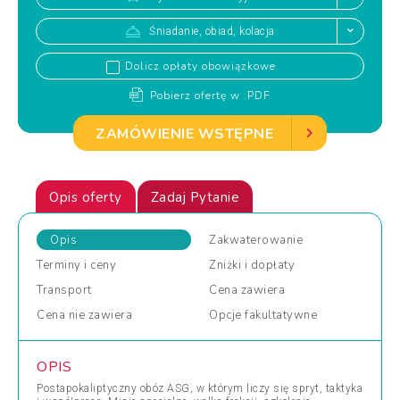
Śniadanie, obiad, kolacja
Dolicz opłaty obowiązkowe
Pobierz ofertę w .PDF
ZAMÓWIENIE WSTĘPNE
Opis oferty
Zadaj Pytanie
Opis
Zakwaterowanie
Terminy
i ceny
Zniżki
i dopłaty
Transport
Cena
zawiera
Cena
nie zawiera
Opcje
fakultatywne
OPIS
Postapokaliptyczny obóz ASG, w którym liczy się spryt, taktyka