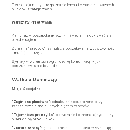
Eksploracja mapy – rozpoznanie terenu i oznaczanie ważnych
punktów strategicznych.
Warsztaty Przetrwania
Kamuflaż w postapokaliptycznym świecie – jak ukrywać się
przed wrogiem.
Zbieranie "zasobów": symulacja poszukiwania wody, żywności,
amunicji i sprzętu.
Sygnały w warunkach ograniczonej komunikacji – jak
porozumiewać się bez radia.
Walka o Dominację
Misje Specjalne
"Zaginiona placówka":
odnalezienie opuszczonej bazy i
zabezpieczenie znajdujących się tam zasobów.
"Tajemnicza przesyłka":
odzyskanie i ochrona tajnych danych
przed grupą przeciwników.
"Zatrute tereny":
gra z ograniczeniami – zasady symulujące