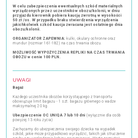
W celu zabezpieczenia ewentualnych szkód materialnych
wyrządzonych przez uczestników obozu/kolonii, w dniu
przyjazdu kierownik pobiera kaucję zwrotną w wysokości
50 zł /os. W przypadku braku stwierdzenia wyrządzenia
jakichkolwiek szkód kaucja zwracana jest ostatniego dnia
obozu/kolonii.
ORGANIZATOR ZAPEWNIA:
kulki, okulary ochronne oraz
mundur (rozmiar 161-182) na czas trwania obozu.
MOŻLIWOŚĆ WYPOŻYCZENIA REPLIKI NA CZAS TRWANIA
OBOZU w cenie 100 PLN.
UWAGI
Bagaż
Każdego uczestnika obozów korzystającego z transportu
obowiązuje limit bagażu - 1 szt. bagażu głównego o wadze
maksymalnej 20 kg.
Ubezpieczenie OC UNIQA 7 lub 10 dni
(wyłącznie dla osób
powyżej 13 roku życia)
Zachęcamy do ubezpieczenia swojego dziecka na wypadek
szkód, jakie może przypadkowo wyrządzić, takich jak stłuczenie