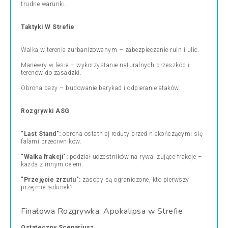
trudne warunki.
Taktyki W Strefie
Walka w terenie zurbanizowanym – zabezpieczanie ruin i ulic.
Manewry w lesie – wykorzystanie naturalnych przeszkód i
terenów do zasadzki.
Obrona bazy – budowanie barykad i odpieranie ataków.
Rozgrywki ASG
"Last Stand":
obrona ostatniej reduty przed niekończącymi się
falami przeciwników.
"Walka frakcji":
podział uczestników na rywalizujące frakcje –
każda z innym celem.
"Przejęcie zrzutu":
zasoby są ograniczone, kto pierwszy
przejmie ładunek?
Finałowa Rozgrywka: Apokalipsa w Strefie
Ostateczny Scenariusz