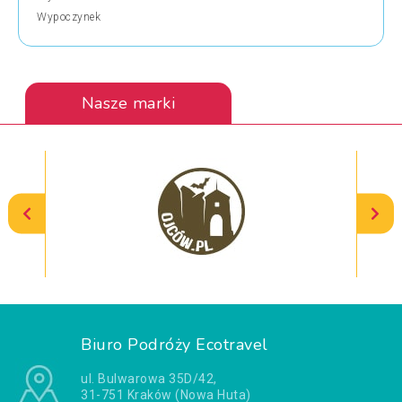
Wypoczynek
Nasze marki
Biuro Podróży Ecotravel
ul. Bulwarowa 35D/42,
31-751 Kraków (Nowa Huta)