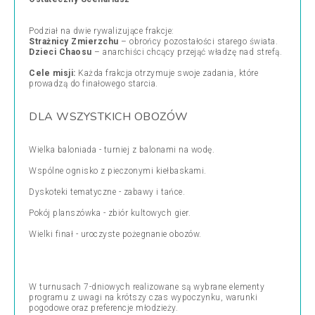
Podział na dwie rywalizujące frakcje:
Strażnicy Zmierzchu
– obrońcy pozostałości starego świata.
Dzieci Chaosu
– anarchiści chcący przejąć władzę nad strefą.
Cele misji:
Każda frakcja otrzymuje swoje zadania, które
prowadzą do finałowego starcia.
DLA WSZYSTKICH OBOZÓW
Wielka baloniada - turniej z balonami na wodę.
Wspólne ognisko z pieczonymi kiełbaskami.
Dyskoteki tematyczne - zabawy i tańce.
Pokój planszówka - zbiór kultowych gier.
Wielki finał - uroczyste pożegnanie obozów.
W turnusach 7-dniowych realizowane są wybrane elementy
programu z uwagi na krótszy czas wypoczynku, warunki
pogodowe oraz preferencje młodzieży.