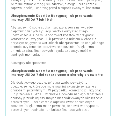
szyby czy uszkodzenie kabiny prysznicowej. Warto pamiętać,
że różne sytuacje mogą się zdarzyć, dlatego ubezpieczenie
zapewni spokój i ochronę przed niespodziewanymi kosztami.
Ubezpieczenie Kosztów Rezygnacji lub przerwania
imprezy UNIQA 7 lub 10 dni
Aby zapewnić sobie spokój i zabezpieczenie na wypadek
nieprzewidzianych sytuacji, warto skorzystać z tego
ubezpieczenia. Obejmuje ono zwrot kosztów w przypadku
konieczności rezygnacji lub przerwania udziału w obozie z
przyczyn objętych w warunkach ubezpieczenia, takich jak nagła
choroba czy inne niespodziewane zdarzenia. Dzięki temu
unikniesz strat finansowych i zyskasz elastyczność w
trudnych momentach.
Szczegóły ubezpieczenia
Ubezpieczenie Kosztów Rezygnacji lub przerwania
imprezy UNIQA 7 dni rozszerzone o choroby przewlekłe
Dla dodatkowego bezpieczeństwa warto rozważyć to
ubezpieczenie, które obejmuje również sytuacje związane z
chorobami przewlekłymi. W przypadku konieczności rezygnacji
lub przerwania udziału w obozie z powodu nagłego zaostrzenia
choroby przewlekłej czy innych niespodziewanych okoliczności
zdrowotnych, ubezpieczenie zapewni zwrot poniesionych
kosztów. Dzięki temu masz pewność, że nawet w przypadku
zdrowotnych trudności, unikniesz finansowych strat.