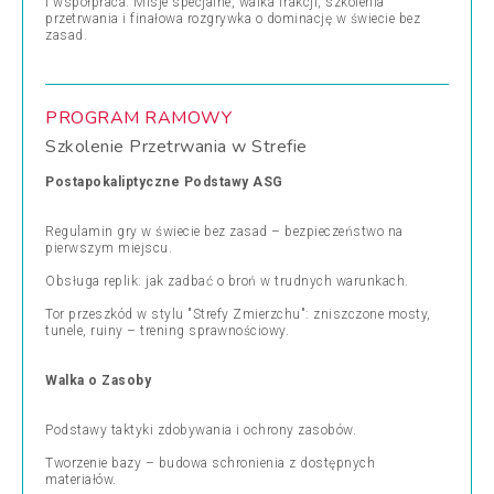
i współpraca. Misje specjalne, walka frakcji, szkolenia
przetrwania i finałowa rozgrywka o dominację w świecie bez
zasad.
PROGRAM RAMOWY
Szkolenie Przetrwania w Strefie
Postapokaliptyczne Podstawy ASG
Regulamin gry w świecie bez zasad – bezpieczeństwo na
pierwszym miejscu.
Obsługa replik: jak zadbać o broń w trudnych warunkach.
Tor przeszkód w stylu "Strefy Zmierzchu": zniszczone mosty,
tunele, ruiny – trening sprawnościowy.
Walka o Zasoby
Podstawy taktyki zdobywania i ochrony zasobów.
Tworzenie bazy – budowa schronienia z dostępnych
materiałów.