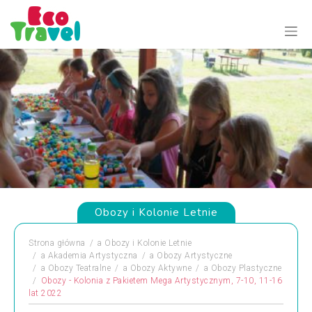
Obozy i Kolonie Letnie
Strona główna
a
Obozy i Kolonie Letnie
a
Akademia Artystyczna
a
Obozy Artystyczne
a
Obozy Teatralne
a
Obozy Aktywne
a
Obozy Plastyczne
Obozy - Kolonia z Pakietem Mega Artystycznym, 7-10, 11-16
lat 2022