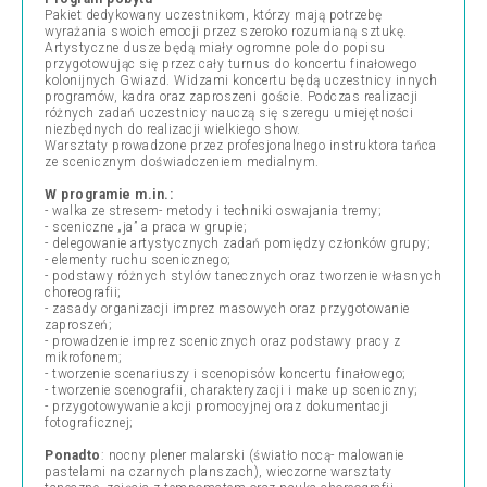
Pakiet dedykowany uczestnikom, którzy mają potrzebę
wyrażania swoich emocji przez szeroko rozumianą sztukę.
Artystyczne dusze będą miały ogromne pole do popisu
przygotowując się przez cały turnus do koncertu finałowego
kolonijnych Gwiazd. Widzami koncertu będą uczestnicy innych
programów, kadra oraz zaproszeni goście. Podczas realizacji
różnych zadań uczestnicy nauczą się szeregu umiejętności
niezbędnych do realizacji wielkiego show.
Warsztaty prowadzone przez profesjonalnego instruktora tańca
ze scenicznym doświadczeniem medialnym.
W programie m.in.:
- walka ze stresem- metody i techniki oswajania tremy;
- sceniczne „ja” a praca w grupie;
- delegowanie artystycznych zadań pomiędzy członków grupy;
- elementy ruchu scenicznego;
- podstawy różnych stylów tanecznych oraz tworzenie własnych
choreografii;
- zasady organizacji imprez masowych oraz przygotowanie
zaproszeń;
- prowadzenie imprez scenicznych oraz podstawy pracy z
mikrofonem;
- tworzenie scenariuszy i scenopisów koncertu finałowego;
- tworzenie scenografii, charakteryzacji i make up sceniczny;
- przygotowywanie akcji promocyjnej oraz dokumentacji
fotograficznej;
Ponadto
: nocny plener malarski (światło nocą- malowanie
pastelami na czarnych planszach), wieczorne warsztaty