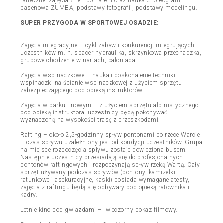
taneczne- zajęcia z tempomatem oraz nauka choreografii,
basenowa ZUMBA, podstawy fotografii, podstawy modelingu.
SUPER PRZYGODA W SPORTOWEJ OSADZIE:
Zajęcia integracyjne – cykl zabaw i konkurencji integrujących
uczestników m.in. spacer hydraulika, skrzynkowa przechadzka,
grupowe chodzenie w nartach, baloniada.
Zajęcia wspinaczkowe – nauka i doskonalenie techniki
wspinaczki na ścianie wspinaczkowej z użyciem sprzętu
zabezpieczającego pod opieką instruktorów.
Zajęcia w parku linowym – z użyciem sprzętu alpinistycznego
pod opieką instruktora, uczestnicy będą pokonywać
wyznaczoną na wysokości trasę z przeszkodami.
Rafting – około 2,5-godzinny spływ pontonami po rzece Warcie
– czas spływu uzależniony jest od kondycji uczestników. Grupa
na miejsce rozpoczęcia spływu zostaje dowieziona busem.
Następnie uczestnicy przesiadają się do profesjonalnych
pontonów raftingowych i rozpoczynają spływ rzeką Wartą. Cały
sprzęt używany podczas spływów (pontony, kamizelki
ratunkowe i asekuracyjne, kaski) posiada wymagane atesty,
zajęcia z raftingu będą się odbywały pod opieką ratownika i
kadry.
Letnie kino pod gwiazdami – wieczorny pokaz filmowy.