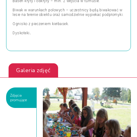
Basen kryty i odkryty – min. 2 wejścia w turnusie.
Biwak w warunkach polowych – uczestnicy będą biwakować w
lesie na terenie obiektu oraz samodzielnie wypiekać podpłomyki.
Ognisko z pieczeniem kiełbasek.
Dyskoteki
.
Galeria zdjęć
Zdjęcia
promujące