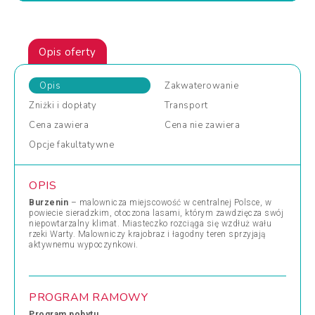
Opis oferty
Opis
Zakwaterowanie
Zniżki
i dopłaty
Transport
Cena
zawiera
Cena
nie zawiera
Opcje
fakultatywne
OPIS
Burzenin
– malownicza miejscowość w centralnej Polsce, w
powiecie sieradzkim, otoczona lasami, którym zawdzięcza swój
niepowtarzalny klimat. Miasteczko rozciąga się wzdłuż wału
rzeki Warty. Malowniczy krajobraz i łagodny teren sprzyjają
aktywnemu wypoczynkowi.
PROGRAM RAMOWY
Program pobytu