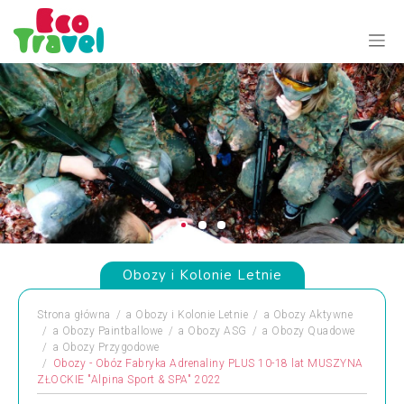
Obozy i Kolonie Letnie
Strona główna
a
Obozy i Kolonie Letnie
a
Obozy Aktywne
a
Obozy Paintballowe
a
Obozy ASG
a
Obozy Quadowe
a
Obozy Przygodowe
Obozy - Obóz Fabryka Adrenaliny PLUS 10-18 lat MUSZYNA
ZŁOCKIE "Alpina Sport & SPA" 2022