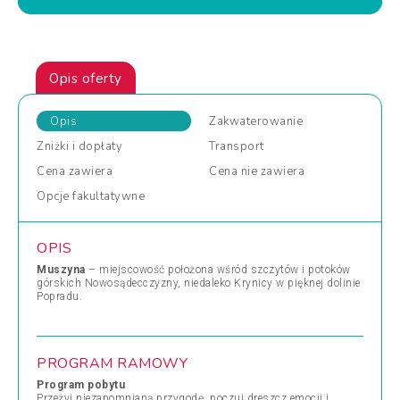
Opis oferty
Opis
Zakwaterowanie
Zniżki
i dopłaty
Transport
Cena
zawiera
Cena
nie zawiera
Opcje
fakultatywne
OPIS
Muszyna
– miejscowość położona wśród szczytów i potoków
górskich Nowosądecczyzny, niedaleko Krynicy w pięknej dolinie
Popradu.
PROGRAM RAMOWY
Program pobytu
Przeżyj niezapomnianą przygodę, poczuj dreszcz emocji i