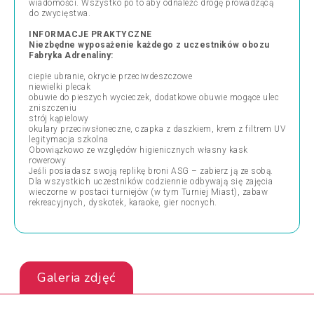
wiadomości. Wszystko po to aby odnaleźć drogę prowadzącą
do zwycięstwa.
INFORMACJE PRAKTYCZNE
Niezbędne wyposażenie każdego z uczestników obozu
Fabryka Adrenaliny:
ciepłe ubranie, okrycie przeciwdeszczowe
niewielki plecak
obuwie do pieszych wycieczek, dodatkowe obuwie mogące ulec
zniszczeniu
strój kąpielowy
okulary przeciwsłoneczne, czapka z daszkiem, krem z filtrem UV
legitymacja szkolna
Obowiązkowo ze względów higienicznych własny kask
rowerowy
Jeśli posiadasz swoją replikę broni ASG – zabierz ją ze sobą.
Dla wszystkich uczestników codziennie odbywają się zajęcia
wieczorne w postaci turniejów (w tym Turniej Miast), zabaw
rekreacyjnych, dyskotek, karaoke, gier nocnych.
Galeria zdjęć