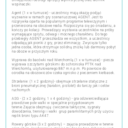
umiejętności obsługi uprzęży alpinistycznej oraz technik
wspinaczki.
Agent (1 x w turnusie) - uczestnicy mają okazję podjąć
wyzwanie w ramach gry scenariuszowej AGENT. Jest to
rozgrywka oparta na popularnym programie telewizyjnym i
przeniesiona na obozowe realia. Rozpoczyna się po śniadaniu, a
kończy po kolacji. Prowadzący wystawia uczestników na próby
wymagające sprytu, odwagi i mocnego charakteru. Do tego
przebiegły AGENT przeszkadza we wszystkim, a uczestnicy
odpadają jak pionki z gry, przez eliminację. Zwycięża tylko
jedna osoba, która otrzymuje solidną zniżkę lub darmowy pobyt
na obozie w przyszłym roku.
Wyprawa do bacówki nad Wierchomlą (1 x w turnusie) - piesza
wyprawa szczytami górskimi do schroniska PTTK nad
Wierchomlą, usytułowanego 887 m.n.p.m. Po powrocie do
ośrodka na obozowiczów czeka ognisko z pieczeniem kiełbasek.
Strzelanie: (1 x 2 godziny)- obejmuje strzelanie statyczne z
broni pneumatycznej (karabin, pistolet) do tarczy jak i celów
ruchomych.
ASG - (2 x 2 godziny, 1 x 4 godziny) - gra odzwierciedlająca
prawdziwe pole walki w specjalnie przygotowanym
terenie.Zajęcia obejmują: ćwiczenia taktyczne, sygnały
dowodzenia, treningi i walki grup paramilitarnych przy użyciu
replik broni typu AK47.
Rowery górskie (3 x 2 godziny) – zajęcia prowadzone w terenie