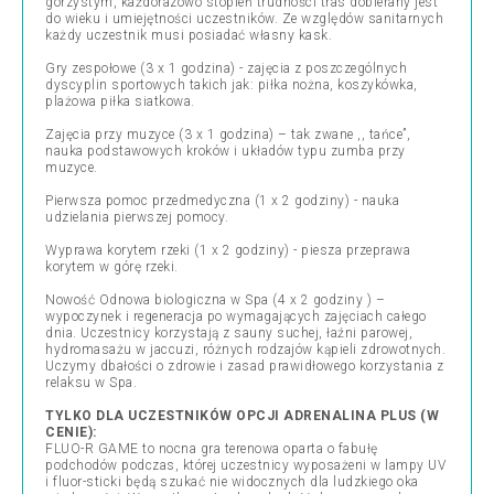
górzystym, każdorazowo stopień trudności tras dobierany jest
do wieku i umiejętności uczestników. Ze względów sanitarnych
każdy uczestnik musi posiadać własny kask.
Gry zespołowe (3 x 1 godzina) - zajęcia z poszczególnych
dyscyplin sportowych takich jak: piłka nożna, koszykówka,
plażowa piłka siatkowa.
Zajęcia przy muzyce (3 x 1 godzina) – tak zwane ,, tańce”,
nauka podstawowych kroków i układów typu zumba przy
muzyce.
Pierwsza pomoc przedmedyczna (1 x 2 godziny) - nauka
udzielania pierwszej pomocy.
Wyprawa korytem rzeki (1 x 2 godziny) - piesza przeprawa
korytem w górę rzeki.
Nowość Odnowa biologiczna w Spa (4 x 2 godziny ) –
wypoczynek i regeneracja po wymagających zajęciach całego
dnia. Uczestnicy korzystają z sauny suchej, łaźni parowej,
hydromasażu w jaccuzi, różnych rodzajów kąpieli zdrowotnych.
Uczymy dbałości o zdrowie i zasad prawidłowego korzystania z
relaksu w Spa.
TYLKO DLA UCZESTNIKÓW OPCJI ADRENALINA PLUS (W
CENIE):
FLUO-R GAME to nocna gra terenowa oparta o fabułę
podchodów podczas, której uczestnicy wyposażeni w lampy UV
i fluor-sticki będą szukać nie widocznych dla ludzkiego oka