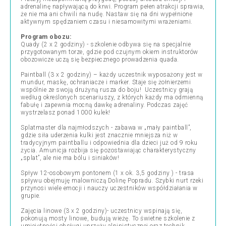
adrenalinę napływającą do krwi. Program pełen atrakcji sprawia,
że nie ma ani chwili na nudę. Nastaw się na dni wypełnione
aktywnym spędzaniem czasu i niesamowitymi wrażeniami.
Program obozu:
Quady (2 x 2 godziny) - szkolenie odbywa się na specjalnie
przygotowanym torze, gdzie pod czujnym okiem instruktorów
obozowicze uczą się bezpiecznego prowadzenia quada.
Paintball (3 x 2 godziny) – każdy uczestnik wyposażony jest w
mundur, maskę, ochraniacze i marker. Staje się żołnierzemi
wspólnie ze swoją drużyną rusza do boju! Uczestnicy grają
według określonych scenariuszy, z których każdy ma odmienną
fabułę i zapewnia mocną dawkę adrenaliny. Podczas zajęć
wystrzelasz ponad 1000 kulek!
Splatmaster dla najmłodszych - zabawa w „mały paintball”,
gdzie siła uderzenia kulki jest znacznie mniejsza niż w
tradycyjnym paintballu i odpowiednia dla dzieci już od 9 roku
życia. Amunicja rozbija się pozostawiając charakterystyczny
„splat”, ale nie ma bólu i siniaków!
Spływ 12-osobowym pontonem (1 x ok. 3,5 godziny ) - trasa
spływu obejmuję malowniczą Dolinę Popradu. Szybki nurt rzeki
przynosi wiele emocji i nauczy uczestników współdziałania w
grupie.
Zajęcia linowe (3 x 2 godziny)- uczestnicy wspinają się,
pokonują mosty linowe, budują wieżę. To świetne szkolenie z