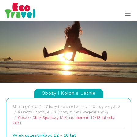
Obozy i Kolonie Letnie
Strona główna
a
Obozy i Kolonie Letnie
a
Obozy Aktywne
a
Obozy Sportowe
a
Obozy z Dietą Wegetariańską
Obozy - Obóz Sportowy MIX nad morzem 12-18 lat Łeba
2021
Wiek uczestników: 12 - 18 lat