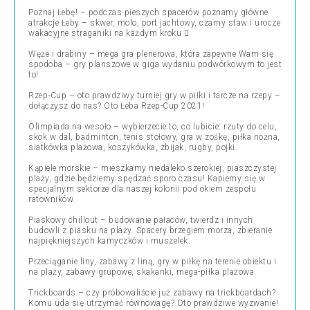
Poznaj Łebę! – podczas pieszych spacerów poznamy główne
atrakcje Łeby – skwer, molo, port jachtowy, czarny staw i urocze
wakacyjne straganiki na każdym kroku 
Węże i drabiny – mega gra plenerowa, która zapewne Wam się
spodoba – gry planszowe w giga wydaniu podwórkowym to jest
to!
Rzep-Cup – oto prawdziwy turniej gry w piłki i tarcze na rzepy –
dołączysz do nas? Oto Łeba Rzep-Cup 2021!
Olimpiada na wesoło – wybierzecie to, co lubicie: rzuty do celu,
skok w dal, badminton, tenis stołowy, gra w zośkę, piłka nożna,
siatkówka plażowa, koszykówka, zbijak, rugby, pojki.
Kąpiele morskie – mieszkamy niedaleko szerokiej, piaszczystej
plaży, gdzie będziemy spędzać sporo czasu! Kapiemy się w
specjalnym sektorze dla naszej kolonii pod okiem zespołu
ratowników.
Piaskowy chillout – budowanie pałaców, twierdz i innych
budowli z piasku na plaży. Spacery brzegiem morza, zbieranie
najpiękniejszych kamyczków i muszelek.
Przeciąganie liny, zabawy z liną, gry w piłkę na terenie obiektu i
na plaży, zabawy grupowe, skakanki, mega-piłka plażowa.
Trickboards – czy próbowaliście już zabawy na trickboardach?
Komu uda się utrzymać równowagę? Oto prawdziwe wyzwanie!