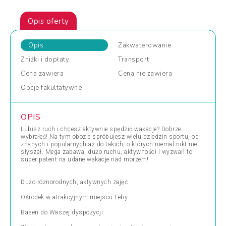
Opis oferty
Opis
Zakwaterowanie
Zniżki
i dopłaty
Transport
Cena
zawiera
Cena
nie zawiera
Opcje
fakultatywne
OPIS
Lubisz ruch i chcesz aktywnie spędzić wakacje? Dobrze
wybrałeś! Na tym obozie spróbujesz wielu dziedzin sportu, od
znanych i popularnych aż do takich, o których niemal nikt nie
słyszał. Mega zabawa, dużo ruchu, aktywności i wyzwań to
super patent na udane wakacje nad morzem!
Dużo różnorodnych, aktywnych zajęć
Ośrodek w atrakcyjnym miejscu Łeby
Basen do Waszej dyspozycji