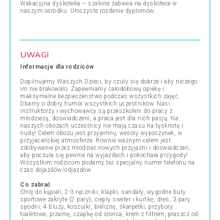
Wakacyjna dyskoteka – szalona zabawa na dyskotece w
naszym ośrodku. Uroczyste rozdanie dyplomów.
UWAGI
Informacje dla rodziców
Dopilnujemy Waszych Dzieci, by czuły się dobrze i aby niczego
im nie brakowało. Zapewniamy całodobową opiekę i
maksymalne bezpieczeństwo podczas wszystkich zajęć.
Dbamy o dobry humor wszystkich uczestników. Nasi
instruktorzy i wychowawcy są przeszkoleni do pracy z
młodzieżą, doświadczeni, a praca jest dla nich pasją. Na
naszych obozach uczestnicy nie mają czasu na tęsknotę i
nudę! Celem obozu jest przyjemny, wesoły wypoczynek, w
przyjacielskiej atmosferze. Równie ważnym celem jest
zdobywanie przez młodzież nowych przyjaźni i doświadczeń,
aby poczuła się pewnie na wyjazdach i pokochała przygody!
Wszystkim rodzicom podamy też specjalny numer telefonu na
czas dojazdów/odjazdów.
Co zabrać
Strój do kąpieli, 2-3 ręczniki, klapki, sandały, wygodne buty
sportowe zakryte (2 pary), ciepły sweter i kurtkę, dres, 3 pary
spodni, 4 bluzy, koszulki, bieliznę, skarpetki, przybory
toaletowe, piżamę, czapkę od słońca, krem z filtrem, płaszcz od