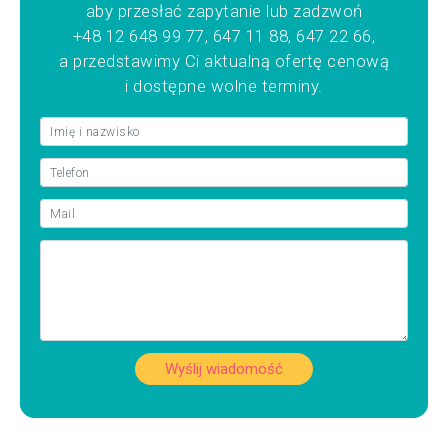
aby przesłać zapytanie lub zadzwoń
+48 12 648 99 77, 647 11 88, 647 22 66,
a przedstawimy Ci aktualną ofertę cenową
i dostępne wolne terminy.
Wyślij wiadomość