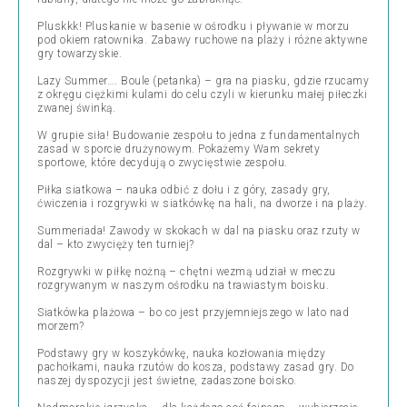
Pluskkk! Pluskanie w basenie w ośrodku i pływanie w morzu
pod okiem ratownika. Zabawy ruchowe na plaży i różne aktywne
gry towarzyskie.
Lazy Summer…. Boule (petanka) – gra na piasku, gdzie rzucamy
z okręgu ciężkimi kulami do celu czyli w kierunku małej piłeczki
zwanej świnką.
W grupie siła! Budowanie zespołu to jedna z fundamentalnych
zasad w sporcie drużynowym. Pokażemy Wam sekrety
sportowe, które decydują o zwycięstwie zespołu.
Piłka siatkowa – nauka odbić z dołu i z góry, zasady gry,
ćwiczenia i rozgrywki w siatkówkę na hali, na dworze i na plaży.
Summeriada! Zawody w skokach w dal na piasku oraz rzuty w
dal – kto zwycięży ten turniej?
Rozgrywki w piłkę nożną – chętni wezmą udział w meczu
rozgrywanym w naszym ośrodku na trawiastym boisku.
Siatkówka plażowa – bo co jest przyjemniejszego w lato nad
morzem?
Podstawy gry w koszykówkę, nauka kozłowania między
pachołkami, nauka rzutów do kosza, podstawy zasad gry. Do
naszej dyspozycji jest świetne, zadaszone boisko.