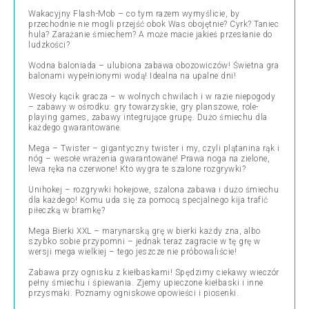
Wakacyjny Flash-Mob – co tym razem wymyślicie, by
przechodnie nie mogli przejść obok Was obojętnie? Cyrk? Taniec
hula? Zarażanie śmiechem? A może macie jakieś przesłanie do
ludzkości?
Wodna baloniada – ulubiona zabawa obozowiczów! Świetna gra
balonami wypełnionymi wodą! Idealna na upalne dni!
Wesoły kącik gracza – w wolnych chwilach i w razie niepogody
– zabawy w ośrodku: gry towarzyskie, gry planszowe, role-
playing games, zabawy integrujące grupę. Dużo śmiechu dla
każdego gwarantowane.
Mega – Twister – gigantyczny twister i my, czyli plątanina rąk i
nóg – wesołe wrażenia gwarantowane! Prawa noga na zielone,
lewa ręka na czerwone! Kto wygra te szalone rozgrywki?
Unihokej – rozgrywki hokejowe, szalona zabawa i dużo śmiechu
dla każdego! Komu uda się za pomocą specjalnego kija trafić
piłeczką w bramkę?
Mega Bierki XXL – marynarską grę w bierki każdy zna, albo
szybko sobie przypomni – jednak teraz zagracie w tę grę w
wersji mega wielkiej – tego jeszcze nie próbowaliście!
Zabawa przy ognisku z kiełbaskami! Spędzimy ciekawy wieczór
pełny śmiechu i śpiewania. Zjemy upieczone kiełbaski i inne
przysmaki. Poznamy ogniskowe opowieści i piosenki.