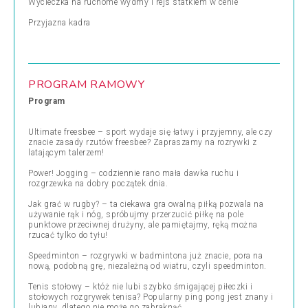
Wycieczka na ruchome wydmy i rejs statkiem w cenie
Przyjazna kadra
PROGRAM RAMOWY
Program
Ultimate freesbee – sport wydaje się łatwy i przyjemny, ale czy
znacie zasady rzutów freesbee? Zapraszamy na rozrywki z
latającym talerzem!
Power! Jogging – codziennie rano mała dawka ruchu i
rozgrzewka na dobry początek dnia.
Jak grać w rugby? – ta ciekawa gra owalną piłką pozwala na
używanie rąk i nóg, spróbujmy przerzucić piłkę na pole
punktowe przeciwnej drużyny, ale pamiętajmy, ręką można
rzucać tylko do tyłu!
Speedminton – rozgrywki w badmintona już znacie, pora na
nową, podobną grę, niezależną od wiatru, czyli speedminton.
Tenis stołowy – któż nie lubi szybko śmigającej piłeczki i
stołowych rozgrywek tenisa? Popularny ping pong jest znany i
lubiany, dlatego nie może go zabraknąć.