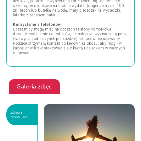
deszczu, poprawnie wypełnioną kartę kolonijną, legitymację
szkolną, kieszonkowe na drobne wydatki (sugerujemy ok. 100
zł), bidon lub butelkę na wodę, mały plecaczek na wycieczki,
latarkę z zapasem baterii.
Korzystanie z telefonów
Uczestnicy mogą mieć na obozach telefony komórkowe i
dzwonić codziennie do rodziców, jednak poza wyznaczoną porą
(zazwyczaj odpoczynek po obiedzie) telefonów nie używamy.
Rodzice otrzymają kontakt do kierownika obozu, aby mogli w
każdej chwili skontaktować się z kadrą i dzieckiem w ważnych
sprawach.
Galeria zdjęć
Zdjęcia
promujące