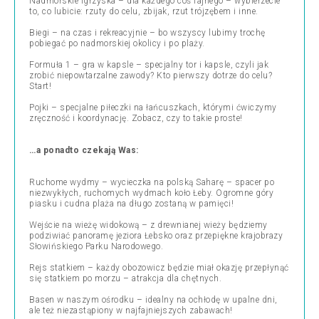
Nadmorskie igrzyska – dla każdego coś fajnego – wybierzecie
to, co lubicie: rzuty do celu, zbijak, rzut trójzębem i inne.
Biegi – na czas i rekreacyjnie – bo wszyscy lubimy trochę
pobiegać po nadmorskiej okolicy i po plaży.
Formuła 1 – gra w kapsle – specjalny tor i kapsle, czyli jak
zrobić niepowtarzalne zawody? Kto pierwszy dotrze do celu?
Start!
Pojki – specjalne piłeczki na łańcuszkach, którymi ćwiczymy
zręczność i koordynację. Zobacz, czy to takie proste!
…a ponadto czekają Was:
Ruchome wydmy – wycieczka na polską Saharę – spacer po
niezwykłych, ruchomych wydmach koło Łeby. Ogromne góry
piasku i cudna plaża na długo zostaną w pamięci!
Wejście na wieżę widokową – z drewnianej wieży będziemy
podziwiać panoramę jeziora Łebsko oraz przepiękne krajobrazy
Słowińskiego Parku Narodowego.
Rejs statkiem – każdy obozowicz będzie miał okazję przepłynąć
się statkiem po morzu – atrakcja dla chętnych.
Basen w naszym ośrodku – idealny na ochłodę w upalne dni,
ale też niezastąpiony w najfajniejszych zabawach!