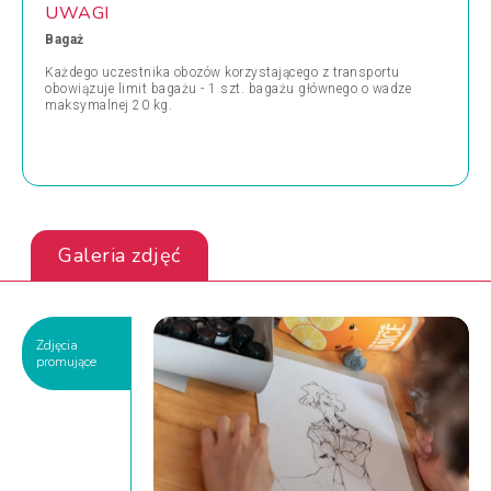
UWAGI
Bagaż
Każdego uczestnika obozów korzystającego z transportu
obowiązuje limit bagażu - 1 szt. bagażu głównego o wadze
maksymalnej 20 kg.
Galeria zdjęć
Zdjęcia
promujące