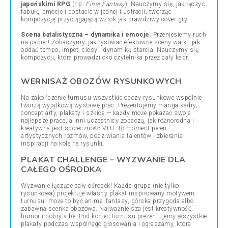
japońskimi RPG
(np.
Final Fantasy
). Nauczymy się, jak łączyć
fabułę, emocje i postacie w jednej ilustracji, tworząc
kompozycję przyciągającą wzrok jak prawdziwy cover gry.
Scena batalistyczna – dynamika i emocje
. Przeniesiemy ruch
na papier! Zobaczymy, jak rysować efektowne sceny walki, jak
oddać tempo, impet, ciosy i dynamikę starcia. Nauczymy się
kompozycji, która prowadzi oko czytelnika przez cały kadr.
WERNISAŻ OBOZÓW RYSUNKOWYCH
Na zakończenie turnusu wszystkie obozy rysunkowe wspólnie
tworzą wyjątkową wystawę prac. Prezentujemy manga-kadry,
concept arty, plakaty i szkice — każdy może pokazać swoje
najlepsze prace, a inni uczestnicy zobaczą, jak różnorodna i
kreatywna jest społeczność VTU. To moment pełen
artystycznych rozmów, podziwiania talentów i zbierania
inspiracji na kolejne rysunki.
PLAKAT CHALLENGE – WYZWANIE DLA
CAŁEGO OŚRODKA
Wyzwanie łączące cały ośrodek! Każda grupa (nie tylko
rysunkowa) projektuje własny plakat inspirowany motywem
turnusu: może to być anime, fantasy, górska przygoda albo
zabawna scenka obozowa. Najważniejsza jest kreatywność,
humor i dobry vibe. Pod koniec turnusu prezentujemy wszystkie
plakaty podczas wspólnego głosowania i ogłaszamy, która