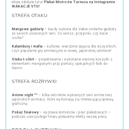
ekipa zdobyła tytuł
Plakat Mistrzów Turnusu na Instagramie
WAKACJE VTU!
​STREFA OTAKU
Mangowe gadżety
– każdy wykona dla siebie unikalne gadżety
ze swoich ulubionych serii. Co wolisz, przypinki, czy kocie
uszka?
Kalambury i mafia
– kultowe, wieczorne zajęcia dla wszystkich,
czyli popularne gry animacyjne w nowej, japońskiej odsłonie!
Otaku t-shirt
– projektowanie i wykonanie własnej koszulki z
elementami mangowymi przy pomocy specjalnych farb do
tkanin.
STREFA ROZRYWKI
Anime night ^^
– kilka odcinków wybranych serii anime oraz
japońskich animacji, które wyróżniają się interesującą oprawą
graficzną.
Pokaz finałowy
– wystawa komiksów i prac plakatowych –
podczas uroczystego finału pokażemy efekty naszej pracy.