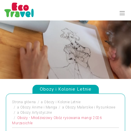
Obozy i Kolonie Letnie
Strona główna
a
Obozy i Kolonie Letnie
a
Obozy Anime i Manga
a
Obozy Malarskie i Rysunkowe
a
Obozy Artystyczne
Obozy - Młodzieżowy Obóz rysowania mangi 2026
Murzasichle