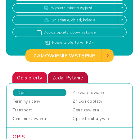
Wybierz miasto wyjazdu
Śniadanie, obiad, kolacja
Dolicz opłaty obowiązkowe
Pobierz ofertę w .PDF
ZAMÓWIENIE WSTĘPNE
Opis oferty
Zadaj Pytanie
Opis
Zakwaterowanie
Terminy
i ceny
Zniżki
i dopłaty
Transport
Cena
zawiera
Cena
nie zawiera
Opcje
fakultatywne
OPIS