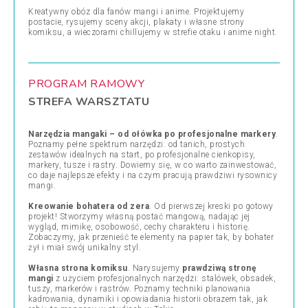
Kreatywny obóz dla fanów mangi i anime. Projektujemy
postacie, rysujemy sceny akcji, plakaty i własne strony
komiksu, a wieczorami chillujemy w strefie otaku i anime night.
PROGRAM RAMOWY
STREFA WARSZTATU
Narzędzia mangaki – od ołówka po profesjonalne markery
.
Poznamy pełne spektrum narzędzi: od tanich, prostych
zestawów idealnych na start, po profesjonalne cienkopisy,
markery, tusze i rastry. Dowiemy się, w co warto zainwestować,
co daje najlepsze efekty i na czym pracują prawdziwi rysownicy
mangi.
Kreowanie bohatera od zera
. Od pierwszej kreski po gotowy
projekt! Stworzymy własną postać mangową, nadając jej
wygląd, mimikę, osobowość, cechy charakteru i historię.
Zobaczymy, jak przenieść te elementy na papier tak, by bohater
żył i miał swój unikalny styl.
Własna strona komiksu
. Narysujemy
prawdziwą stronę
mangi
z użyciem profesjonalnych narzędzi: stalówek, obsadek,
tuszy, markerów i rastrów. Poznamy techniki planowania
kadrowania, dynamiki i opowiadania historii obrazem tak, jak