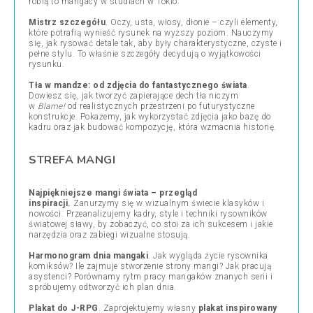
robią to mangacy w studiach w Tokio.
Mistrz szczegółu
. Oczy, usta, włosy, dłonie – czyli elementy,
które potrafią wynieść rysunek na wyższy poziom. Nauczymy
się, jak rysować detale tak, aby były charakterystyczne, czyste i
pełne stylu. To właśnie szczegóły decydują o wyjątkowości
rysunku.
Tła w mandze: od zdjęcia do fantastycznego świata
.
Dowiesz się, jak tworzyć zapierające dech tła niczym
w
Blame!
od realistycznych przestrzeni po futurystyczne
konstrukcje. Pokażemy, jak wykorzystać zdjęcia jako bazę do
kadru oraz jak budować kompozycję, która wzmacnia historię.
STREFA MANGI
Najpiękniejsze mangi świata – przegląd
inspiracji.
Zanurzymy się w wizualnym świecie klasyków i
nowości. Przeanalizujemy kadry, style i techniki rysowników
światowej sławy, by zobaczyć, co stoi za ich sukcesem i jakie
narzędzia oraz zabiegi wizualne stosują.
Harmonogram dnia mangaki
. Jak wygląda życie rysownika
komiksów? Ile zajmuje stworzenie strony mangi? Jak pracują
asystenci? Porównamy rytm pracy mangaków znanych serii i
spróbujemy odtworzyć ich plan dnia.
Plakat do J-RPG
. Zaprojektujemy własny
plakat inspirowany