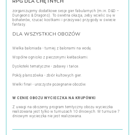
RPG DLA CHĘTNYCH
zorganizujemy dodatkowe sesje gier fabularnych (m.in. D&D –
Dungeons & Dragons). To świetna okazja, żeby wcielić się w
bohaterów, rzucać kostkami i przeżywać przygody w świecie
fantasy.
DLA WSZYSTKICH OBOZÓW
Wielka baloniada - turniej z balonami na wodę.
Wspólne ognisko z pieczonymi kiełbaskami.
Dyskoteki tematyczne - zabawy i tańce.
Pokój planszówka - zbiór kultowych gier.
Wielki finał - uroczyste pożegnanie obozów.
W CENIE OBOZU WYCIECZKA NA KRUPÓWKI
Z uwagi na obszerny program temtyczny obozu wycieczka
realizowana jest tylko w turnusach 10 dniowych. W turnusie 7
dniowym wycieczka nie jest realizowana.