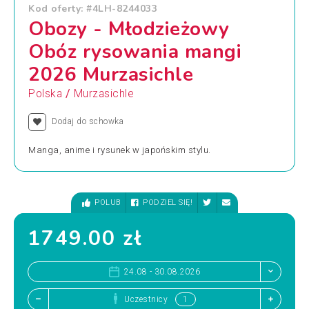
Kod oferty: #4LH-8244033
Obozy - Młodzieżowy
Obóz rysowania mangi
2026 Murzasichle
/
Polska
Murzasichle
Dodaj do schowka
Manga, anime i rysunek w japońskim stylu.
POLUB
PODZIEL SIĘ!
1749.00 zł
24.08 - 30.08.2026
Uczestnicy