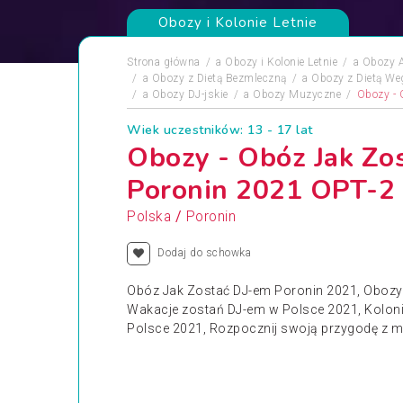
Obozy i Kolonie Letnie
Strona główna
a
Obozy i Kolonie Letnie
a
Obozy A
a
Obozy z Dietą Bezmleczną
a
Obozy z Dietą We
a
Obozy DJ-jskie
a
Obozy Muzyczne
Obozy - 
Wiek uczestników: 13 - 17 lat
Obozy - Obóz Jak Zo
Poronin 2021 OPT-2
/
Polska
Poronin
Dodaj do schowka
Obóz Jak Zostać DJ-em Poronin 2021, Obozy
Wakacje zostań DJ-em w Polsce 2021, Koloni
Polsce 2021, Rozpocznij swoją przygodę z m