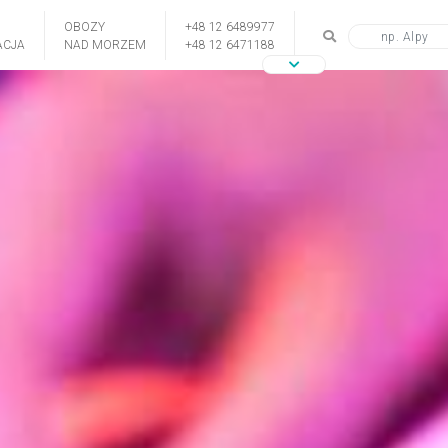
OBOZY
+48 12 6489977
CJA
NAD MORZEM
+48 12 6471188