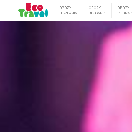
OBOZY
OBOZY
OBOZY
HISZPANIA
BUŁGARIA
CHORWA