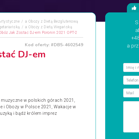
rtystyczne
a
Obozy z Dietą Bezglutenową
S
getariańską
a
Obozy z Dietą Wegańską
a
Obóz Jak Zostać DJ-em Poronin 2021 OPT-2
+48
Kod oferty: #DB5-4602549
a pr
stać DJ-em
 muzyczne w polskich górach 2021,
e i Obozy w Polsce 2021, Wakacje w
uzyką i bądź królem imprez