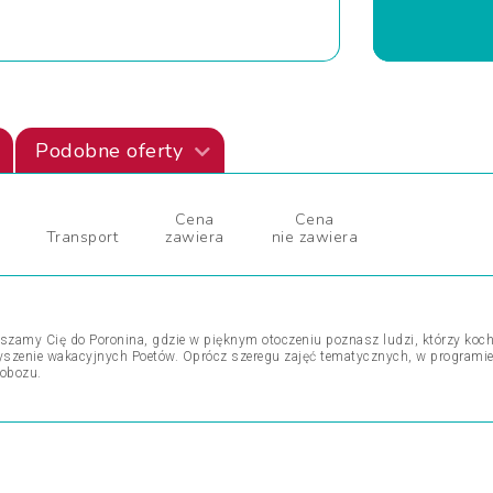
Podobne oferty
Cena
Cena
Transport
zawiera
nie zawiera
szamy Cię do Poronina, gdzie w pięknym otoczeniu poznasz ludzi, którzy kocha
rzyszenie wakacyjnych Poetów. Oprócz szeregu zajęć tematycznych, w programi
 obozu.