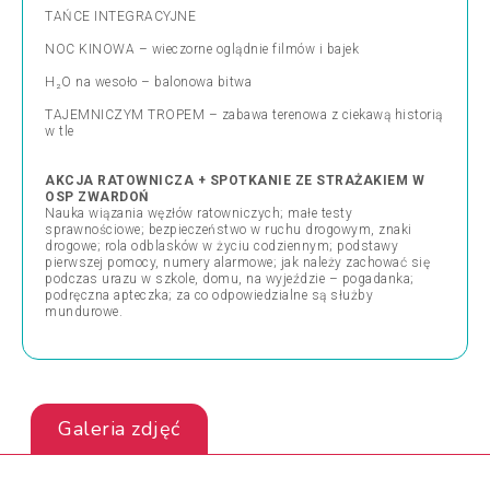
TAŃCE INTEGRACYJNE
NOC KINOWA – wieczorne oglądnie filmów i bajek
H₂O na wesoło – balonowa bitwa
TAJEMNICZYM TROPEM – zabawa terenowa z ciekawą historią
w tle
AKCJA RATOWNICZA + SPOTKANIE ZE STRAŻAKIEM W
OSP ZWARDOŃ
Nauka wiązania węzłów ratowniczych; małe testy
sprawnościowe; bezpieczeństwo w ruchu drogowym, znaki
drogowe; rola odblasków w życiu codziennym; podstawy
pierwszej pomocy, numery alarmowe; jak należy zachować się
podczas urazu w szkole, domu, na wyjeździe – pogadanka;
podręczna apteczka; za co odpowiedzialne są służby
mundurowe.
Galeria zdjęć