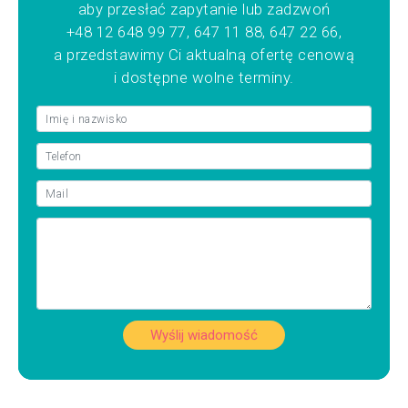
aby przesłać zapytanie lub zadzwoń
+48 12 648 99 77, 647 11 88, 647 22 66,
a przedstawimy Ci aktualną ofertę cenową
i dostępne wolne terminy.
Wyślij wiadomość