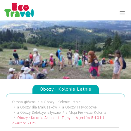
Obozy i Kolonie Letnie
Strona główna
a
Obozy i Kolonie Letnie
a
Obozy dla Maluszków
a
Obozy Przygodowe
a
Obozy Detektywistyczne
a
Moja Pierwsza Kolonia
Obozy - Kolonia Akademia Tajnych Agentów 5-10 lat
Zwardoń 2022