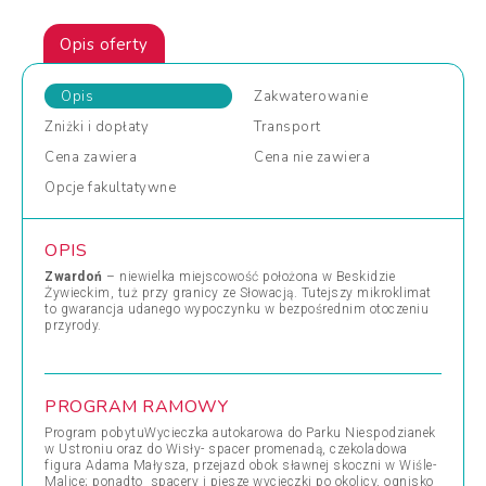
Opis oferty
Opis
Zakwaterowanie
Zniżki
i dopłaty
Transport
Cena
zawiera
Cena
nie zawiera
Opcje
fakultatywne
OPIS
Zwardoń
– niewielka miejscowość położona w Beskidzie
Żywieckim, tuż przy granicy ze Słowacją. Tutejszy mikroklimat
to gwarancja udanego wypoczynku w bezpośrednim otoczeniu
przyrody.
PROGRAM RAMOWY
Program pobytuWycieczka autokarowa do Parku Niespodzianek
w Ustroniu oraz do Wisły- spacer promenadą, czekoladowa
figura Adama Małysza, przejazd obok sławnej skoczni w Wiśle-
Malice; ponadto spacery i piesze wycieczki po okolicy, ognisko