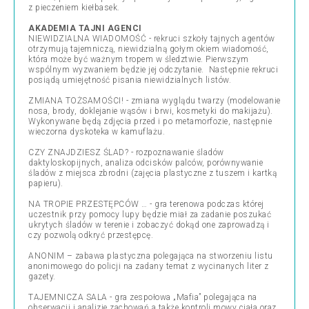
z pieczeniem kiełbasek.
AKADEMIA TAJNI AGENCI
NIEWIDZIALNA WIADOMOŚĆ - rekruci szkoły tajnych agentów
otrzymują tajemniczą, niewidzialną gołym okiem wiadomość,
która może być ważnym tropem w śledztwie. Pierwszym
wspólnym wyzwaniem będzie jej odczytanie. Następnie rekruci
posiądą umiejętność pisania niewidzialnych listów.
ZMIANA TOŻSAMOŚCI! - zmiana wyglądu twarzy (modelowanie
nosa, brody, doklejanie wąsów i brwi, kosmetyki do makijażu).
Wykonywane będą zdjęcia przed i po metamorfozie, następnie
wieczorna dyskoteka w kamuflażu.
CZY ZNAJDZIESZ ŚLAD? - rozpoznawanie śladów
daktyloskopijnych, analiza odcisków palców, porównywanie
śladów z miejsca zbrodni (zajęcia plastyczne z tuszem i kartką
papieru).
NA TROPIE PRZESTĘPCÓW … - gra terenowa podczas której
uczestnik przy pomocy lupy będzie miał za zadanie poszukać
ukrytych śladów w terenie i zobaczyć dokąd one zaprowadzą i
czy pozwolą odkryć przestępcę.
ANONIM – zabawa plastyczna polegająca na stworzeniu listu
anonimowego do policji na zadany temat z wycinanych liter z
gazety.
TAJEMNICZA SALA - gra zespołowa „Mafia” polegająca na
obserwacji i analizie zachowań a także kontroli mowy ciała oraz