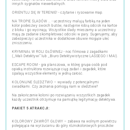
innych sygnałów niewerbalnych.
ORIENTUJ SIĘ W TERENIE! - czytanie i rysowanie map.
NA TROPIE ŚLADÓW … - uczestnicy malują farbką na jeden
kolor podeszwy swoich butów, następnie robią odcisk na kartce
z bloku i go wycinają. Wszystkie ślady mieszamy a uczestnicy
mają za zadanie skompletować odciski w pary. Sugerujemy, aby
zabezpieczyć uczestnika w dodatkowe obuwie mogące ulec
zniszczeniu.
KRYMINAŁ W ROLI GŁÓWNEJ - noc filmowa z zagadkami
(,,Mali Detektywi” lub ,,Biuro Detektywistyczne LASSEGO I MAI).
ESCAPE ROOM - gra planszowa, w której grupa osób pod
opieką instruktora rozwiązuje ciąg zadań i zagadek, które
spalają wszystkie elementy w jedną całość.
KOLONIJNE ŚLEDZTWO – wywiady z potencjalnymi
świadkami. Czy zeznania pomogą nam w śledztwie?
Na zakończenie kolonii po rozwiązaniu wszystkich zagadek
każdy uczestnik otrzymuje na pamiątkę legitymację detektywa.
PAKIET 5 ATRAKCJI:
KOLOROWY ZAWRÓT GŁOWY – zabawa na wolnym powietrzu
polegająca na wyrzucaniu do góry różnokolorowych proszków