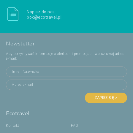
Napisz do nas:
bok@ecotravel.pl
Newsletter
Aby otrzymywać informacje o ofertach i promocjach wpisz swój adres
e-mail:
ZAPISZ SIĘ >
Ecotravel
Kontakt
FAQ