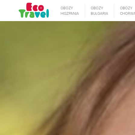
OBOZY
OBOZY
OBOZY
HISZPANIA
BUŁGARIA
CHORWA