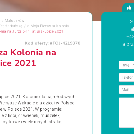
dla Maluszków
S
Wegetariańską
a
Moja Pierwsza Kolonia
a
nia na Jurze 6-11 lat Biskupice 2021
+48
Kod oferty: #FOJ-4219370
a pr
za Kolonia na
pice 2021
kupice 2021, Kolonie dla najmłodszych
ierwsze Wakacje dla dzieci w Polsce
je w Polsce 2021, W programie:
e z liści, drewienek, muszelek,
cyrkowe i wiele innych atrakcji