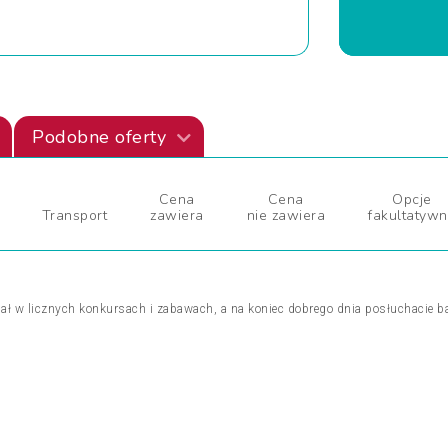
Podobne oferty
Cena
Cena
Opcje
Transport
zawiera
nie zawiera
fakultatyw
ział w licznych konkursach i zabawach, a na koniec dobrego dnia posłuchacie 