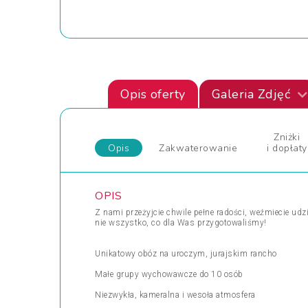
Opis oferty
Galeria Zdjęć
Zniżki
Opis
Zakwaterowanie
i dopłaty
OPIS
Z nami przeżyjcie chwile pełne radości, weźmiecie ud
nie wszystko, co dla Was przygotowaliśmy!
Unikatowy obóz na uroczym, jurajskim rancho
Małe grupy wychowawcze do 10 osób
Niezwykła, kameralna i wesoła atmosfera