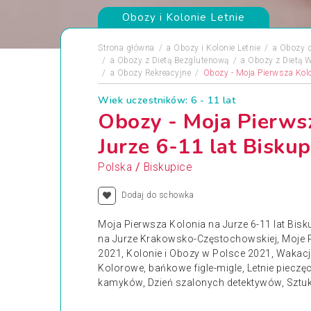
Obozy i Kolonie Letnie
Strona główna
a
Obozy i Kolonie Letnie
a
Obozy 
a
Obozy z Dietą Bezglutenową
a
Obozy z Dietą 
a
Obozy Rekreacyjne
Obozy - Moja Pierwsza Kolo
Wiek uczestników: 6 - 11 lat
Obozy - Moja Pierws
Jurze 6-11 lat Bisku
/
Polska
Biskupice
Dodaj do schowka
Moja Pierwsza Kolonia na Jurze 6-11 lat Bis
na Jurze Krakowsko-Częstochowskiej, Moje P
2021, Kolonie i Obozy w Polsce 2021, Wakac
Kolorowe, bańkowe figle-migle, Letnie pieczęci
kamyków, Dzień szalonych detektywów, Sztuki 