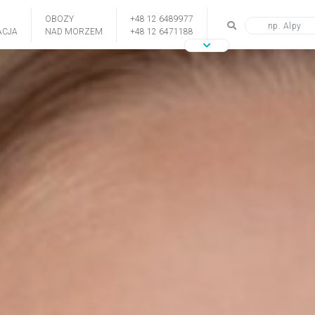
OBOZY
+48 12 6489977
CJA
NAD MORZEM
+48 12 6471188