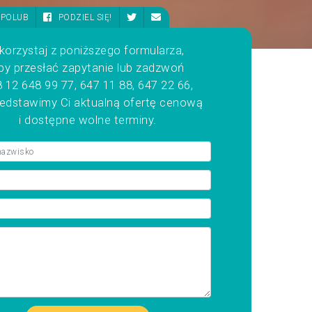
POLUB
PODZIEL SIĘ!
korzystaj z poniższego formularza,
by przesłać zapytanie lub zadzwoń
 12 648 99 77, 647 11 88, 647 22 66,
zedstawimy Ci aktualną ofertę cenową
i dostępne wolne terminy.