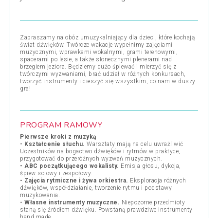
Zapraszamy na obóz umuzykalniający dla dzieci, które kochają
świat dźwięków. Twórcze wakacje wypełnimy zajęciami
muzycznymi, wprawkami wokalnymi, grami terenowymi,
spacerami po lesie, a także słonecznymi plenerami nad
brzegiem jeziora. Będziemy dużo śpiewać i mierzyć się z
twórczymi wyzwaniami, brać udział w różnych konkursach,
tworzyć instrumenty i cieszyć się wszystkim, co nam w duszy
gra!
PROGRAM RAMOWY
Pierwsze kroki z muzyką
- Kształcenie słuchu.
Warsztaty mają na celu uwrażliwić
Uczestników na bogactwo dźwięków i rytmów w praktyce,
przygotować do przeróżnych wyzwań muzycznych.
- ABC początkującego wokalisty.
Emisja głosu, dykcja,
śpiew solowy i zespołowy.
- Zajęcia rytmiczne i żywa orkiestra.
Eksploracja różnych
dźwięków, współdziałanie, tworzenie rytmu i podstawy
muzykowania.
- Własne instrumenty muzyczne.
Niepozorne przedmioty
staną się źródłem dźwięku. Powstaną prawdziwe instrumenty
hand made.