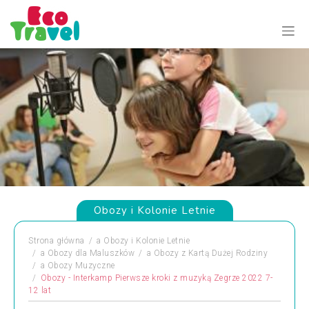
Obozy i Kolonie Letnie
Strona główna
a
Obozy i Kolonie Letnie
a
Obozy dla Maluszków
a
Obozy z Kartą Dużej Rodziny
a
Obozy Muzyczne
Obozy - Interkamp Pierwsze kroki z muzyką Zegrze 2022 7-
12 lat