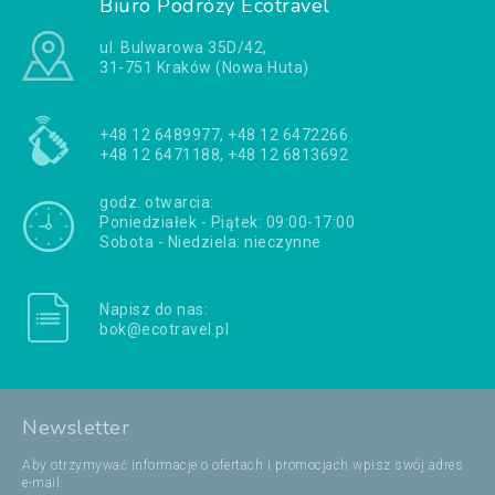
Biuro Podróży Ecotravel
ul. Bulwarowa 35D/42,
31-751 Kraków (Nowa Huta)
+48 12 6489977, +48 12 6472266
+48 12 6471188, +48 12 6813692
godz. otwarcia:
Poniedziałek - Piątek: 09:00-17:00
Sobota - Niedziela: nieczynne
Napisz do nas:
bok@ecotravel.pl
Newsletter
Aby otrzymywać informacje o ofertach i promocjach wpisz swój adres
e-mail: