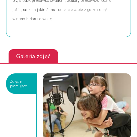
UV, środek przeciwko owadom, okulary przeciwsłoneczne
jeśli grasz na jakimś instrumencie zabierz go ze sobą!
własny bidon na wodę
Galeria zdjęć
Zdjęcia
promujące