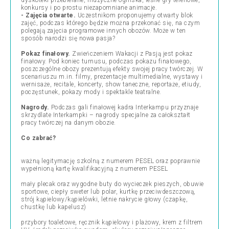
dyskoteki przebierane, muzyczne ogniska, leśne gry terenowe,
konkursy i po prostu niezapomniane animacje.
- Zajęcia otwarte.
Uczestnikom proponujemy otwarty blok
zajęć, podczas którego będzie można przekonać się, na czym
polegają zajęcia programowe innych obozów. Może w ten
sposób narodzi się nowa pasja?
Pokaz finałowy.
Zwieńczeniem Wakacji z Pasją jest pokaz
finałowy. Pod koniec turnusu, podczas pokazu finałowego,
poszczególne obozy prezentują efekty swojej pracy twórczej. W
scenariuszu m.in. filmy, prezentacje multimedialne, wystawy i
wernisaże, recitale, koncerty, show taneczne, reportaże, etiudy,
poczęstunek, pokazy mody i spektakle teatralne.
Nagrody.
Podczas gali finałowej kadra Interkampu przyznaje
skrzydlate Interkampki – nagrody specjalne za całokształt
pracy twórczej na danym obozie.
Co zabrać?
ważną legitymację szkolną z numerem PESEL oraz poprawnie
wypełnioną kartę kwalifikacyjną z numerem PESEL
mały plecak oraz wygodne buty do wycieczek pieszych, obuwie
sportowe, ciepły sweter lub polar, kurtkę przeciwdeszczową,
strój kąpielowy/kąpielówki, letnie nakrycie głowy (czapkę,
chustkę lub kapelusz)
przybory toaletowe, ręcznik kąpielowy i plażowy, krem z filtrem