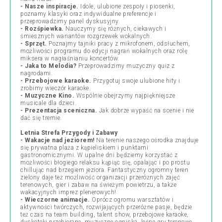
- Nasze inspiracje.
Idole, ulubione zespoły i piosenki,
poznamy klasyki oraz indywidualne preferencje i
przeprowadzimy panel dyskusyjny.
- Rozśpiewka.
Nauczymy się różnych, ciekawych i
śmiesznych wariantów rozgrzewek wokalnych.
- Sprzęt.
Poznajmy tajniki pracy z mikrofonem, odsłuchem,
możliwości programu do edycji nagrań wokalnych oraz rolę
miksera w nagłaśnianiu koncertów.
- Jaka to Melodia?
Przeprowadzimy muzyczny quiz z
nagrodami.
- Przebojowe karaoke.
Przygotuj swoje ulubione hity i
zrobimy wieczór karaoke.
- Muzyczne Kino.
Wspólnie obejrzymy najpiękniejsze
musicale dla dzieci.
- Prezentacja sceniczna.
Jak dobrze wypaść na scenie i nie
dać się tremie.
Letnia Strefa Przygody i Zabawy
- Wakacje nad jeziorem!
Na terenie naszego ośrodka znajduje
się prywatna plaża z kąpieliskiem i punktami
gastronomicznymi. W upalne dni będziemy korzystać z
możliwości błogiego relaksu kąpiąc się, opalając i po prostu
chillując nad brzegiem jeziora. Fantastyczny ogromny teren
zielony daje też możliwość organizacji przeróżnych zajęć
terenowych, gier i zabaw na świeżym powietrzu, a także
wakacyjnych imprez plenerowych!
- Wieczorne animacje.
Oprócz ogromu warsztatów i
aktywności twórczych, rozwijających przeróżne pasje, będzie
też czas na team building, talent show, przebojowe karaoke,