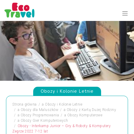
Obozy i Kolonie Letnie
Strona główna
a
Obozy i Kolonie Letnie
a
Obozy dla Maluszków
a
Obozy z Kartą Dużej Rodziny
a
Obozy Programowania
a
Obozy Komputerowe
a
Obozy Gier Komputerowych
Obozy - Interkamp Junior – Gry & Roboty & Komputery
Zegrze 2022 7-12 lat