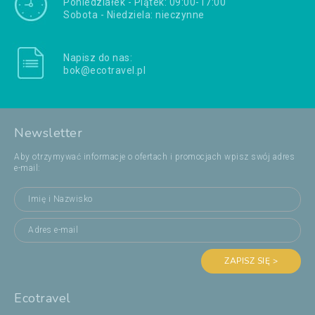
Poniedziałek - Piątek: 09:00-17:00
Sobota - Niedziela: nieczynne
Napisz do nas:
bok@ecotravel.pl
Newsletter
Aby otrzymywać informacje o ofertach i promocjach wpisz swój adres
e-mail:
ZAPISZ SIĘ >
Ecotravel