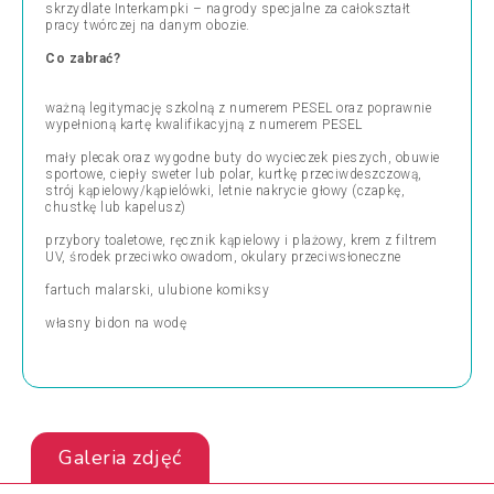
skrzydlate Interkampki – nagrody specjalne za całokształt
pracy twórczej na danym obozie.
Co zabrać?
ważną legitymację szkolną z numerem PESEL oraz poprawnie
wypełnioną kartę kwalifikacyjną z numerem PESEL
mały plecak oraz wygodne buty do wycieczek pieszych, obuwie
sportowe, ciepły sweter lub polar, kurtkę przeciwdeszczową,
strój kąpielowy/kąpielówki, letnie nakrycie głowy (czapkę,
chustkę lub kapelusz)
przybory toaletowe, ręcznik kąpielowy i plażowy, krem z filtrem
UV, środek przeciwko owadom, okulary przeciwsłoneczne
fartuch malarski, ulubione komiksy
własny bidon na wodę
Galeria zdjęć