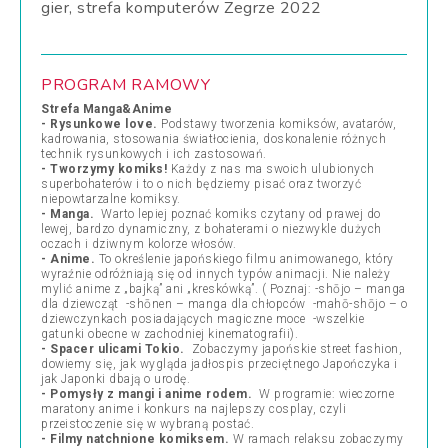
gier, strefa komputerów Zegrze 2022
PROGRAM RAMOWY
Strefa Manga&Anime
- Rysunkowe love.
Podstawy tworzenia komiksów, avatarów,
kadrowania, stosowania światłocienia, doskonalenie różnych
technik rysunkowych i ich zastosowań.
- Tworzymy komiks!
Każdy z nas ma swoich ulubionych
superbohaterów i to o nich będziemy pisać oraz tworzyć
niepowtarzalne komiksy.
- Manga.
Warto lepiej poznać komiks czytany od prawej do
lewej, bardzo dynamiczny, z bohaterami o niezwykle dużych
oczach i dziwnym kolorze włosów.
- Anime.
To określenie japońskiego filmu animowanego, który
wyraźnie odróżniają się od innych typów animacji. Nie należy
mylić anime z „bajką” ani „kreskówką”. ( Poznaj: -shōjo – manga
dla dziewcząt -shōnen – manga dla chłopców -mahō-shōjo – o
dziewczynkach posiadających magiczne moce -wszelkie
gatunki obecne w zachodniej kinematografii).
- Spacer ulicami Tokio.
Zobaczymy japońskie street fashion,
dowiemy się, jak wygląda jadłospis przeciętnego Japończyka i
jak Japonki dbają o urodę.
- Pomysły z mangi i anime rodem.
W programie: wieczorne
maratony anime i konkurs na najlepszy cosplay, czyli
przeistoczenie się w wybraną postać.
- Filmy natchnione komiksem.
W ramach relaksu zobaczymy