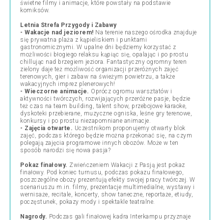
świetne filmy i animacje, które powstały na podstawie
komiksów.
Letnia Strefa Przygody i Zabawy
- Wakacje nad jeziorem!
Na terenie naszego ośrodka znajduje
się prywatna plaża z kąpieliskiem i punktami
gastronomicznymi. W upalne dni będziemy korzystać z
możliwości błogiego relaksu kąpiąc się, opalając i po prostu
chillując nad brzegiem jeziora. Fantastyczny ogromny teren
zielony daje też możliwość organizacji przeróżnych zajęć
terenowych, gier i zabaw na świeżym powietrzu, a także
wakacyjnych imprez plenerowych!
- Wieczorne animacje.
Oprócz ogromu warsztatów i
aktywności twórczych, rozwijających przeróżne pasje, będzie
też czas na team building, talent show, przebojowe karaoke,
dyskoteki przebierane, muzyczne ogniska, leśne gry terenowe,
konkursy i po prostu niezapomniane animacje.
- Zajęcia otwarte.
Uczestnikom proponujemy otwarty blok
zajęć, podczas którego będzie można przekonać się, na czym
polegają zajęcia programowe innych obozów. Może w ten
sposób narodzi się nowa pasja?
Pokaz finałowy.
Zwieńczeniem Wakacji z Pasją jest pokaz
finałowy. Pod koniec turnusu, podczas pokazu finałowego,
poszczególne obozy prezentują efekty swojej pracy twórczej. W
scenariuszu m.in. filmy, prezentacje multimedialne, wystawy i
wernisaże, recitale, koncerty, show taneczne, reportaże, etiudy,
poczęstunek, pokazy mody i spektakle teatralne.
Nagrody.
Podczas gali finałowej kadra Interkampu przyznaje