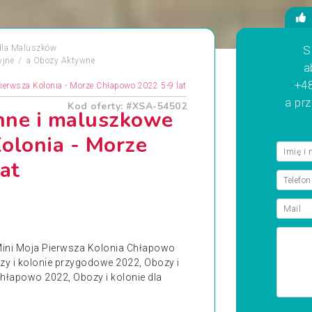
dla Maluszków
S
yjne
a
Obozy Aktywne
a
+48
ierwsza Kolonia - Morze Chłapowo 2022 5-9 lat
a pr
Kod oferty: #XSA-54502
nne i maluszkowe
olonia - Morze
at
ini Moja Pierwsza Kolonia Chłapowo
zy i kolonie przygodowe 2022, Obozy i
Chłapowo 2022, Obozy i kolonie dla