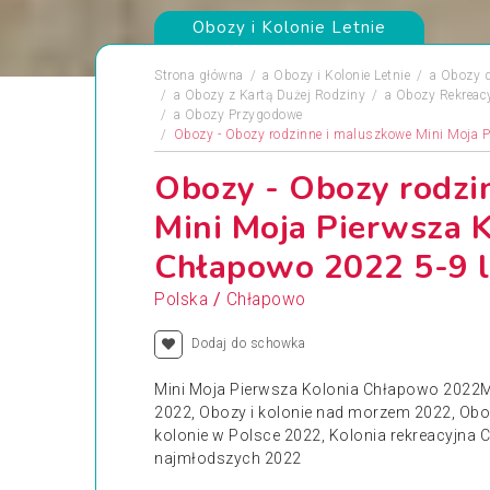
Obozy i Kolonie Letnie
Strona główna
a
Obozy i Kolonie Letnie
a
Obozy 
a
Obozy z Kartą Dużej Rodziny
a
Obozy Rekreac
a
Obozy Przygodowe
Obozy - Obozy rodzinne i maluszkowe Mini Moja P
Obozy - Obozy rodzi
Mini Moja Pierwsza K
Chłapowo 2022 5-9 l
/
Polska
Chłapowo
Dodaj do schowka
Mini Moja Pierwsza Kolonia Chłapowo 2022M
2022, Obozy i kolonie nad morzem 2022, Obo
kolonie w Polsce 2022, Kolonia rekreacyjna 
najmłodszych 2022