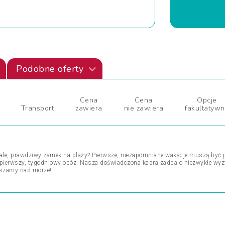
Podobne oferty
Cena
Cena
Opcje
Transport
zawiera
nie zawiera
fakultatyw
fale, prawdziwy zamek na plaży? Pierwsze, niezapomniane wakacje muszą być p
pierwszy, tygodniowy obóz. Nasza doświadczona kadra zadba o niezwykłe wyz
aszamy nad morze!