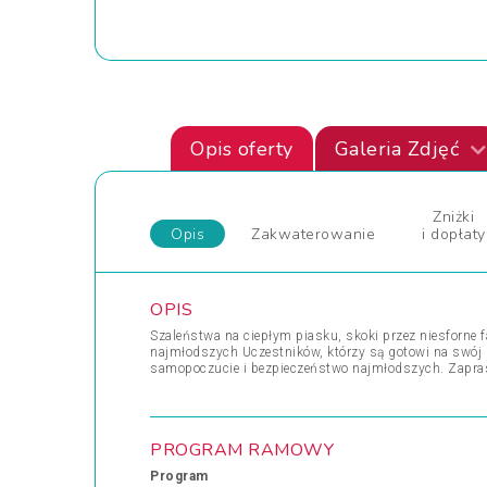
Opis oferty
Galeria Zdjęć
Zniżki
Opis
Zakwaterowanie
i dopłaty
OPIS
Szaleństwa na ciepłym piasku, skoki przez niesforne 
najmłodszych Uczestników, którzy są gotowi na swój 
samopoczucie i bezpieczeństwo najmłodszych. Zapr
PROGRAM RAMOWY
Program