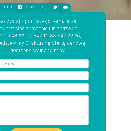
POLUB
PODZIEL SIĘ!
korzystaj z poniższego formularza,
by przesłać zapytanie lub zadzwoń
 12 648 99 77, 647 11 88, 647 22 66,
zedstawimy Ci aktualną ofertę cenową
i dostępne wolne terminy.