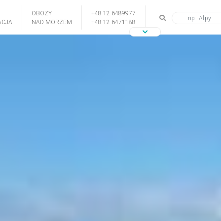
OBOZY
+48 12 6489977
CJA
NAD MORZEM
+48 12 6471188