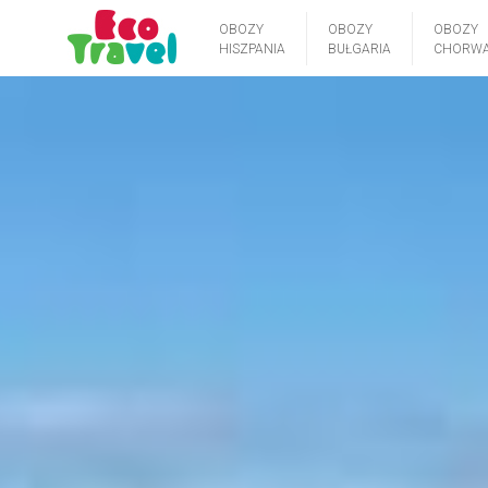
OBOZY
OBOZY
OBOZY
HISZPANIA
BUŁGARIA
CHORWA