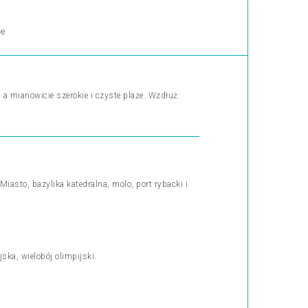
ne
 mianowicie szerokie i czyste plaże. Wzdłuż
asto, bazylika katedralna, molo, port rybacki i
ska, wielobój olimpijski.