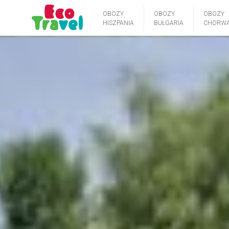
OBOZY
OBOZY
OBOZY
HISZPANIA
BUŁGARIA
CHORWA