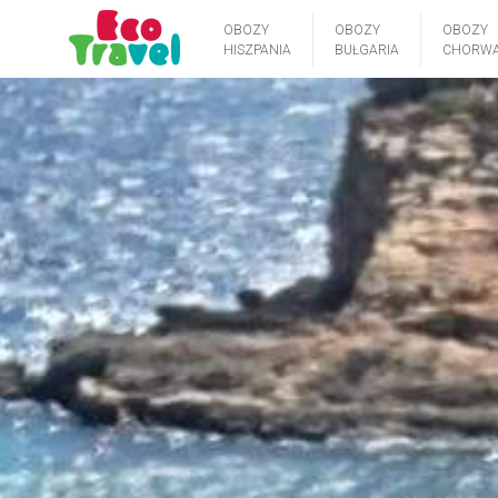
OBOZY
OBOZY
OBOZY
HISZPANIA
BUŁGARIA
CHORWA