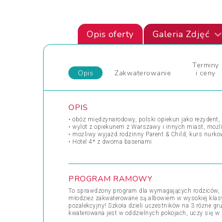
Opis oferty
Galeria Zdjęć
Terminy
Opis
Zakwaterowanie
i ceny
OPIS
• obóz międzynarodowy, polski opiekun jako rezydent, 
• wylot z opiekunem z Warszawy i innych miast, możl
• możliwy wyjazd rodzinny Parent & Child, kurs nurko
• Hotel 4* z dwoma basenami
PROGRAM RAMOWY
To sprawdzony program dla wymagających rodziców, k
młodzież zakwaterowane są albowiem w wysokiej klasy
pozalekcyjny! Szkoła dzieli uczestników na 3 różne gr
kwaterowana jest w oddzielnych pokojach, uczy się w 