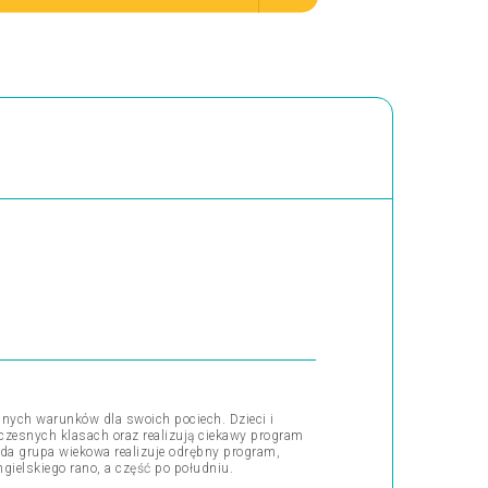
nych warunków dla swoich pociech. Dzieci i
czesnych klasach oraz realizują ciekawy program
ażda grupa wiekowa realizuje odrębny program,
gielskiego rano, a część po południu.