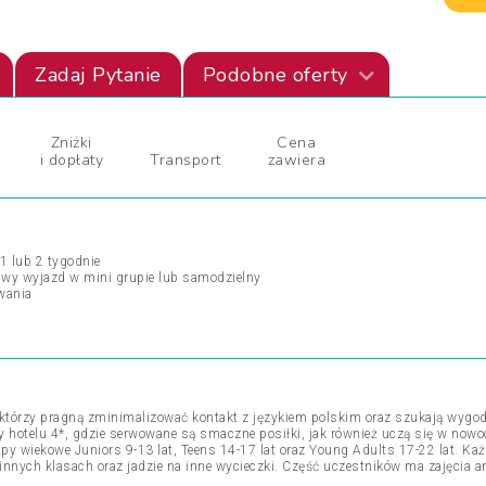
Zadaj Pytanie
Podobne oferty
Zniżki
Cena
i dopłaty
Transport
zawiera
1 lub 2 tygodnie
iwy wyjazd w mini grupie lub samodzielny
wania
tórzy pragną zminimalizować kontakt z językiem polskim oraz szukają wygod
 hotelu 4*, gdzie serwowane są smaczne posiłki, jak również uczą się w nowo
upy wiekowe Juniors 9-13 lat, Teens 14-17 lat oraz Young Adults 17-22 lat. K
innych klasach oraz jadzie na inne wycieczki. Część uczestników ma zajęcia an