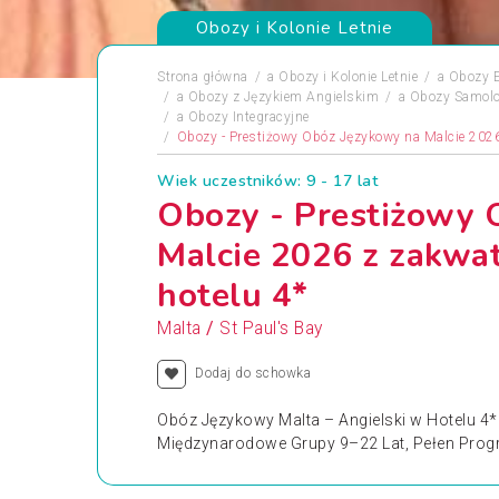
Obozy i Kolonie Letnie
Strona główna
a
Obozy i Kolonie Letnie
a
Obozy 
a
Obozy z Językiem Angielskim
a
Obozy Samol
a
Obozy Integracyjne
Obozy - Prestiżowy Obóz Językowy na Malcie 202
Wiek uczestników: 9 - 17 lat
Obozy - Prestiżowy 
Malcie 2026 z zakw
hotelu 4*
/
Malta
St Paul's Bay
Dodaj do schowka
Obóz Językowy Malta – Angielski w Hotelu 4* 
Międzynarodowe Grupy 9–22 Lat, Pełen Progr