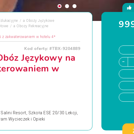
999
Edukacyjne
a
Obozy Językowe
otowe
a
Obozy Rekreacyjne
6 z zakwaterowaniem w hotelu 4*
Kod oferty: #TBX-9204889
Obóz Językowy na
aterowaniem w
Salini Resort, Szkoła ESE 20/30 Lekcji,
am Wycieczek i Opieki