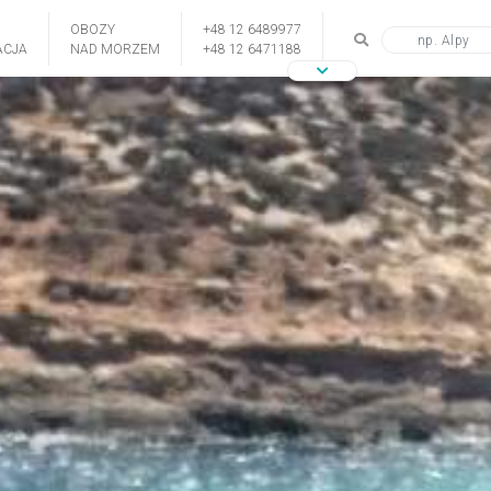
OBOZY
+48 12 6489977
CJA
NAD MORZEM
+48 12 6471188