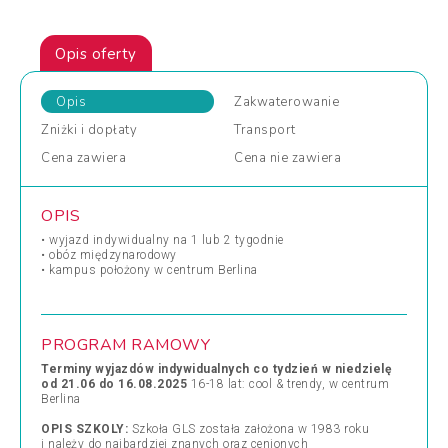
Opis oferty
Opis
Zakwaterowanie
Zniżki
i dopłaty
Transport
Cena
zawiera
Cena
nie zawiera
OPIS
• wyjazd indywidualny na 1 lub 2 tygodnie
• obóz międzynarodowy
• kampus położony w centrum Berlina
PROGRAM RAMOWY
Terminy wyjazdów indywidualnych co tydzień w niedzielę
od 21.06 do 16.08.2025
16-18 lat: cool & trendy, w centrum
Berlina
OPIS SZKOLY:
Szkoła GLS została założona w 1983 roku
i należy do najbardziej znanych oraz cenionych