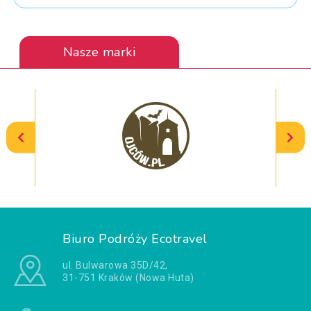
Nasze marki
Biuro Podróży Ecotravel
ul. Bulwarowa 35D/42,
31-751 Kraków (Nowa Huta)