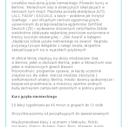
ośrodków nauczania języka niemieckiego. Prowadzi kursy w
Berlinie, Monachium oraz w atrakcyjnych lokalizacjach w
okolicach tych miast. Placówka posiada akredytacje ALTO,
LALC, FADAF i EAQUALS, a także – podobnie jak Instytut
Goethego – jest oficjalnym centrum egzaminacyjnym,
uprawnionym do przeprowadzania egzaminów Zertifikat
Deutsch (ZD) i wydawania stosownych certyfikatów.Szkoła
wielokrotnie zdobywała najbardziej prestiżowe wyróżnienie w
branży turystyki edukacyjnej – „Star Award” w kategorii
„Najlepsza szkoła języka niemieckiego na świecie”. Nagrodę
przyznają tysiące delegatów z całego świata, ekspertów
specjalizujących się w wyjazdach językowych.
W ofercie letniej znajdują się obozy młodzieżowe: dwa
w Berlinie, jeden w okolicach Berlina, jeden w Monachium oraz
jeden w malowniczych górach Bawarii.
Różnorodność programów sprawia, że każdy uczestnik
znajdzie coś dla siebie: starsza młodzież skorzysta z
wielkomiejskich atrakcji Berlina, młodsi docenią spokojniejsze i
bezpieczne przedmieścia, a miłośnicy sportów wodnych
będą zachwyceni campusem położonym w pobliżu jeziora.
Kurs języka niemieckiego
20 lekcji tygodniowo po 45 minut w grupach do 12 osób.
Wszystkie poziomy od początkujących do zaawansowanych
Międzynarodowe klasy z uczniami z Meksyku, Polski,
Hiszpanii, Francji, Bułgarii, Danii, Rosji, Norwegii, Anglii,