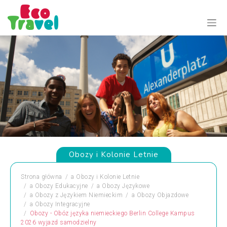
Obozy i Kolonie Letnie
Strona główna
a
Obozy i Kolonie Letnie
a
Obozy Edukacyjne
a
Obozy Językowe
a
Obozy z Językiem Niemieckim
a
Obozy Objazdowe
a
Obozy Integracyjne
Obozy - Obóz języka niemieckiego Berlin College Kampus
2026 wyjazd samodzielny