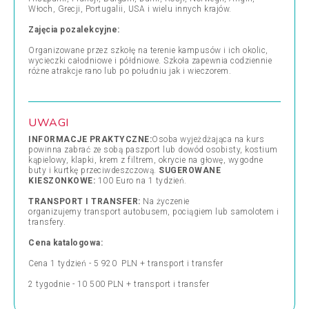
Włoch, Grecji, Portugalii, USA i wielu innych krajów.
Zajęcia pozalekcyjne:
Organizowane przez szkołę na terenie kampusów i ich okolic,
wycieczki całodniowe i półdniowe. Szkoła zapewnia codziennie
różne atrakcje rano lub po południu jak i wieczorem.
UWAGI
INFORMACJE PRAKTYCZNE:
Osoba wyjeżdżająca na kurs
powinna zabrać ze sobą paszport lub dowód osobisty, kostium
kąpielowy, klapki, krem z filtrem, okrycie na głowę, wygodne
buty i kurtkę przeciwdeszczową.
SUGEROWANE
KIESZONKOWE:
100 Euro na 1 tydzień.
TRANSPORT I TRANSFER:
Na życzenie
organizujemy transport autobusem, pociągiem lub samolotem i
transfery.
Cena katalogowa:
Cena 1 tydzień - 5 920 PLN + transport i transfer
2 tygodnie - 10 500 PLN + transport i transfer