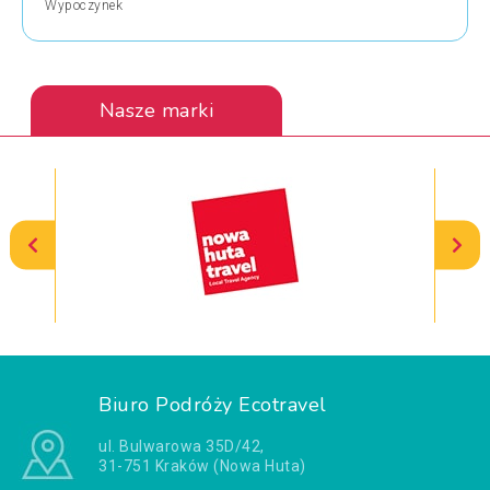
Wypoczynek
Nasze marki
Biuro Podróży Ecotravel
ul. Bulwarowa 35D/42,
31-751 Kraków (Nowa Huta)