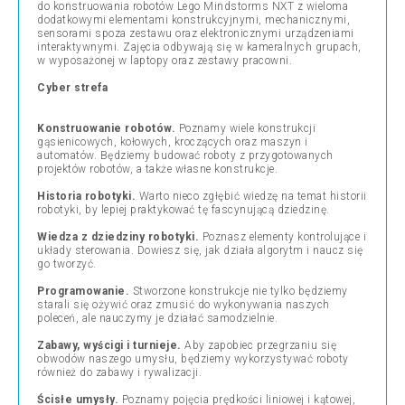
do konstruowania robotów Lego Mindstorms NXT z wieloma
dodatkowymi elementami konstrukcyjnymi, mechanicznymi,
sensorami spoza zestawu oraz elektronicznymi urządzeniami
interaktywnymi. Zajęcia odbywają się w kameralnych grupach,
w wyposażonej w laptopy oraz zestawy pracowni.
Cyber strefa
Konstruowanie robotów.
Poznamy wiele konstrukcji
gąsienicowych, kołowych, kroczących oraz maszyn i
automatów. Będziemy budować roboty z przygotowanych
projektów robotów, a także własne konstrukcje.
Historia robotyki.
Warto nieco zgłębić wiedzę na temat historii
robotyki, by lepiej praktykować tę fascynującą dziedzinę.
Wiedza z dziedziny robotyki.
Poznasz elementy kontrolujące i
układy sterowania. Dowiesz się, jak działa algorytm i naucz się
go tworzyć.
Programowanie.
Stworzone konstrukcje nie tylko będziemy
starali się ożywić oraz zmusić do wykonywania naszych
poleceń, ale nauczymy je działać samodzielnie.
Zabawy, wyścigi i turnieje.
Aby zapobiec przegrzaniu się
obwodów naszego umysłu, będziemy wykorzystywać roboty
również do zabawy i rywalizacji.
Ścisłe umysły.
Poznamy pojęcia prędkości liniowej i kątowej,