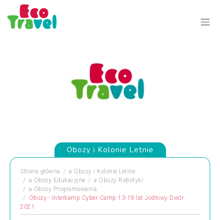
Obozy i Kolonie Letnie
Strona główna
a
Obozy i Kolonie Letnie
a
Obozy Edukacyjne
a
Obozy Robotyki
a
Obozy Programowania
Obozy - Interkamp Cyber Camp 13-19 lat Jodłowy Dwór
2021