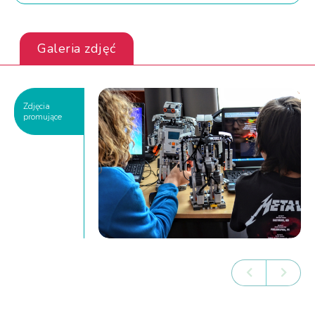
Galeria zdjęć
Zdjęcia
promujące