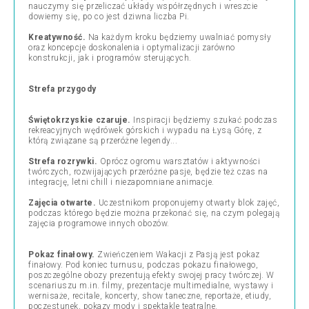
nauczymy się przeliczać układy współrzędnych i wreszcie
dowiemy się, po co jest dziwna liczba Pi.
Kreatywność.
Na każdym kroku będziemy uwalniać pomysły
oraz koncepcje doskonalenia i optymalizacji zarówno
konstrukcji, jak i programów sterujących.
Strefa przygody
Świętokrzyskie czaruje.
Inspiracji będziemy szukać podczas
rekreacyjnych wędrówek górskich i wypadu na Łysą Górę, z
którą związane są przeróżne legendy...
Strefa rozrywki.
Oprócz ogromu warsztatów i aktywności
twórczych, rozwijających przeróżne pasje, będzie też czas na
integrację, letni chill i niezapomniane animacje.
Zajęcia otwarte.
Uczestnikom proponujemy otwarty blok zajęć,
podczas którego będzie można przekonać się, na czym polegają
zajęcia programowe innych obozów.
Pokaz finałowy.
Zwieńczeniem Wakacji z Pasją jest pokaz
finałowy. Pod koniec turnusu, podczas pokazu finałowego,
poszczególne obozy prezentują efekty swojej pracy twórczej. W
scenariuszu m.in. filmy, prezentacje multimedialne, wystawy i
wernisaże, recitale, koncerty, show taneczne, reportaże, etiudy,
poczęstunek, pokazy mody i spektakle teatralne.