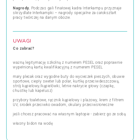
Nagrody.
Podczas gali finałowej kadra Interkampu przyznaje
skrzydlate Interkampki – nagrody specjalne za całokształt
pracy twórczej na danym obozie.
UWAGI
Co zabrać?
ważną legitymację szkolną z numerem PESEL oraz poprawnie
wypełnioną kartę kwalifikacyjną z numerem PESEL
mały plecak oraz wygodne buty do wycieczek pieszych, obuwie
sportowe, ciepły sweter lub polar, kurtkę przeciwdeszczową,
strój kąpielowy/kąpielówki, letnie nakrycie głowy (czapkę,
chustkę lub kapelusz)
przybory toaletowe, ręcznik kąpielowy i plażowy, krem z filtrem
UV, środek przeciwko owadom, okulary przeciwsłoneczne
jeśli chcesz pracować na własnym laptopie - zabierz go ze sobą
własny bidon na wodę