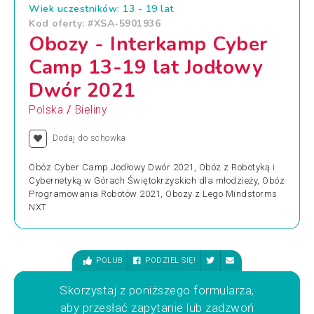
Wiek uczestników: 13 - 19 lat
Kod oferty: #XSA-5901936
Obozy - Interkamp Cyber
Camp 13-19 lat Jodłowy
Dwór 2021
/
Polska
Bieliny
Dodaj do schowka
Obóz Cyber Camp Jodłowy Dwór 2021, Obóz z Robotyką i
Cybernetyką w Górach Świętokrzyskich dla młodzieży, Obóz
Programowania Robotów 2021, Obozy z Lego Mindstorms
NXT
POLUB
PODZIEL SIĘ!
Skorzystaj z poniższego formularza,
aby przesłać zapytanie lub zadzwoń