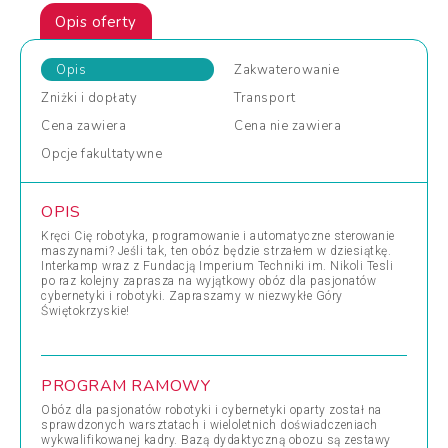
Opis oferty
Opis
Zakwaterowanie
Zniżki
i dopłaty
Transport
Cena
zawiera
Cena
nie zawiera
Opcje
fakultatywne
OPIS
Kręci Cię robotyka, programowanie i automatyczne sterowanie
maszynami? Jeśli tak, ten obóz będzie strzałem w dziesiątkę.
Interkamp wraz z Fundacją Imperium Techniki im. Nikoli Tesli
po raz kolejny zaprasza na wyjątkowy obóz dla pasjonatów
cybernetyki i robotyki. Zapraszamy w niezwykłe Góry
Świętokrzyskie!
PROGRAM RAMOWY
Obóz dla pasjonatów robotyki i cybernetyki oparty został na
sprawdzonych warsztatach i wieloletnich doświadczeniach
wykwalifikowanej kadry. Bazą dydaktyczną obozu są zestawy