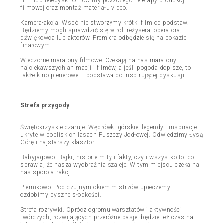
film lub teledysk. Omówimy poszczególne etapy produkcji
filmowej oraz montaż materiału video.
Kamera-akcja! Wspólnie stworzymy krótki film od podstaw.
Będziemy mogli sprawdzić się w roli reżysera, operatora,
dźwiękowca lub aktorów. Premiera odbędzie się na pokazie
finałowym.
Wieczorne maratony filmowe. Czekają na nas maratony
najciekawszych animacji i filmów, a jeśli pogoda dopisze, to
także kino plenerowe – podstawa do inspirującej dyskusji.
Strefa przygody
Świętokrzyskie czaruje. Wędrówki górskie, legendy i inspiracje
ukryte w pobliskich lasach Puszczy Jodłowej. Odwiedzimy Łysą
Górę i najstarszy klasztor.
Babyjagowo. Bajki, historie mity i fakty, czyli wszystko to, co
sprawia, że nasza wyobraźnia szaleje. W tym miejscu czeka na
nas sporo atrakcji.
Piernikowo. Pod czujnym okiem mistrzów upieczemy i
ozdobimy pyszne słodkości.
Strefa rozrywki. Oprócz ogromu warsztatów i aktywności
twórczych, rozwijających przeróżne pasje, będzie też czas na