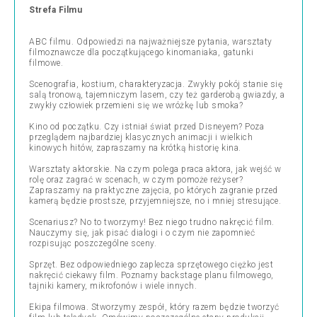
Strefa Filmu
ABC filmu. Odpowiedzi na najważniejsze pytania, warsztaty
filmoznawcze dla początkującego kinomaniaka, gatunki
filmowe.
Scenografia, kostium, charakteryzacja. Zwykły pokój stanie się
salą tronową, tajemniczym lasem, czy też garderobą gwiazdy, a
zwykły człowiek przemieni się we wróżkę lub smoka?
Kino od początku. Czy istniał świat przed Disneyem? Poza
przeglądem najbardziej klasycznych animacji i wielkich
kinowych hitów, zapraszamy na krótką historię kina.
Warsztaty aktorskie. Na czym polega praca aktora, jak wejść w
rolę oraz zagrać w scenach, w czym pomoże reżyser?
Zapraszamy na praktyczne zajęcia, po których zagranie przed
kamerą będzie prostsze, przyjemniejsze, no i mniej stresujące.
Scenariusz? No to tworzymy! Bez niego trudno nakręcić film.
Nauczymy się, jak pisać dialogi i o czym nie zapomnieć
rozpisując poszczególne sceny.
Sprzęt. Bez odpowiedniego zaplecza sprzętowego ciężko jest
nakręcić ciekawy film. Poznamy backstage planu filmowego,
tajniki kamery, mikrofonów i wiele innych.
Ekipa filmowa. Stworzymy zespół, który razem będzie tworzyć