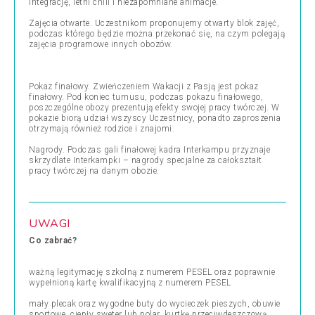
integrację, letni chill i niezapomniane animacje.
Zajęcia otwarte. Uczestnikom proponujemy otwarty blok zajęć,
podczas którego będzie można przekonać się, na czym polegają
zajęcia programowe innych obozów.
Pokaz finałowy. Zwieńczeniem Wakacji z Pasją jest pokaz
finałowy. Pod koniec turnusu, podczas pokazu finałowego,
poszczególne obozy prezentują efekty swojej pracy twórczej. W
pokazie biorą udział wszyscy Uczestnicy, ponadto zaproszenia
otrzymają również rodzice i znajomi.
Nagrody. Podczas gali finałowej kadra Interkampu przyznaje
skrzydlate Interkampki – nagrody specjalne za całokształt
pracy twórczej na danym obozie.
UWAGI
Co zabrać?
ważną legitymację szkolną z numerem PESEL oraz poprawnie
wypełnioną kartę kwalifikacyjną z numerem PESEL
mały plecak oraz wygodne buty do wycieczek pieszych, obuwie
sportowe, ciepły sweter lub polar, kurtkę przeciwdeszczową,