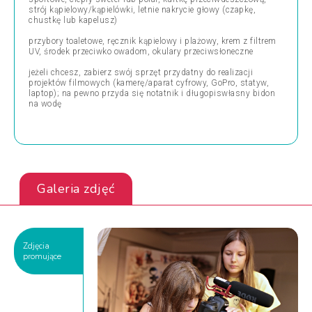
strój kąpielowy/kąpielówki, letnie nakrycie głowy (czapkę,
chustkę lub kapelusz)
przybory toaletowe, ręcznik kąpielowy i plażowy, krem z filtrem
UV, środek przeciwko owadom, okulary przeciwsłoneczne
jeżeli chcesz, zabierz swój sprzęt przydatny do realizacji
projektów filmowych (kamerę/aparat cyfrowy, GoPro, statyw,
laptop); na pewno przyda się notatnik i długopiswłasny bidon
na wodę
Galeria zdjęć
Zdjęcia
promujące