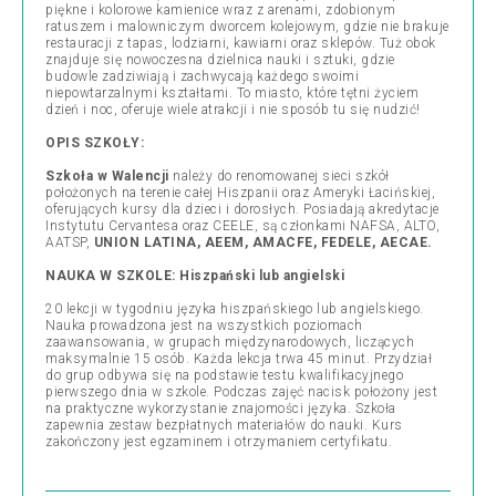
piękne i kolorowe kamienice wraz z arenami, zdobionym
ratuszem i malowniczym dworcem kolejowym, gdzie nie brakuje
restauracji z tapas, lodziarni, kawiarni oraz sklepów. Tuż obok
znajduje się nowoczesna dzielnica nauki i sztuki, gdzie
budowle zadziwiają i zachwycają każdego swoimi
niepowtarzalnymi kształtami. To miasto, które tętni życiem
dzień i noc, oferuje wiele atrakcji i nie sposób tu się nudzić!
OPIS SZKOŁY:
Szkoła w Walencji
należy do renomowanej sieci szkół
położonych na terenie całej Hiszpanii oraz Ameryki Łacińskiej,
oferujących kursy dla dzieci i dorosłych. Posiadają akredytacje
Instytutu Cervantesa oraz CEELE, są członkami NAFSA, ALTO,
AATSP,
UNION LATINA, AEEM, AMACFE, FEDELE, AECAE.
NAUKA W SZKOLE:
Hiszpa
ń
ski lub angielski
20 lekcji w tygodniu języka hiszpańskiego lub angielskiego.
Nauka prowadzona jest na wszystkich poziomach
zaawansowania, w grupach międzynarodowych, liczących
maksymalnie 15 osób. Każda lekcja trwa 45 minut. Przydział
do grup odbywa się na podstawie testu kwalifikacyjnego
pierwszego dnia w szkole. Podczas zajęć nacisk położony jest
na praktyczne wykorzystanie znajomości języka. Szkoła
zapewnia zestaw bezpłatnych materiałów do nauki. Kurs
zakończony jest egzaminem i otrzymaniem certyfikatu.