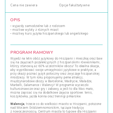
Cena
nie zawiera
Opcje
fakultatywne
OPIS
• wyjazdy samodzielne lub z rodzicem
• możliwe wyloty z różnych miast
• możliwy kurs języka hiszpańskiego lub angielskiego
PROGRAM RAMOWY
Wyjedź na letni obóz językowy do Hiszpanii i mieszkaj oraz baw
się na zajęciach pozalekcyjnych z hiszpańskimi rówieśnikami,
którzy stanowią aż 60% uczestników obozu! To idealna okazja,
aby wypróbować swoje umiejętności językowe w praktyce, a
przy okazji poznać język potoczny oraz zwyczaje hiszpańskiej
młodzieży. W tym roku proponujemy pełne atrakcji,
międzynarodowe obozy w Barcelonie, Madrycie, Maladze,
Marbelli, Salamance i Walencji! W programie wycieczki
kulturoznawcze oraz gry i zabawy, a jeśli to dla Was mało,
można zapisać się na dodatkowe zajęcia sportowe: tenis,
koszykówka, jazda konna oraz treningi piłkarskie.
Walencja
, trzecie co do wielkości miasto w Hiszpanii, położone
nad Morzem Śródziemnomorskim, łączące tradycję
z nowoczesnością. Centrum miasta to typowe dla Hiszpanii