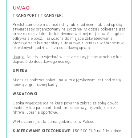
UWAGI
TRANSPORT I TRANSFER:
Przelot samolotem samodzielny lub z rodzicem lub pod opieką
stweardessy organizowany na życzenie. Młodzież odbierana jest
przez szkołę z lotniska lub dworca w danej miejscowości, gdzie
odbywa się obóz, i zawożona do miejsca zakwaterowania.
Możliwe są także transfery autokarowe z lotniska w Madrycie w
określonych godzinach za dodatkową opłatą.
Uwaga
: Należy przyjechać w niedzielę i wyjechać w sobotę lub
dopłacić do dodatkowego noclegu.
OPIEKA:
Młodzież podczas pobytu na kursie językowym jest pod stałą
opieką zagranicznej kadry.
WSKAZÓWKI:
Osoba wyjeżdżająca na kurs powinna zabrać ze sobą dowód
osobisty lub paszport, kostium kąpielowy, ręcznik, krem z
filtrem, ubrania sportowe.
W Hiszpanii jest ta sama godzina co w Polsce.
SUGEROWANE KIESZONKOWE:
150-200 EUR na 2 tygodnie