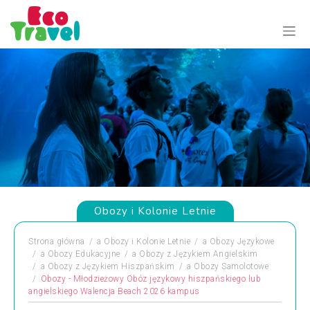
Obozy i Kolonie Letnie
Strona główna
a
Obozy i Kolonie Letnie
a
Obozy Językowe
a
Obozy Edukacyjne
a
Obozy z Językiem Angielskim
a
Obozy z Językiem Hiszpańskim
a
Obozy Samolotowe
Obozy - Młodzieżowy Obóz językowy hiszpańskiego lub
angielskiego Walencja Beach 2026 kampus