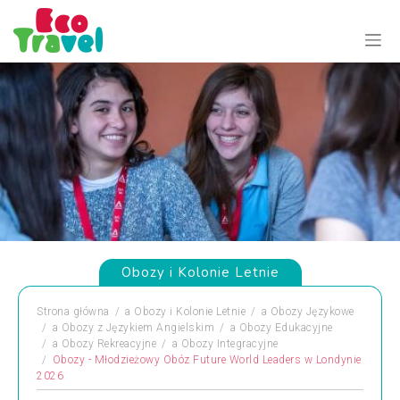
Obozy i Kolonie Letnie
Strona główna
a
Obozy i Kolonie Letnie
a
Obozy Językowe
a
Obozy z Językiem Angielskim
a
Obozy Edukacyjne
a
Obozy Rekreacyjne
a
Obozy Integracyjne
Obozy - Młodzieżowy Obóz Future World Leaders w Londynie
2026