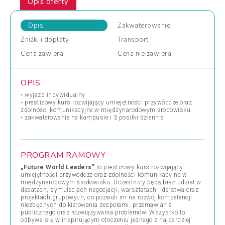
Opis oferty
Opis
Zakwaterowanie
Zniżki
i dopłaty
Transport
Cena
zawiera
Cena
nie zawiera
OPIS
• wyjazd indywidualny
• prestiżowy kurs rozwijający umiejętności przywódcze oraz
zdolności komunikacyjne w międzynarodowym środowisku.
• zakwaterowanie na kampusie i 3 posiłki dziennie
PROGRAM RAMOWY
„Future World Leaders”
to prestiżowy kurs rozwijający
umiejętności przywódcze oraz zdolności komunikacyjne w
międzynarodowym środowisku. Uczestnicy będą brać udział w
debatach, symulacjach negocjacji, warsztatach liderstwa oraz
projektach grupowych, co pozwoli im na rozwój kompetencji
niezbędnych do kierowania zespołami, przemawiania
publicznego oraz rozwiązywania problemów. Wszystko to
odbywa się w inspirującym otoczeniu jednego z najbardziej