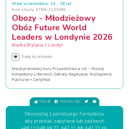
Wiek uczestników: 14 - 18 lat
Kod oferty: #TBX-1133685
Obozy - Młodzieżowy
Obóz Future World
Leaders w Londynie 2026
/
Wielka Brytania
Londyn
Dodaj do schowka
Międzynarodowy Kurs Przywództwa w UK – Rozwój
Kompetencji Liderskich, Debaty, Negocjacje, Wystąpienia
Publiczne + Certyfikat
POLUB
PODZIEL SIĘ!
Skorzystaj z poniższego formularza,
aby przesłać zapytanie lub zadzwoń
+48 12 648 99 77, 647 11 88, 647 22 66,