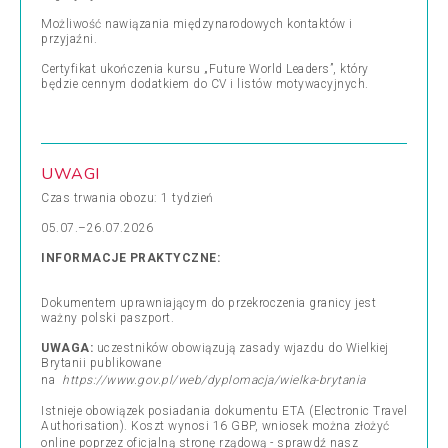
Możliwość nawiązania międzynarodowych kontaktów i
przyjaźni.
Certyfikat ukończenia kursu „Future World Leaders”, który
będzie cennym dodatkiem do CV i listów motywacyjnych.
UWAGI
Czas trwania obozu: 1 tydzień
05.07.–26.07.2026
INFORMACJE PRAKTYCZNE:
Dokumentem uprawniającym do przekroczenia granicy jest
ważny polski paszport.
UWAGA
:
uczestników obowiązują zasady wjazdu do Wielkiej
Brytanii publikowane
na
https://www.gov.pl/web/dyplomacja/wielka-brytania
Istnieje obowiązek posiadania dokumentu ETA (Electronic Travel
Authorisation). Koszt wynosi 16 GBP, wniosek można złożyć
online poprzez oficjalną stronę rządową -
sprawdź nasz