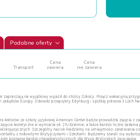
Podobne oferty
Cena
Cena
Transport
zawiera
nie zawiera
r zapraszają na wyjątkowy wyjazd do stolicy Szkocji. Połącz wakacyjną przyg
ch zakątków Europy. Odwiedź przepiękny Edynburg i spotkaj potwora z Loch Ne
 lektorów ze szkoły językowej American Center będzie prowadziła zajęcia z zakr
a zajęcia teoretyczne w wymiarze ok. 2h/dziennie, a także bardzo liczne zadan
elskojęzycznych. Szczególny nacisk kładziemy na umiejętności załatwiania c
ontaktu z rodowitymi Brytyjczykami i Szkotami. Będziemy starali się wykor
zom poznanie bardzo charakterystycznych dla Wysp Brytyjskich zwyczajów.