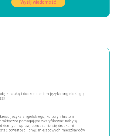
Wyślij wiadomość
odę z nauką i doskonaleniem języka angielskiego,
ss!
esu języka angielskiego, kultury i historii
ia praktyczne pomagające zweryfikować nabytą
odziennych spraw, poruszanie się środkami
zystać otwartośc i chęć miejscowych mieszkańców