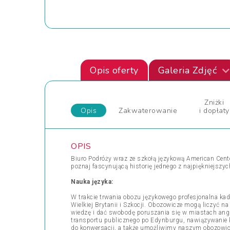
Opis oferty
Galeria Zdjęć
Zniżki
Opis
Zakwaterowanie
i dopłaty
OPIS
Biuro Podróży wraz ze szkołą językową American Cente
poznaj fascynującą historię jednego z najpiękniejszy
Nauka języka:
W trakcie trwania obozu językowego profesjonalna kadra
Wielkiej Brytanii i Szkocji. Obozowicze mogą liczyć n
wiedzę i dać swobodę poruszania się w miastach angi
transportu publicznego po Edynburgu, nawiązywanie k
do konwersacji, a także umożliwimy naszym obozowic