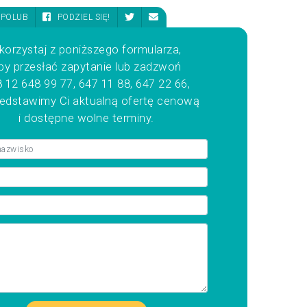
POLUB
PODZIEL SIĘ!
korzystaj z poniższego formularza,
by przesłać zapytanie lub zadzwoń
 12 648 99 77, 647 11 88, 647 22 66,
zedstawimy Ci aktualną ofertę cenową
i dostępne wolne terminy.