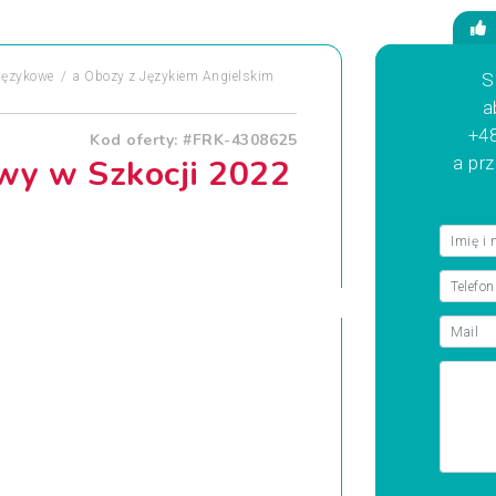
Językowe
a
Obozy z Językiem Angielskim
S
a
+48
Kod oferty: #FRK-4308625
wy w Szkocji 2022
a pr