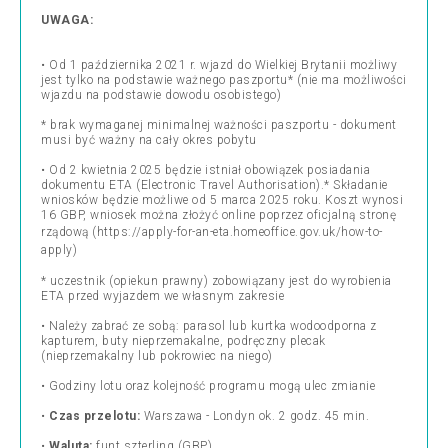
UWAGA:
•
Od 1 października 2021 r. wjazd do Wielkiej Brytanii możliwy
jest tylko na podstawie ważnego paszportu* (nie ma możliwości
wjazdu na podstawie dowodu osobistego)
* brak wymaganej minimalnej ważności paszportu - dokument
musi być ważny na cały okres pobytu
• Od 2 kwietnia 2025 będzie istniał obowiązek posiadania
dokumentu ETA (Electronic Travel Authorisation).* Składanie
wniosków będzie możliwe od 5 marca 2025 roku. Koszt wynosi
16 GBP, wniosek można złożyć online poprzez oficjalną stronę
rządową (
https://apply-for-an-eta.homeoffice.gov.uk/how-to-
apply
)
* uczestnik (opiekun prawny) zobowiązany jest do wyrobienia
ETA przed wyjazdem we własnym zakresie
•
Należy zabrać ze sobą: parasol lub kurtka wodoodporna z
kapturem, buty nieprzemakalne, podręczny plecak
(nieprzemakalny lub pokrowiec na niego)
•
Godziny lotu oraz kolejność programu mogą ulec zmianie
•
Czas przelotu:
Warszawa - Londyn ok. 2 godz. 45 min.
•
Waluta:
funt szterling (GBP)