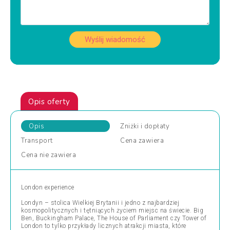
Wyślij wiadomość
Opis oferty
Opis
Zniżki
i dopłaty
Transport
Cena
zawiera
Cena
nie zawiera
London experience
Londyn – stolica Wielkiej Brytanii i jedno z najbardziej
kosmopolitycznych i tętniących życiem miejsc na świecie. Big
Ben, Buckingham Palace, The House of Parliament czy Tower of
London to tylko przykłady licznych atrakcji miasta, które