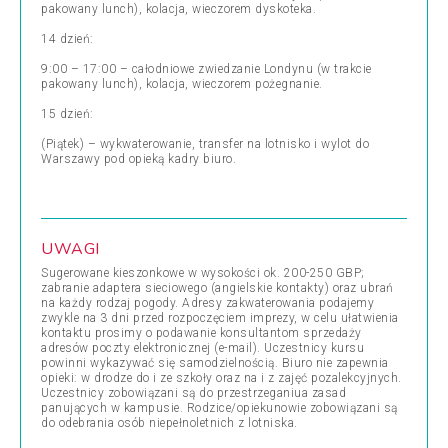
pakowany lunch), kolacja, wieczorem dyskoteka.
14 dzień:
9:00 – 17:00 – całodniowe zwiedzanie Londynu (w trakcie
pakowany lunch), kolacja, wieczorem pożegnanie.
15 dzień:
(Piątek) – wykwaterowanie, transfer na lotnisko i wylot do
Warszawy pod opieką kadry biuro.
UWAGI
Sugerowane kieszonkowe w wysokości ok. 200-250 GBP;
zabranie adaptera sieciowego (angielskie kontakty) oraz ubrań
na każdy rodzaj pogody. Adresy zakwaterowania podajemy
zwykle na 3 dni przed rozpoczęciem imprezy, w celu ułatwienia
kontaktu prosimy o podawanie konsultantom sprzedaży
adresów poczty elektronicznej (e-mail). Uczestnicy kursu
powinni wykazywać się samodzielnością. Biuro nie zapewnia
opieki: w drodze do i ze szkoły oraz na i z zajęć pozalekcyjnych.
Uczestnicy zobowiązani są do przestrzeganiua zasad
panujących w kampusie. Rodzice/opiekunowie zobowiązani są
do odebrania osób niepełnoletnich z lotniska.