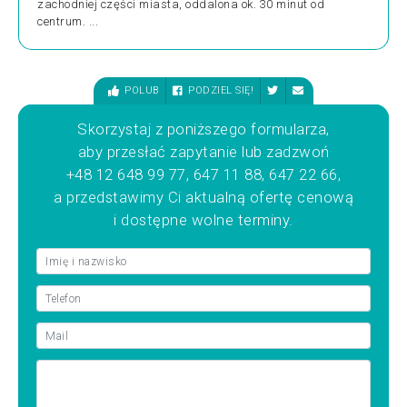
zachodniej części miasta, oddalona ok. 30 minut od
centrum. ...
POLUB
PODZIEL SIĘ!
Skorzystaj z poniższego formularza,
aby przesłać zapytanie lub zadzwoń
+48 12 648 99 77, 647 11 88, 647 22 66,
a przedstawimy Ci aktualną ofertę cenową
i dostępne wolne terminy.