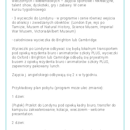
wieczornych i weekendowych – zajęcia sportowe i rekreacyjne,
talent show, dyskoteki, gry i zabawy. W cenie
kursu tygodniowego:
- 3 wycieczki do Londynu - w programie i cenie również wejścia
do atrakcji i zwiedzanych obiektów: (London Eye, rejs po
Tamizie, Musem of Natural History, Science Musem, Imperial
War Musem, Victoria&Albert Museum)
- całodniowa wycieczka do Brighton lub Cambridge.
Wycieczki po Londynie odbywać się będą lokalnym transportem
pod opieką rezydenta biuro i animatorów szkoły PLUS, wycieczki
do Oxford i Brighton lub Camridge odbędą się prywatnym
busem z opieką rezydenta biuro i animatorów szkoły PLUS,
zapewniony pakowany lunch.
Zajęcia j. angielskiego odbywają się 2 x w tygodniu.
Przykładowy plan pobytu (program może ulec zmianie):
1 dzień:
(Piątek) Przelot do Londynu pod opieką kadry biuro, transfer do
kampusu zakwaterowanie, kolacja, wieczorem - welcome
presentation.
2 dzień: