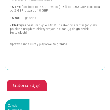
•
Ceny:
fast-food od 7 GBP, woda (1,5 l) od 0,60 GBP, coca-cola
od 2 GBP, pizza od 10 GBP
•
Czas:
-1 godzina
•
Elektryczność:
napięcie
240 V - niezbędny adapter (wtyczki
polskich urządzeń elektrycznych nie pasują do gniazdek
brytyjskich)
Sprawdź inne
Kursy językowe za granica
Galeria zdjęć
Zdjęcia
promujące