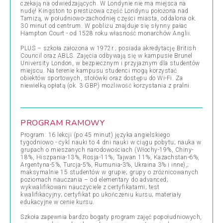
czekają na odwiedzających. W Londynie nie ma miejsca na
nudę! Kingston to prestiżowa część Londynu położona nad
Tamizą, w południowo-zachodniej części miasta, oddalona ok.
30 minut od centrum. W pobliżu znajduje się słynny pałac
Hampton Court - od 1528 roku własność monarchów Anglii.
PLUS – szkoła założona w 1972r.; posiada akredytację British
Council oraz ABLS. Zajęcia odbywają się w kampusie Brunel
University London, w bezpiecznym i przyjaznym dla studentów
miejscu. Na terenie kampusu studenci mogą korzystać
obiektów sportowych, stołówki oraz dostępu do Wi-Fi. Za
niewielką opłatą (ok. 3 GBP) możliwość korzystania z pralni.
PROGRAM RAMOWY
Program: 16 lekcji (po 45 minut) języka angielskiego
tygodniowo - cykl nauki to 4 dni nauki w ciągu pobytu; nauka w
grupach o mieszanych narodowościach (Włochy-19%, Chiny-
18%, Hiszpania-13%, Rosja-11%, Tajwan 11%, Kazachstan-6%,
Argentyna-5%, Turcja-5%, Rumunia-3%, Ukraina 3% i inne),;
maksymalnie 15 studentów w grupie; grupy o zróżnicowanych
poziomach nauczania – od elementary do advanced;
wykwalifikowani nauczyciele z certyfikatami; test
kwalifikacyjny; certyfikat po ukończeniu kursu; materiały
edukacyjne w cenie kursu.
Szkoła zapewnia bardzo bogaty program zajęć popołudniowych,