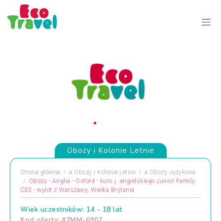
Obozy i Kolonie Letnie
Strona główna
a
Obozy i Kolonie Letnie
a
Obozy Językowe
Obozy - Anglia - Oxford - kurs j. angielskiego Junior Family
CES - wylot z Warszawy, Wielka Brytania
Wiek uczestników: 14 - 18 lat
Kod oferty: #7MM-6907