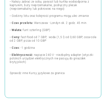
•
Należy zabrać ze sobą: parasol lub kurtka wodoodporna z
kapturem, buty nieprzemakalne, podręczny plecak
(nieprzemakalny lub pokrowiec na niego)
•
Godziny lotu oraz kolejność programu mogą ulec zmianie
•
Czas przelotu:
Warszawa - Londyn ok. 2 godz. 45 min.
•
Waluta:
funt szterling (GBP)
•
Ceny:
fast-food od 7 GBP, woda (1,5 l) od 0,60 GBP, coca-cola
od 2 GBP, pizza od 10 GBP
•
Czas:
-1 godzina
•
Elektryczność:
napięcie
240 V - niezbędny adapter (wtyczki
polskich urządzeń elektrycznych nie pasują do gniazdek
brytyjskich)
Sprawdź inne
Kursy językowe za granica