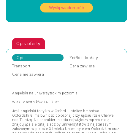
Wyślij wiadomość
Opis oferty
Opis
Zniżki
i dopłaty
Transport
Cena
zawiera
Cena
nie zawiera
Angielski na uniwersyteckim poziomie
Wiek uczestników 14-17 lat
Jeśli angielski to tylko w Oxford – stolicy hrabstwa
Oxfordshire, malowniczo położonej przy ujściu rzeki Cherwell
nad Tamizą. Na charakter miasta największy wpływ mają
znajdujące się tutaj siedziby uniwersytetów z najstarszym
założonym w połowie XII wieku Uniwersytetem Oxfordzkim oraz