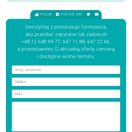
POLUB
PODZIEL SIĘ!
Skorzystaj z poniższego formularza,
aby przesłać zapytanie lub zadzwoń
+48 12 648 99 77, 647 11 88, 647 22 66,
a przedstawimy Ci aktualną ofertę cenową
i dostępne wolne terminy.