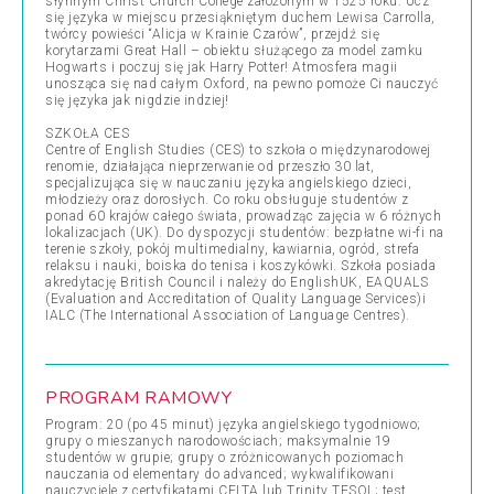
słynnym Christ Church College założonym w 1525 roku. Ucz
się języka w miejscu przesiąkniętym duchem Lewisa Carrolla,
twórcy powieści “Alicja w Krainie Czarów”, przejdź się
korytarzami Great Hall – obiektu służącego za model zamku
Hogwarts i poczuj się jak Harry Potter! Atmosfera magii
unosząca się nad całym Oxford, na pewno pomoże Ci nauczyć
się języka jak nigdzie indziej!
SZKOŁA CES
Centre of English Studies (CES) to szkoła o międzynarodowej
renomie, działająca nieprzerwanie od przeszło 30 lat,
specjalizująca się w nauczaniu języka angielskiego dzieci,
młodzieży oraz dorosłych. Co roku obsługuje studentów z
ponad 60 krajów całego świata, prowadząc zajęcia w 6 różnych
lokalizacjach (UK). Do dyspozycji studentów: bezpłatne wi-fi na
terenie szkoły, pokój multimedialny, kawiarnia, ogród, strefa
relaksu i nauki, boiska do tenisa i koszykówki. Szkoła posiada
akredytację British Council i należy do EnglishUK, EAQUALS
(Evaluation and Accreditation of Quality Language Services)i
IALC (The International Association of Language Centres).
PROGRAM RAMOWY
Program: 20 (po 45 minut) języka angielskiego tygodniowo;
grupy o mieszanych narodowościach; maksymalnie 19
studentów w grupie; grupy o zróżnicowanych poziomach
nauczania od elementary do advanced; wykwalifikowani
nauczyciele z certyfikatami CELTA lub Trinity TESOL; test