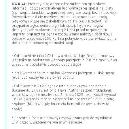
UWAGA:
Prosimy o zgłaszanie konsultantom sprzedaży
informacji dotyczących alergii lub wymaganej specjalnej diety
(np: wegetariańskiej, wegańskiej, bezglutenowej, bezlaktozowej).
Potwierdzenie diety możliwe jest po uzgodnieniu ze szkołą
językową i wiąże się z dodatkową opłatą (600 zł/pobyt). W
przypadku zgłoszenia alergii lub specjalnych wymogów
dietetycznych w okresie poniżej 21 dni przed rozpoczęciem
imprezy, organizator będzie zobowiązany naliczyć dodatkową
opłatę w wysokości 250 PLN na pokrycie kosztów związanych z
dokonaniem stosownych modyfikacji.
•
Od 1 października 2021 r. wjazd do Wielkiej Brytanii możliwy
jest tylko na podstawie ważnego paszportu* (nie ma możliwości
wjazdu na podstawie dowodu osobistego)
* brak wymaganej minimalnej ważności paszportu - dokument
musi być ważny na cały okres pobytu
• Od 2 kwietnia 2025 będzie istniał obowiązek posiadania
dokumentu ETA (Electronic Travel Authorisation).* Składanie
wniosków będzie możliwe od 5 marca 2025 roku. Koszt wynosi
16 GBP, wniosek można złożyć online poprzez oficjalną stronę
rządową (
https://apply-for-an-eta.homeoffice.gov.uk/how-to-
apply
)
* uczestnik (opiekun prawny) zobowiązany jest do wyrobienia
ETA przed wyjazdem we własnym zakresie