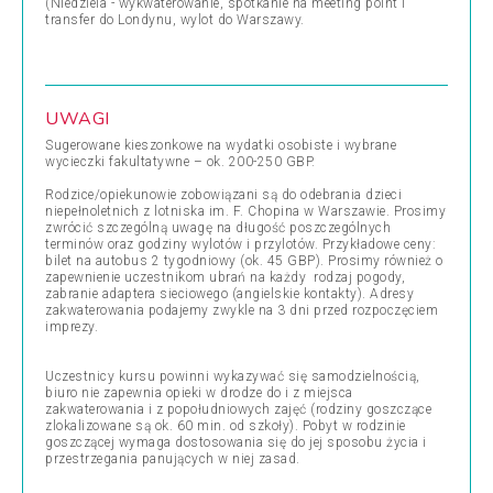
(Niedziela - wykwaterowanie, spotkanie na meeting point i
transfer do Londynu, wylot do Warszawy.
UWAGI
Sugerowane kieszonkowe na wydatki osobiste i wybrane
wycieczki fakultatywne – ok. 200-250 GBP.
Rodzice/opiekunowie zobowiązani są do odebrania dzieci
niepełnoletnich z lotniska im. F. Chopina w Warszawie. Prosimy
zwrócić szczególną uwagę na długość poszczególnych
terminów oraz godziny wylotów i przylotów. Przykładowe ceny:
bilet na autobus 2 tygodniowy (ok. 45 GBP). Prosimy również o
zapewnienie uczestnikom ubrań na każdy rodzaj pogody,
zabranie adaptera sieciowego (angielskie kontakty). Adresy
zakwaterowania podajemy zwykle na 3 dni przed rozpoczęciem
imprezy.
Uczestnicy kursu powinni wykazywać się samodzielnością,
biuro nie zapewnia opieki w drodze do i z miejsca
zakwaterowania i z popołudniowych zajęć (rodziny goszczące
zlokalizowane są ok. 60 min. od szkoły). Pobyt w rodzinie
goszczącej wymaga dostosowania się do jej sposobu życia i
przestrzegania panujących w niej zasad.