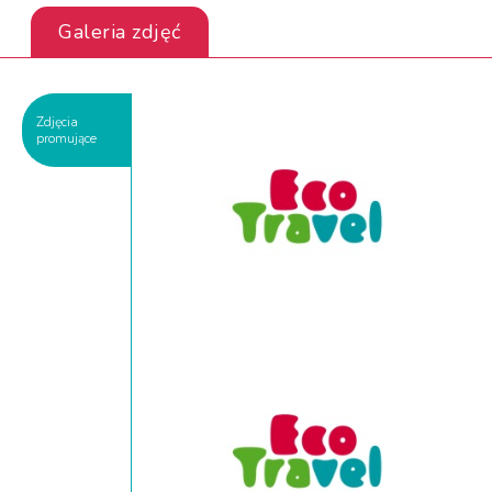
Galeria zdjęć
Zdjęcia
promujące