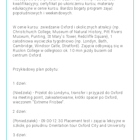
kwalifikacyjny; certyfikat po ukończeniu kursu; materiały
edukacyjne w cenie kursu. Bardzo bogaty program zajęć
popołudniowych i weekendowych.
W cenie kursu: zwiedzanie Oxford i okolicznych atrakcji (np.
Christchurch College, Museum of Natural History, Pitt Rivers
Museum, Punting, St Mary's Tower, Redcliffe Square), 1
całodniowa wycieczka tygodniowo (np. Londyn, Bath,
Cambridge, Windsor Catle, Stratford). Zajęcia odbywają się w
Ruskin College w odległości ok. 10 min jazdy busem od
centrum Oxford.
Przykładowy plan pobytu:
1 dzień:
(Niedziela) - Przelot do Londynu, transfer i przyjazd do Oxford
na meeting point, zakwaterowanie, krótki spacer po Oxford,
wieczorem "Extreme Frisbee".
2 dzień:
(Poniedziałek) - 09:00-12:30 Placement test i zajęcia lekcyjne w
szkole, po południu Orientation tour Oxford City and University.
3 dzień: