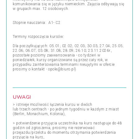
komunikowania się w języku niemieckim. Zajęcia odbywają się
w grupach max. 12 osobowych.
Stopnie nauczania: A1- C2
Terminy rozpoczęcia kursów:
Dla początkujących: 05.01; 02.02; 02.03; 30.03; 27.04; 25.05;
22.06; 06.07; 03.08; 31.08; 28.09; 26.10; 23.11.2026r.,
pozostałe poziomy zaawansowania - co tydzień w
poniedziałek; kursy organizowane są przez cały rok, w
przypadku zaintersowania terminami nieujętymi w ofercie
prosimy o kontakt - opole@biuro.pl)
UWAGI
> istnieje możliwość łączenia kursu w dwóch
lub trzech centrach - po jednym tygodniu w każdym z miast
(Berlin, Monachium, Kolonia),
> potwierdzenie przyjęcia uczestnika na kurs następuje do 48
godzin od zgłoszenia, prosimy nie rezerwować
przejazdu/przelotu do momentu otrzymania potwierdzenia
przyjęcia na kurs,