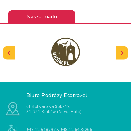
Nasze marki
Biuro Podróży Ecotravel
ul. Bulwarowa 35D/42,
31-751 Kraków (Nowa Huta)
+48 12 6489977, +48 12 6472266