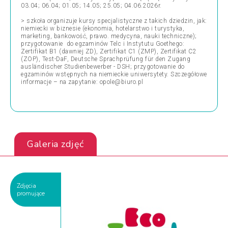
03.04; 06.04; 01.05; 14.05; 25.05; 04.06.2026r.
> szkoła organizuje kursy specjalistyczne z takich dziedzin, jak:
niemiecki w biznesie (ekonomia, hotelarstwo i turystyka,
marketing, bankowość, prawo. medycyna, nauki techniczne);
przygotowanie do egzaminów Telc i Instytutu Goethego:
Zertifikat B1 (dawniej ZD), Zertifikat C1 (ZMP), Zertifikat C2
(ZOP), Test-DaF, Deutsche Sprachprüfung für den Zugang
ausländischer Studienbewerber - DSH; przygotowanie do
egzaminów wstępnych na niemieckie uniwersytety. Szczegółowe
informacje – na zapytanie: opole@biuro.pl
Galeria zdjęć
Zdjęcia
promujące