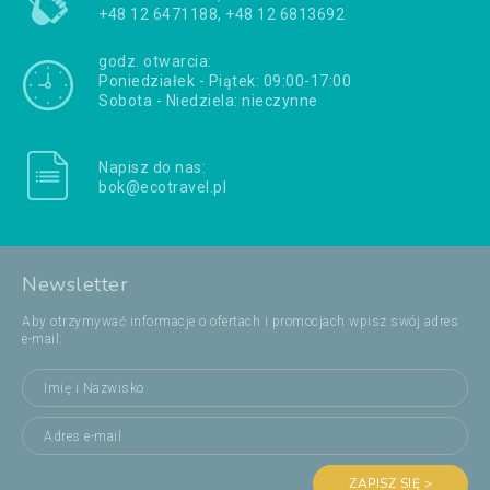
+48 12 6471188, +48 12 6813692
godz. otwarcia:
Poniedziałek - Piątek: 09:00-17:00
Sobota - Niedziela: nieczynne
Napisz do nas:
bok@ecotravel.pl
Newsletter
Aby otrzymywać informacje o ofertach i promocjach wpisz swój adres
e-mail:
ZAPISZ SIĘ >