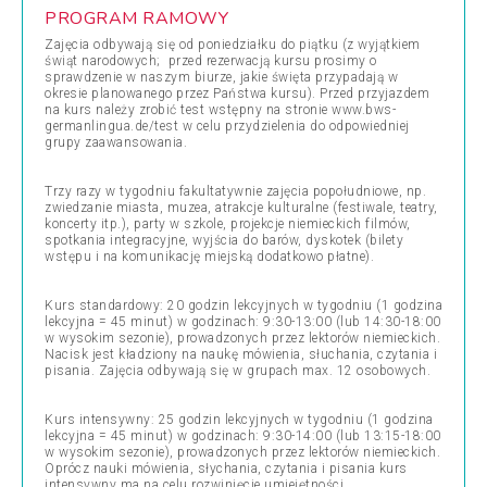
PROGRAM RAMOWY
Zajęcia odbywają się od poniedziałku do piątku (z wyjątkiem
świąt narodowych; przed rezerwacją kursu prosimy o
sprawdzenie w naszym biurze, jakie święta przypadają w
okresie planowanego przez Państwa kursu). Przed przyjazdem
na kurs należy zrobić test wstępny na stronie www.bws-
germanlingua.de/test w celu przydzielenia do odpowiedniej
grupy zaawansowania.
Trzy razy w tygodniu fakultatywnie zajęcia popołudniowe, np.
zwiedzanie miasta, muzea, atrakcje kulturalne (festiwale, teatry,
koncerty itp.), party w szkole, projekcje niemieckich filmów,
spotkania integracyjne, wyjścia do barów, dyskotek (bilety
wstępu i na komunikację miejską dodatkowo płatne).
Kurs standardowy: 20 godzin lekcyjnych w tygodniu (1 godzina
lekcyjna = 45 minut) w godzinach: 9:30-13:00 (lub 14:30-18:00
w wysokim sezonie), prowadzonych przez lektorów niemieckich.
Nacisk jest kładziony na naukę mówienia, słuchania, czytania i
pisania. Zajęcia odbywają się w grupach max. 12 osobowych.
Kurs intensywny: 25 godzin lekcyjnych w tygodniu (1 godzina
lekcyjna = 45 minut) w godzinach: 9:30-14:00 (lub 13:15-18:00
w wysokim sezonie), prowadzonych przez lektorów niemieckich.
Oprócz nauki mówienia, słychania, czytania i pisania kurs
intensywny ma na celu rozwinięcie umiejętności