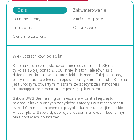
Opis
Zakwaterowanie
Terminy
i ceny
Zniżki
i dopłaty
Transport
Cena
zawiera
Cena
nie zawiera
Wiek uczestników: od 16 lat
Kolonia - jedno z najstarszych niemieckich miast. Słynie nie
tylko ze swojej ponad 2.000 letniej historii, ale również z
dziedzictwa kulturowego i architektonicznego. Tutejsze kluby,
puby i restauracje tworzą niepowtarzalny klimat miasta. Kolonia
jest uroczym, otwartym miastem, ze specyficzną atmosferą,
sprawiająca, że można tu się poczuć, jak w domu.
Szkoła BWS Germanlingua mieści się w centralnej części
miasta, blisko słynnych zabytków: Katedry i wiszącego mostu,
tylko 10 minut spacerem od przystanku komunikacji miejskiej
Friesenplatz. Szkoła dysponuje 5 klasami, aneksem kuchennym
oraz dostępem do Internetu.