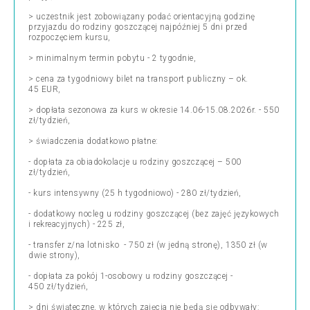
> uczestnik jest zobowiązany podać orientacyjną godzinę
przyjazdu do rodziny goszczącej najpóźniej 5 dni przed
rozpoczęciem kursu,
> minimalnym termin pobytu - 2 tygodnie,
> cena za tygodniowy bilet na transport publiczny – ok.
45 EUR,
> dopłata sezonowa za kurs w okresie 14.06-15.08.2026r. - 550
zł/tydzień,
> świadczenia dodatkowo płatne:
- dopłata za obiadokolacje u rodziny goszczącej – 500
zł/tydzień,
- kurs intensywny (25 h tygodniowo) - 280 zł/tydzień,
- dodatkowy nocleg u rodziny goszczącej (bez zajęć językowych
i rekreacyjnych) - 225 zł,
- transfer z/na lotnisko - 750 zł (w jedną stronę), 1350 zł (w
dwie strony),
- dopłata za pokój 1-osobowy u rodziny goszczącej -
450 zł/tydzień,
> dni świąteczne, w których zajęcia nie będą się odbywały: