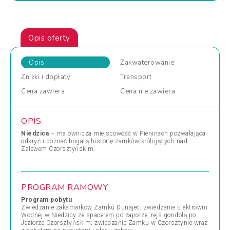
Opis oferty
Opis
Zakwaterowanie
Zniżki
i dopłaty
Transport
Cena
zawiera
Cena
nie zawiera
OPIS
Niedzica
– malownicza miejscowość w Pieninach pozwalająca
odkryć i poznać bogatą historię zamków królujących nad
Zalewem Czorsztyńskim.
PROGRAM RAMOWY
Program pobytu
Zwiedzanie zakamarków Zamku Dunajec; zwiedzanie Elektrowni
Wodnej w Niedzicy ze spacerem po zaporze; rejs gondolą po
Jeziorze Czorsztyńskim; zwiedzanie Zamku w Czorsztynie wraz