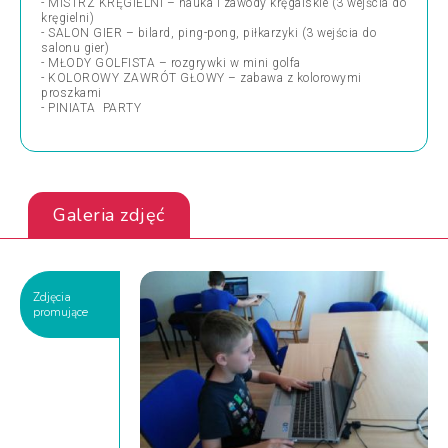
- MISTRZ KRĘGIELNI – nauka i zawody kręgalskie (3 wejścia do
kręgielni)
- SALON GIER – bilard, ping-pong, piłkarzyki (3 wejścia do
salonu gier)
- MŁODY GOLFISTA – rozgrywki w mini golfa
- KOLOROWY ZAWRÓT GŁOWY – zabawa z kolorowymi
proszkami
- PINIATA PARTY
Galeria zdjęć
Zdjęcia
promujące