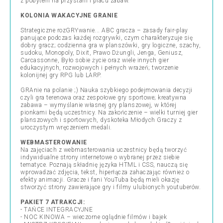
z pobytem na przystani i placu zabaw.
KOLONIA WAKACYJNE GRANIE
Strategiczne rozGRYwanie... ABC gracza – zasady fair-play
panujące podczas każdej rozgrywki, czym charakteryzuje się
dobry gracz; codzienna gra w planszówki, gry logiczne, szachy,
sudoku, Monopoly, Dixit, Prawo Dżungli, Jenga, Geniusz,
Carcassonne, Było sobie życie oraz wiele innych gier
edukacyjnych, rozwojowych i pełnych wrażeń; tworzenie
kolonijnej gry RPG lub LARP.
GRAnie na polanie ;) Nauka szybkiego podejmowania decyzji
czyli gra terenowa oraz zespołowe gry sportowe; kreatywna
zabawa – wymyślanie własnej gry planszowej, w której
pionkami będą uczestnicy. Na zakończenie – wielki turniej gier
planszowych i sportowych, dyskoteka Młodych Graczy z
uroczystym wręczeniem medali.
WEBMASTEROWANIE
Na zajęciach z webmasterowania uczestnicy będą tworzyć
indywidualne strony internetowe o wybranej przez siebie
tematyce. Poznają składnię języka HTML i CSS, nauczą się
wprowadzać zdjęcia, tekst, hiperłącza zahaczając również o
efekty animacji. Gracze i fani YouTuba będą mieli okazję
stworzyć strony zawierające gry i filmy ulubionych youtuberów.
PAKIET 7 ATRAKCJI:
- TAŃCE INTEGRACYJNE
- NOC KINOWA – wieczorne oglądnie filmów i bajek