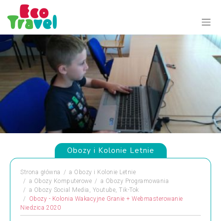
Obozy i Kolonie Letnie
Strona główna
a
Obozy i Kolonie Letnie
a
Obozy Komputerowe
a
Obozy Programowania
a
Obozy Social Media, Youtube, Tik-Tok
Obozy - Kolonia Wakacyjne Granie + Webmasterowanie
Niedzica 2020