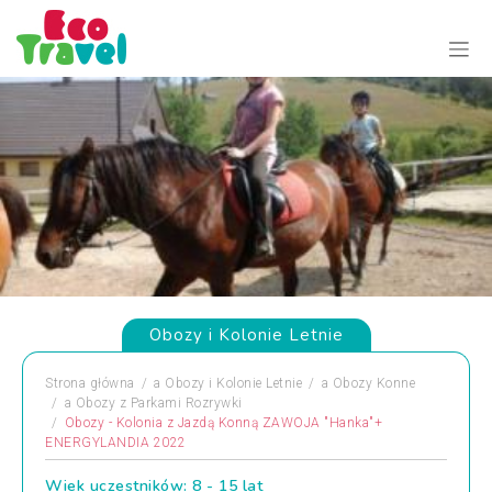
Obozy i Kolonie Letnie
Strona główna
a
Obozy i Kolonie Letnie
a
Obozy Konne
a
Obozy z Parkami Rozrywki
Obozy - Kolonia z Jazdą Konną ZAWOJA "Hanka"+
ENERGYLANDIA 2022
Wiek uczestników: 8 - 15 lat