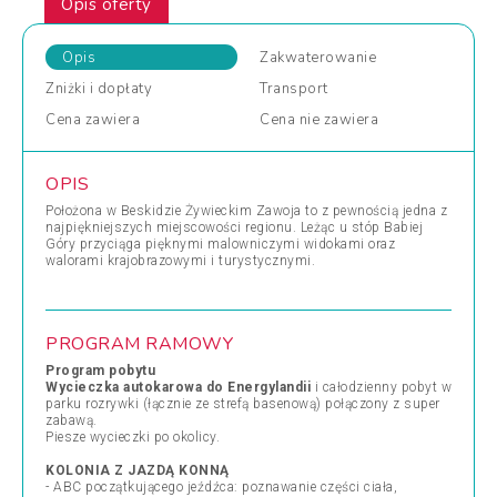
Opis oferty
Opis
Zakwaterowanie
Zniżki
i dopłaty
Transport
Cena
zawiera
Cena
nie zawiera
OPIS
Położona w Beskidzie Żywieckim Zawoja to z pewnością jedna z
najpiękniejszych miejscowości regionu. Leżąc u stóp Babiej
Góry przyciąga pięknymi malowniczymi widokami oraz
walorami krajobrazowymi i turystycznymi.
PROGRAM RAMOWY
Program pobytu
Wycieczka autokarowa do Energylandii
i całodzienny pobyt w
parku rozrywki (łącznie ze strefą basenową) połączony z super
zabawą.
Piesze wycieczki po okolicy.
KOLONIA Z JAZDĄ KONNĄ
- ABC początkującego jeźdźca: poznawanie części ciała,