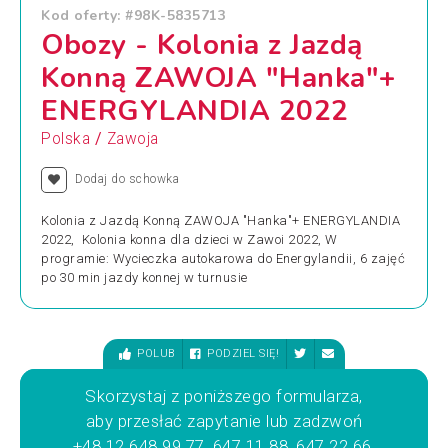
Kod oferty: #98K-5835713
Obozy - Kolonia z Jazdą
Konną ZAWOJA "Hanka"+
ENERGYLANDIA 2022
/
Polska
Zawoja
Dodaj do schowka
Kolonia z Jazdą Konną ZAWOJA "Hanka"+ ENERGYLANDIA
2022, Kolonia konna dla dzieci w Zawoi 2022, W
programie: Wycieczka autokarowa do Energylandii, 6 zajęć
po 30 min jazdy konnej w turnusie
POLUB
PODZIEL SIĘ!
Skorzystaj z poniższego formularza,
aby przesłać zapytanie lub zadzwoń
+48 12 648 99 77, 647 11 88, 647 22 66,