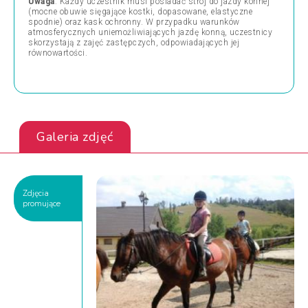
Uwaga
: Każdy uczestnik musi posiadać strój do jazdy konnej
(mocne obuwie sięgające kostki, dopasowane, elastyczne
spodnie) oraz kask ochronny. W przypadku warunków
atmosferycznych uniemożliwiających jazdę konną, uczestnicy
skorzystają z zajęć zastępczych, odpowiadających jej
równowartości.
Galeria zdjęć
Zdjęcia
promujące