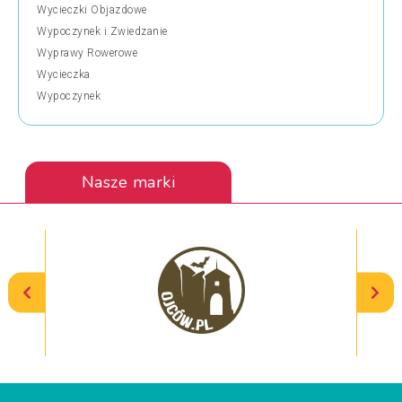
Wycieczki Objazdowe
Wypoczynek i Zwiedzanie
Wyprawy Rowerowe
Wycieczka
Wypoczynek
Nasze marki