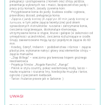
pielęgnacji i postępowania z koniem oraz stroju jeźdźca;
prezentacja wybranych ras i maści; bezpieczeństwo jazdy i
pracy przy koniach; zasady żywienia koni.
- Przygotowanie konia do jazdy: budowa siodła i ogłowia,
prawidłowy dosiad, pielęgnacja konia.
-
Zajęcia z jazdy konnej (6 zajęć po 30 min jazdy konnej w
turnusie
, w tym jedne zajęcia teoretyczne) pod okiem
sprawdzonych instruktorów: ruszanie i zatrzymanie konia,
ćwiczenia rozgrzewające, doskonalące równowagę,
utrzymywanie konia w stępie, kłusie i galopie (w zależności od
umiejętności uczestników), ćwiczenia rozluźniające w siodle.
Grupy zaawansowane mogą łączyć pojedyncze zajęcia do 60
min.
- Kowboj, Szeryf, Indianin – podobieństwa i różnice – zajęcia
plastyczne; wykonanie nakryć głowy oraz elementów stroju –
zajęcia manualne.
- „Złap Billego” – wieczorna gra terenowa tropem groźnego
rewolwerowca.
- Projekcja filmów: „Rogate Rancho”, „Rango”.
- Piknik w stylu country, pokaz westernowej mody, lasso –
nauka wiązania i rzucania liny; kowbojska muzyka i tańce;
ognisko z pieczeniem kiełbasek.
- Tańce i hulańce prawie jak w Saloonie :)
UWAGI