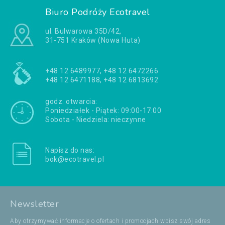
Biuro Podróży Ecotravel
ul. Bulwarowa 35D/42,
31-751 Kraków (Nowa Huta)
+48 12 6489977, +48 12 6472266
+48 12 6471188, +48 12 6813692
godz. otwarcia:
Poniedziałek - Piątek: 09:00-17:00
Sobota - Niedziela: nieczynne
Napisz do nas:
bok@ecotravel.pl
Newsletter
Aby otrzymywać informacje o ofertach i promocjach wpisz swój adres