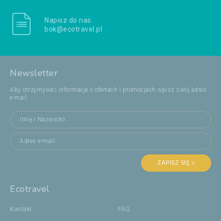
Napisz do nas:
bok@ecotravel.pl
Newsletter
Aby otrzymywać informacje o ofertach i promocjach wpisz swój adres
e-mail:
ZAPISZ SIĘ >
Ecotravel
Kontakt
FAQ