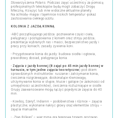
Stowarzyszenia Polaris. Podczas zajęć uczestnicy za pomocą
profesjonalnych teleskopów będą mogli zobaczyć Drogę
Mleczną, Księżyc lub inne widoczne aktualnie planety.
Na ochłodę- magia i tajemnice niskich temperatur -pokaz
zastosowania ciekłego azotu.
KOLONIA Z JAZDĄ KONNĄ
-ABC początkującego jeźdźca: poznawanie części ciała,
pielęgnacji i postępowania z koniem oraz stroju jeźdźca;
prezentacja wybranych ras i maści; bezpieczeństwo jazdy i
pracy przy koniach; zasady żywienia koni.
- Przygotowanie konia do jazdy: budowa siodła i ogłowia,
prawidłowy dosiad, pielęgnacja konia.
-
Zajęcia z jazdy konnej (8 zajęć po 45 min jazdy konnej w
turnusie, w tym jedne zajęcia teoretyczne
) pod okiem
sprawdzonych instruktorów: ruszanie i zatrzymanie konia,
ćwiczenia rozgrzewające, doskonalące równowagę,
utrzymywanie konia w stępie, kłusie i galopie (w zależności od
umiejętności uczestników), ćwiczenia rozluźniające w siodle.
Grupy zaawansowane mogą łączyć pojedyncze zajęcia do 40
min.
- Kowboj, Szeryf, Indianin – podobieństwa i różnice – zajęcia
plastyczne; wykonanie nakryć głowy oraz elementów stroju –
zajęcia manualne.
- „Złap Billego” – wieczorna gra terenowa tropem groźnego