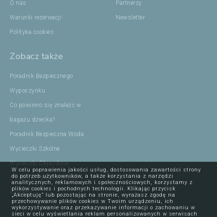
O nas
Partnerzy
Warunki rezerwacji
Newsletter
Polityka cookies
Zobacz także
Poradnik Bezpiecznego
Wypoczynku
Co powinno się znaleźć w
bagażu dziecka?
Poradnik Bezpieczna Woda
Wycieczki Szkolne
Wycieczki Objazdowe
W celu poprawienia jakości usług, dostosowania zawartości strony
do potrzeb użytkowników, a także korzystania z narzędzi
Ojcowski Park Narodowy
analitycznych, reklamowych i społecznościowych, korzystamy z
plików cookies i pochodnych technologii. Klikając przycisk
Wczasy
„Akceptuję” lub pozostając na stronie, wyrażasz zgodę na
przechowywanie plików cookies w Twoim urządzeniu, ich
wykorzystywanie oraz przekazywanie informacji o zachowaniu w
sieci w celu wyświetlania reklam personalizowanych w serwisach