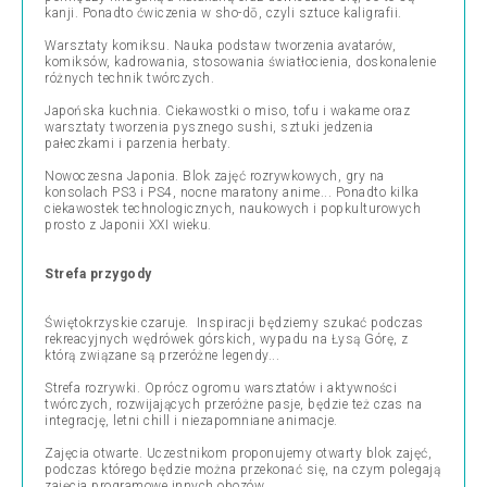
kanji. Ponadto ćwiczenia w sho-dō, czyli sztuce kaligrafii.
Warsztaty komiksu. Nauka podstaw tworzenia avatarów,
komiksów, kadrowania, stosowania światłocienia, doskonalenie
różnych technik twórczych.
Japońska kuchnia. Ciekawostki o miso, tofu i wakame oraz
warsztaty tworzenia pysznego sushi, sztuki jedzenia
pałeczkami i parzenia herbaty.
Nowoczesna Japonia. Blok zajęć rozrywkowych, gry na
konsolach PS3 i PS4, nocne maratony anime... Ponadto kilka
ciekawostek technologicznych, naukowych i popkulturowych
prosto z Japonii XXI wieku.
Strefa przygody
Świętokrzyskie czaruje. Inspiracji będziemy szukać podczas
rekreacyjnych wędrówek górskich, wypadu na Łysą Górę, z
którą związane są przeróżne legendy...
Strefa rozrywki. Oprócz ogromu warsztatów i aktywności
twórczych, rozwijających przeróżne pasje, będzie też czas na
integrację, letni chill i niezapomniane animacje.
Zajęcia otwarte. Uczestnikom proponujemy otwarty blok zajęć,
podczas którego będzie można przekonać się, na czym polegają
zajęcia programowe innych obozów.