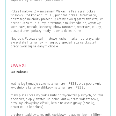
Pokaz finałowy. Zwieńczeniem Wakacji z Pasją jest pokaz
finałowy. Pod koniec turnusu, podczas pokazu finałowego,
poszczególne obozy prezentują efekty swojej pracy twórczej. W
scenariuszu m.in. filmy, prezentacje multimedialne, wystawy i
wernisaże, recitale, koncerty, show taneczne, reportaże, etiudy,
poczęstunek, pokazy mody i spektakle teatralne.
Nagrody. Podczas gali finałowej kadra Interkampu przyznaje
skrzydlate Interkampki – nagrody specjalne za całokształt
pracy twórczej na danym obozie.
UWAGI
Co zabrać?
ważną legitymację szkolną z numerem PESEL oraz poprawnie
wypełnioną kartę kwalifikacyjną z numerem PESEL
mały plecak oraz wygodne buty do wycieczek pieszych, obuwie
sportowe, ciepły sweter lub polar, kurtkę przeciwdeszczową,
strój kąpielowy/kąpielówki, letnie nakrycie głowy (czapkę,
chustkę lub kapelusz)
przybory toaletowe, ręcznik kąpielowy i plażowy, krem z filtrem