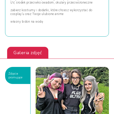
UV, środek przeciwko owadom, okulary przeciwsłoneczne
zabierz kostiumy i dodatki, które chcesz wykorzystać do
cosplay’u oraz Twoje ulubione anime
własny bidon na wodę
Galeria zdjęć
Zdjęcia
promujące