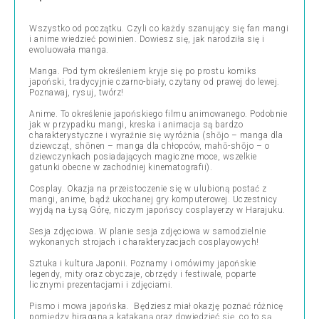
Wszystko od początku. Czyli co każdy szanujący się fan mangi
i anime wiedzieć powinien. Dowiesz się, jak narodziła się i
ewoluowała manga.
Manga. Pod tym określeniem kryje się po prostu komiks
japoński, tradycyjnie czarno-biały, czytany od prawej do lewej.
Poznawaj, rysuj, twórz!
Anime. To określenie japońskiego filmu animowanego. Podobnie
jak w przypadku mangi, kreska i animacja są bardzo
charakterystyczne i wyraźnie się wyróżnia (shōjo – manga dla
dziewcząt, shōnen – manga dla chłopców, mahō-shōjo – o
dziewczynkach posiadających magiczne moce, wszelkie
gatunki obecne w zachodniej kinematografii).
Cosplay. Okazja na przeistoczenie się w ulubioną postać z
mangi, anime, bądź ukochanej gry komputerowej. Uczestnicy
wyjdą na Łysą Górę, niczym japońscy cosplayerzy w Harajuku.
Sesja zdjęciowa. W planie sesja zdjęciowa w samodzielnie
wykonanych strojach i charakteryzacjach cosplayowych!
Sztuka i kultura Japonii. Poznamy i omówimy japońskie
legendy, mity oraz obyczaje, obrzędy i festiwale, poparte
licznymi prezentacjami i zdjęciami.
Pismo i mowa japońska. Będziesz miał okazję poznać różnicę
pomiędzy hiraganą a katakaną oraz dowiedzieć się, co to są