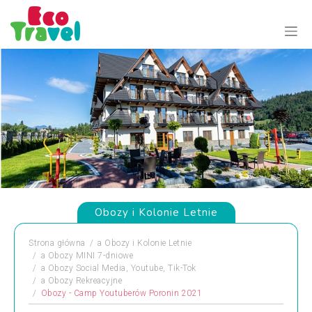
Obozy i Kolonie Letnie
Strona główna
a
Obozy i Kolonie Letnie
a
Obozy MINI 7-dniowe
a
Obozy Social Media, Youtube, Tik-Tok
a
Obozy Rekreacyjne
Obozy - Camp Youtuberów Poronin 2021