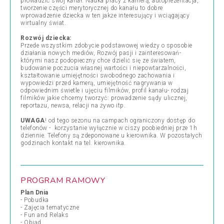
prowadzić swój kanał. Nauka pracy z kamerą, autoprezentacja,
tworzenie części merytorycznej do kanału to dobre
wprowadzenie dziecka w ten jakże interesujący i wciągający
wirtualny świat.
Rozwój dziecka:
Przede wszystkim zdobycie podstawowej wiedzy o sposobie
działania nowych mediów, Rozwój pasji i zainteresowań-
którymi nasz podopieczny chce dzielić się ze światem,
budowanie poczucia własnej wartości i niepowtarzalności,
kształtowanie umiejętności swobodnego zachowania i
wypowiedzi przed kamerą, umiejętność nagrywania w
odpowiednim świetle i ujęciu filmików, profil kanału- rodzaj
filmików jakie chcemy tworzyć: prowadzenie sądy ulicznej,
reportażu, newsa, relacji na żywo itp.
UWAGA
! od tego sezonu na campach ograniczony dostęp do
telefonów - korzystanie wyłącznie w ciszy poobiedniej prze 1h
dziennie. Telefony są zdeponowane u kierownika. W pozostałych
godzinach kontakt na tel. kierownika.
PROGRAM RAMOWY
Plan Dnia
- Pobudka
- Zajęcia tematyczne
- Fun and Relaks
- Obiad