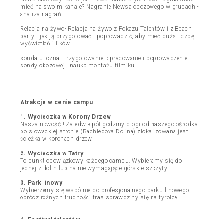
mieć na swoim kanale? Nagranie Newsa obozowego w grupach -
analiza nagrań
Relacja na żywo- Relacja na żywo z Pokazu Talentów i z Beach
party - jak ją przygotować i poprowadzić, aby mieć dużą liczbę
wyświetleń i lików
sonda uliczna- Przygotowanie, opracowanie i poprowadzenie
sondy obozowej , nauka montażu filmiku,
Atrakcje w cenie campu
1. Wycieczka w Korony Drzew
Nasza nowość ! Zaledwie pół godziny drogi od naszego ośrodka
po słowackiej stronie (Bachledova Dolina) zlokalizowana jest
ścieżka w koronach drzew.
2. Wycieczka w Tatry
To punkt obowiązkowy każdego campu. Wybieramy się do
jednej z dolin lub na nie wymagające górskie szczyty.
3. Park linowy
Wybierzemy się wspólnie do profesjonalnego parku linowego,
oprócz różnych trudności tras sprawdziny się na tyrolce.