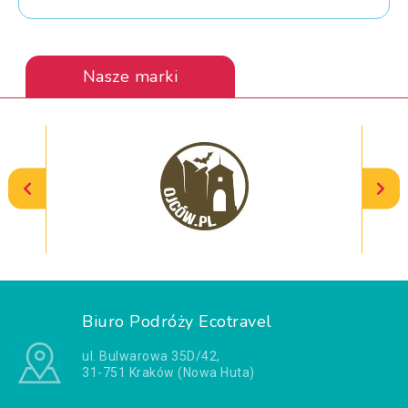
Nasze marki
Biuro Podróży Ecotravel
ul. Bulwarowa 35D/42,
31-751 Kraków (Nowa Huta)