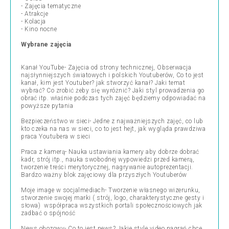
- Zajęcia tematyczne
- Atrakcje
- Kolacja
- Kino nocne
Wybrane zajęcia
Kanał YouTube- Zajęcia od strony technicznej, Obserwacja
najsłynniejszych światowych i polskich Youtuberów, Co to jest
kanał, kim jest Youtuber? jak stworzyć kanał? Jaki temat
wybrać? Co zrobić żeby się wyróżnić? Jaki styl prowadzenia go
obrać itp. właśnie podczas tych zajęć będziemy odpowiadać na
powyższe pytania
Bezpieczeństwo w sieci- Jedne z najważniejszych zajęć, co lub
kto czeka na nas w sieci, co to jest hejt, jak wygląda prawdziwa
praca Youtubera w sieci
Praca z kamerą- Nauka ustawiania kamery aby dobrze dobrać
kadr, strój itp., nauka swobodnej wypowiedzi przed kamerą,
tworzenie treści merytorycznej, nagrywanie autoprezentacji.
Bardzo ważny blok zajęciowy dla przyszłych Youtuberów
Moje image w socjalmediach- Tworzenie własnego wizerunku,
stworzenie swojej marki ( strój, logo, charakterystyczne gesty i
słowa) współpraca wszystkich portali społecznościowych jak
zadbać o spójność
News obozowy- Co to jest news? Jakie style video nagrań chce