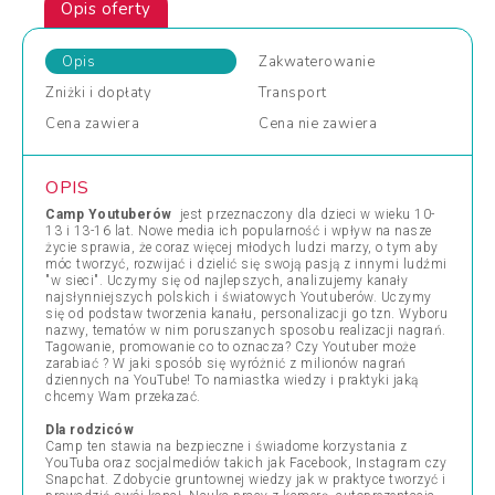
Opis oferty
Opis
Zakwaterowanie
Zniżki
i dopłaty
Transport
Cena
zawiera
Cena
nie zawiera
OPIS
Camp Youtuberów
jest przeznaczony dla dzieci w wieku 10-
13 i 13-16 lat. Nowe media ich popularność i wpływ na nasze
życie sprawia, że coraz więcej młodych ludzi marzy, o tym aby
móc tworzyć, rozwijać i dzielić się swoją pasją z innymi ludźmi
"w sieci". Uczymy się od najlepszych, analizujemy kanały
najsłynniejszych polskich i światowych Youtuberów. Uczymy
się od podstaw tworzenia kanału, personalizacji go tzn. Wyboru
nazwy, tematów w nim poruszanych sposobu realizacji nagrań.
Tagowanie, promowanie co to oznacza? Czy Youtuber może
zarabiać ? W jaki sposób się wyróżnić z milionów nagrań
dziennych na YouTube! To namiastka wiedzy i praktyki jaką
chcemy Wam przekazać.
Dla rodziców
Camp ten stawia na bezpieczne i świadome korzystania z
YouTuba oraz socjalmediów takich jak Facebook, Instagram czy
Snapchat. Zdobycie gruntownej wiedzy jak w praktyce tworzyć i