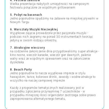
4. Festiwal talentów
Wielka prezentacja nabytych umiejętności na campowym
festiwalu połączone ze wspólnym grillowaniem
5. Pobyt na basenach
Jedno popołudnie spędzimy na zabawie na miejskiej pływalni w
Nowym Targu
6. Warsztaty Muzyki Niezwykłej
Wyjątkowe zajęcia prowadzone przez pasjonata muzyki -
podczas nich zagramy na ponad 30 instrumentach tworząc
jedyną w swoim rodzaju orkiestrę.
7. Atrakcyjne wieczory
na codzienne zakończenie dnia przygotowaliśmy super atrakcje -
kino nocne, wieczór karaoke, wieczór gier dawnych, palenie
watry wraz ze wspólnym śpiewaniem oraz na zakończenie
dyskoteka
8. Beach Party
Jedno popołudnie to nasza wyjątkowa impreza w stylu
hawajskim, tańce, kolorowe drinki, zawody i wodne atrakcje to
wszystko na naszej campowej imprezie
Każdy z programów tematycznych realizowany jest w
przypadku zgłoszenia przynajmniej 7 uczestników - w
przypadku mniejszej ilosci organizator zastrzega sobie prawo
zaproponowania alternatywnego tematu,