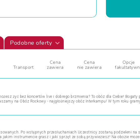
Podobne oferty
Cena
Cena
Opcje
Transport
zawiera
nie zawiera
fakultatyw
możesz żyć bez koncertów live i dobrego brzmienia? To obóz dla Ciebie! Bogaty
aszamy na Obóz Rockowy - najgłośniejszy obóz Interkampu! W tym roku gramy
sowanych. Po wstępnych przesłuchaniach Uczestnicy zostaną podzieleni na s
jakim instrumencie grasz i jaki sprzęt ze sobą przywieziesz! Na obozie możesz