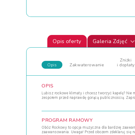
Opis oferty
Galeria Zdjęć
Zniżki
Opis
Zakwaterowanie
i dopłaty
OPIS
Lubisz rockowe klimaty i chcesz tworzyć kapelę? Nie 
zespołem przed naprawdę gorącą publicznością. Zapr
PROGRAM RAMOWY
Obóz Rockowy to opcja muzyczna dla bardziej zaawan
zaawansowania. Uwaga! Przed obozem zdeklaruj się na 