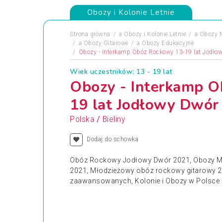
Obozy i Kolonie Letnie
Strona główna
a
Obozy i Kolonie Letnie
a
Obozy 
a
Obozy Gitarowe
a
Obozy Edukacyjne
Obozy - Interkamp Obóz Rockowy 13-19 lat Jodło
Wiek uczestników: 13 - 19 lat
Obozy - Interkamp 
19 lat Jodłowy Dwór
/
Polska
Bieliny
Dodaj do schowka
Obóz Rockowy Jodłowy Dwór 2021, Obozy M
2021, Młodzieżowy obóz rockowy gitarowy 2
zaawansowanych, Kolonie i Obozy w Polsce 