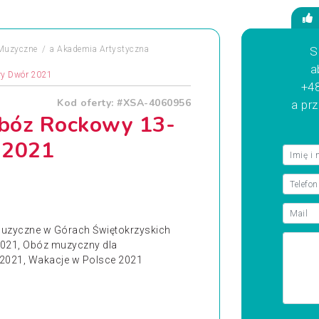
Muzyczne
a
Akademia Artystyczna
S
a
wy Dwór 2021
+48
Kod oferty: #XSA-4060956
a pr
Obóz Rockowy 13-
 2021
uzyczne w Górach Świętokrzyskich
021, Obóz muzyczny dla
2021, Wakacje w Polsce 2021