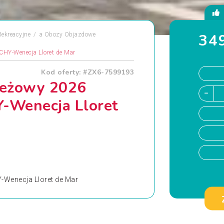
349
ekreacyjne
a
Obozy Objazdowe
HY-Wenecja Lloret de Mar
Kod oferty: #ZX6-7599193
ieżowy 2026
Wenecja Lloret
Wenecja Lloret de Mar