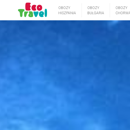
OBOZY
OBOZY
OBOZY
HISZPANIA
BUŁGARIA
CHORWA