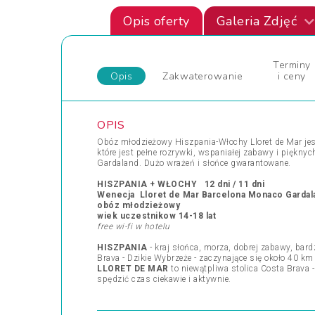
Opis oferty
Galeria Zdjęć
Terminy
Opis
Zakwaterowanie
i ceny
OPIS
Obóz młodzieżowy Hiszpania-Włochy Lloret de Mar jes
które jest pełne rozrywki, wspaniałej zabawy i piękny
Gardaland. Dużo wrażeń i słońce gwarantowane.
HISZPANIA + WŁOCHY 12 dni / 11 dni
Wenecja Lloret de Mar Barcelona Monaco Gardal
obóz młodzieżowy
wiek uczestnikow 14-18 lat
free wi-fi w hotelu
HISZPANIA
- kraj słońca, morza, dobrej zabawy, ba
Brava - Dzikie Wybrzeże - zaczynające się około 40 km
LLORET DE MAR
to niewątpliwa stolica Costa Brava -
spędzić czas ciekawie i aktywnie.