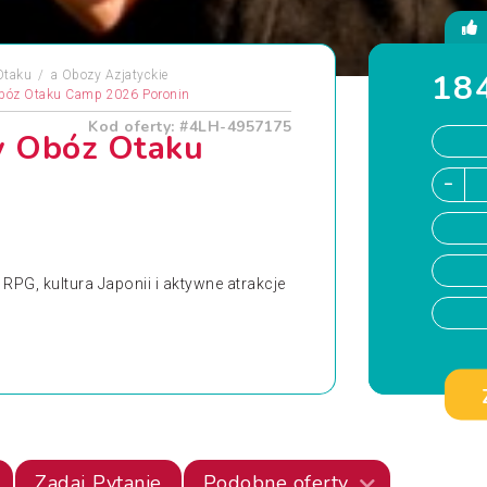
184
Otaku
a
Obozy Azjatyckie
Obóz Otaku Camp 2026 Poronin
Kod oferty: #4LH-4957175
y Obóz Otaku
PG, kultura Japonii i aktywne atrakcje
Zadaj Pytanie
Podobne oferty