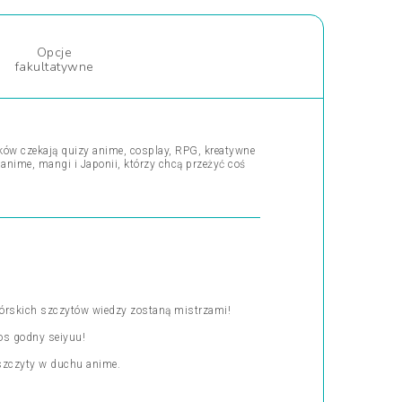
Opcje
fakultatywne
ków czekają quizy anime, cosplay, RPG, kreatywne
anime, mangi i Japonii, którzy chcą przeżyć coś
órskich szczytów wiedzy zostaną mistrzami!
łos godny seiyuu!
szczyty w duchu anime.