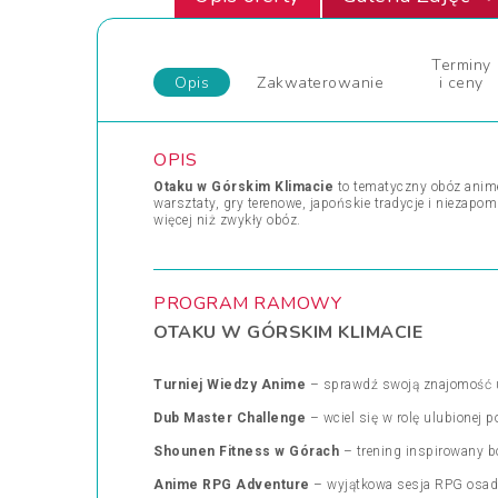
Terminy
Opis
Zakwaterowanie
i ceny
OPIS
Otaku w Górskim Klimacie
to tematyczny obóz anime
warsztaty, gry terenowe, japońskie tradycje i niezapo
więcej niż zwykły obóz.
PROGRAM RAMOWY
OTAKU W GÓRSKIM KLIMACIE
Turniej Wiedzy Anime
– sprawdź swoją znajomość ul
Dub Master Challenge
– wciel się w rolę ulubionej 
Shounen Fitness w Górach
– trening inspirowany b
Anime RPG Adventure
– wyjątkowa sesja RPG osadzo