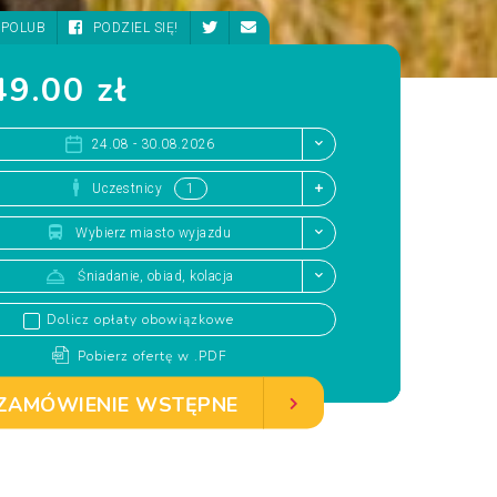
POLUB
PODZIEL SIĘ!
9.00 zł
24.08 - 30.08.2026
Uczestnicy
Wybierz miasto wyjazdu
Śniadanie, obiad, kolacja
Dolicz opłaty obowiązkowe
Pobierz ofertę w .PDF
ZAMÓWIENIE WSTĘPNE