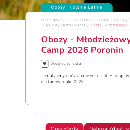
Obozy i Kolonie Letnie
Strona główna
a
Obozy i Kolonie Letnie
a
Obozy 
a
Obozy Anime i Manga
Obozy - Młodzieżowy 
Obozy - Młodzieżow
Camp 2026 Poronin
Dodaj do schowka
Tematyczny obóz anime w górach – cosplay, R
dla fanów otaku 2026
Opis oferty
Galeria Zdjęć