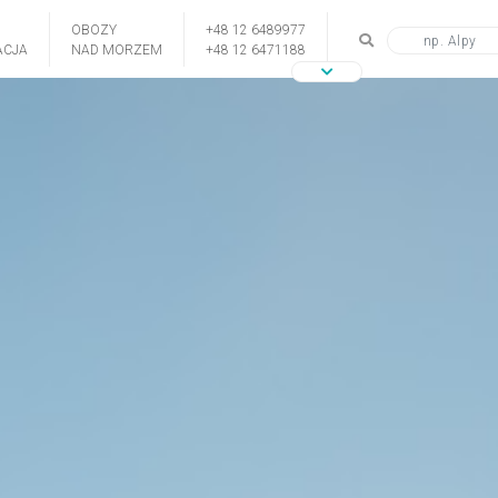
OBOZY
+48 12 6489977
CJA
NAD MORZEM
+48 12 6471188