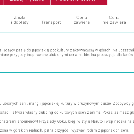
Zniżki
Cena
Cena
i dopłaty
Transport
zawiera
nie zawiera
 łączący pasję do japońskiej popkultury z aktywnością w górach. Na uczestni
mniane przygody inspirowane ulubionymi seriami. Idealna propozycja dla fanów 
ubionych serii, mang i japońskiej kultury w drużynowym quizie. Zdobywcy g
postaci i stwórz własny dubbing do kultowych scen z anime. Pokaż, że masz g
ohaterami shounenów! Przysiady Goku, biegi w stylu Naruto i wspinaczka na 
na w górskich realiach, pełna przygód i wyzwań rodem z japońskich serii.