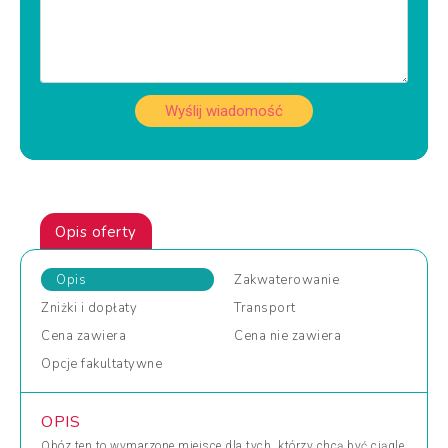
Wyślij wiadomość
Opis oferty
Opis
Zakwaterowanie
Zniżki
i dopłaty
Transport
Cena
zawiera
Cena
nie zawiera
Opcje
fakultatywne
OPIS
Obóz ten to wymarzone miejsce dla tych, którzy chcą być ciągle