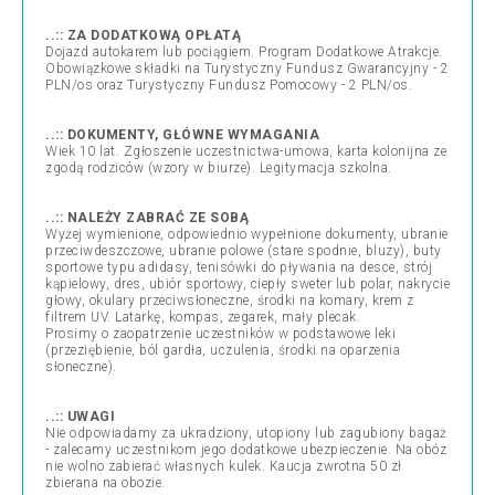
..:: ZA DODATKOWĄ OPŁATĄ
Dojazd autokarem lub pociągiem. Program Dodatkowe Atrakcje.
Obowiązkowe składki na Turystyczny Fundusz Gwarancyjny - 2
PLN/os oraz Turystyczny Fundusz Pomocowy - 2 PLN/os.
..:: DOKUMENTY, GŁÓWNE WYMAGANIA
Wiek 10 lat. Zgłoszenie uczestnictwa-umowa, karta kolonijna ze
zgodą rodziców (wzory w biurze). Legitymacja szkolna.
..:: NALEŻY ZABRAĆ ZE SOBĄ
Wyżej wymienione, odpowiednio wypełnione dokumenty, ubranie
przeciwdeszczowe, ubranie polowe (stare spodnie, bluzy), buty
sportowe typu adidasy, tenisówki do pływania na desce, strój
kąpielowy, dres, ubiór sportowy, ciepły sweter lub polar, nakrycie
głowy, okulary przeciwsłoneczne, środki na komary, krem z
filtrem UV. Latarkę, kompas, zegarek, mały plecak.
Prosimy o zaopatrzenie uczestników w podstawowe leki
(przeziębienie, ból gardła, uczulenia, środki na oparzenia
słoneczne).
..:: UWAGI
Nie odpowiadamy za ukradziony, utopiony lub zagubiony bagaż
- zalecamy uczestnikom jego dodatkowe ubezpieczenie. Na obóz
nie wolno zabierać własnych kulek. Kaucja zwrotna 50 zł
zbierana na obozie.