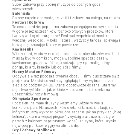
Dyskoteki
Super zabawa przy dobrej muzyce do późnych godzin
wieczornych.
Baloniada
Balony napełnione wodą, ręczniki i zabawa na całego, na mokro.
Festiwal Kolorów
To coraz bardziej popularna zabawa polegająca na wyrzucaniu
w górę przez uczestników różnokolorowych proszków, które
tworzą wielką chmurę barw! Festiwal wypełnia atmosfera
wiecznej wesołości. Młodsi i starsi, wszyscy tańczą, śpiewają i
bawią się, rzucając Kolory w powietrze!
Kawiarenka
Wieczorami, w ciszy nocnej starsi uczestnicy obozów wcale nie
muszą być w domkach, mogą wspólnie spędzać czas w
kawiarence, grając w różnego rodzaju gry np. mafię, ping-
ponga, bilard, karaoke lub oglądać filmy.
Nocny Maraton Filmowy
Odbywa się raz podczas trwania obozu. Filmy puszczane są z
projektora. Młodsi uczestnicy oglądają filmy wybrane przez
siebie do godziny 24.00. Starsi obozowicze do rana. Staramy
się stworzyć klimat jak w kinie – popcorn i picie czeka na
uczestników nocy filmowej.
Olimpiada
Sportowa
Podzieleni na małe drużyny weźmiemy udział w wielu
konkurencjach. Na uczestników czeka kilkanaście stacji, na
których muszą wykonać określone zadania jak na przykład „bieg
kelnera”, „kto ma więcej piegów”, „wyścig z arbuzem, „bieg w
parach z balonem napełnionym wodą”. Drużyna, która uzyska
najwięcej punktów wygrywa olimpiadę.
Gry i Zabawy Stolikowe