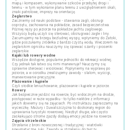
mapą i kompasem, wykonywanie szkiców przebytej drogi i
terenu - w tym wykonanie planu terenu z uwzględnieniem skali,
znaki patrolowe, imprezy na orientację.
Żeglarstwo
Zaczniemy od nauki podstaw - stawiania żagli, obsługi
osprzętu, zachowania na pokładzie, zasad bezpieczeństwa.
Później rejsy po jeziorze na pokładzie jachtu żaglowego.
Wszyscy będą uczyli się sterować, obsługiwać żagle i liny.
Zacumujemy na brzegu bezludnej wyspy, wpłyniemy do Zatoki,
gdzie poszukamy źródełka z bardzo czystą wodą. Wieczorem na
żeglarskim ognisku nauczymy się śpiewać szanty i piosenki
żeglarskie.
Kajaki lub rowery wodne
Wszędzie dostępne, popularne jednostki do rekreacji wodnej.
Czy jednak tak łatwo się nimi manewruje? Nauczymy się
sprawnie sterować i wiosłować. Popłyniemy na wyprawę po
jeziorze, a w ośrodku zrealizujemy zawody - slalom, wyścigi,
manewrowanie precyzyjne.
Plażowanie i kąpiele
Czyli słodkie leniuchowanie, plażowanie i kąpiele w jeziorze.
Rowery
Jak bezpiecznie jeździć na rowerze, być widocznym na drodze,
postępować w razie wypadku - to tylko niektóre z informacji
jakich dowiemy się na zajęciach. Po instruktażu zapraszamy na
wycieczkę. Mazury i Suwalszczyzna to doskonały region do
uprawiania turystyki rowerowej. Niezbyt długie, ale często
zaskakująco strome zjazdy dodają emocji jeździe na rowerze.
Zajęcia strzeleckie
Strzelanie z broni nowoczesnej i tradycyjnej - wiatrówki
pneumatyczne, łuki. Zawody w strzelaniu do tarczy.