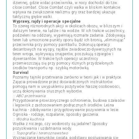
dziennej, gdzie widać przeciwnika, w nocy dochodzi do tzw.
close combat. Close Combat czyli walka w bliskim kontakcie
wpływa na zwiększenie realizmu gry oraz bardziej ukazuje
taktyczną głębie walki.
Wyprawy, rajdy i operacje specjalne
To szereg różnorodnych akcji w okolicach obozu, w bliższym i
dalszym terenie, na lądzie i na wodzie. W ich trakcie uczestnicy,
podzieleni na oddziały, wypełniają rozmaite zadania. Zdobywają
teren lub umocnione punkty oporu bądź ich bronią, „eliminując"
przeciwnika przy pomocy paintballu. Dokonują operacji
desantowych na wyspy, rajdów zwiadowczo-dywersyjnych na
teren wroga, wykrywają snajperów, poszukują szpiegów i
dywersantów. W trakcie tych operacji uczestnicy
przemieszczają się przy pomocy różnych przydzielonych
środków transportu np. szybką motorówką.
Survival
Poznamy tajniki przetrwania zarówno w teorii jak i w praktyce.
Zajęcia prowadzone przez doświadczonych instruktorów
pomogą nam w uwypukleniu pozytywów Naszej osobowości,
uczą dokonywania słusznych wyborów.
:: ABC przetrwania
Przygotowanie prowizorycznego schronienia, budowa szałasów
i legowisk z zastosowaniem podręcznych środków. Leśna
kuchnia - zdobywanie i przygotowywanie pożywienia w lesie.
Ogniska - rodzaje, rozpalanie, sposoby gaszenia.
:: Wodna kuchnia
Wędka z niczego, czy wodorosty są jadalne? Sposoby
pozyskiwania i uzdatniania wody.
:: Topografia i terenoznawstwo
Wyznaczanie kierunków świata, podstawy posługiwania się