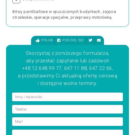
Bitwy paintballowe w opuszczonych budynkach, zajęcia
strzeleckie, operacje specjalne, przeprawy motorówką
POLUB
PODZIEL SIĘ!
Skorzystaj z poniższego formularza,
aby przesłać zapytanie lub zadzwoń
+48 12 648 99 77, 647 11 88, 647 22 66,
a przedstawimy Ci aktualną ofertę cenową
i dostępne wolne terminy.