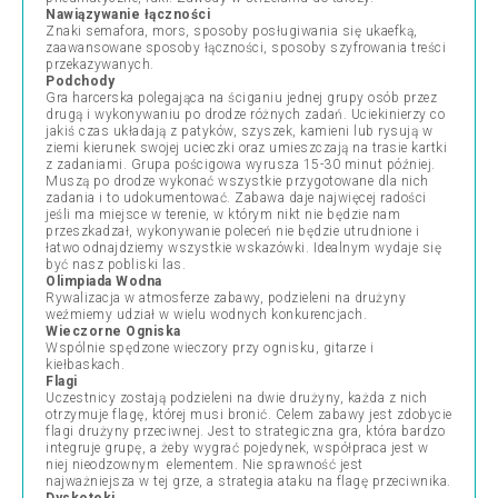
Nawiązywanie łączności
Znaki semafora, mors, sposoby posługiwania się ukaefką,
zaawansowane sposoby łączności, sposoby szyfrowania treści
przekazywanych.
Podchody
Gra harcerska polegająca na ściganiu jednej grupy osób przez
drugą i wykonywaniu po drodze różnych zadań. Uciekinierzy co
jakiś czas układają z patyków, szyszek, kamieni lub rysują w
ziemi kierunek swojej ucieczki oraz umieszczają na trasie kartki
z zadaniami. Grupa pościgowa wyrusza 15-30 minut później.
Muszą po drodze wykonać wszystkie przygotowane dla nich
zadania i to udokumentować. Zabawa daje najwięcej radości
jeśli ma miejsce w terenie, w którym nikt nie będzie nam
przeszkadzał, wykonywanie poleceń nie będzie utrudnione i
łatwo odnajdziemy wszystkie wskazówki. Idealnym wydaje się
być nasz pobliski las.
Olimpiada Wodna
Rywalizacja w atmosferze zabawy, podzieleni na drużyny
weźmiemy udział w wielu wodnych konkurencjach.
Wieczorne Ogniska
Wspólnie spędzone wieczory przy ognisku, gitarze i
kiełbaskach.
Flagi
Uczestnicy zostają podzieleni na dwie drużyny, każda z nich
otrzymuje flagę, której musi bronić. Celem zabawy jest zdobycie
flagi drużyny przeciwnej. Jest to strategiczna gra, która bardzo
integruje grupę, a żeby wygrać pojedynek, współpraca jest w
niej nieodzownym elementem. Nie sprawność jest
najważniejsza w tej grze, a strategia ataku na flagę przeciwnika.