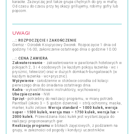
karaoke. Zazwyczaj jest także grupa chętnych do gry w mafię.
Od czasu do czasu przy tej okazji grillujemy, robimy gofry lub
popcorn.
UWAGI
..:: ROZPOCZĘCIE I ZAKOŃCZENIE
Gierłoż - Ośrodek Księżycowy Dworek. Rozpoczęcie 1 dnia od
godziny 16.00, zakończenie ostatniego dnia o godzinie 10.00
..:: CENA ZAWIERA
Zakwaterowanie
- zakwaterowanie w pawilonach hotelowych w
pokojach 2, 3 i 4 osobowych (w każdym pokoju łazienka - wc i
prysznic, telewizor) oraz w dużych domkach-bungalowach (w
każdym łazienka - wc+prysznic).
Wyżywienie
- całodzienne w stołówce ośrodka od kolacji
pierwszego dnia do śniadania ostatniego dnia.
Kadra
- wykwalifikowani instruktorzy, wychowawcy.
Ubezpieczenie
- NW
Sprzęt
- potrzebny do realizacji programu, w miarę potrzeb.
Paintball (około 3 – 5 godzin dziennie) – strój ochronny, maska,
marker, kulki żelowe.
Wersja standard – 1000 kulek, wersja
super - 1500 kulek, wersja max – 1750 kulek, wersja lux –
2000 kulek.
Przewidziana ilość kulek jest wystarczająca do
realizacji proponowanych gier.
Realizację programu
w blokach zajęciowych, z podziałem na
grupy, w zależności od pogody i kondycji uczestników.