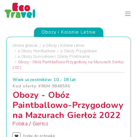
Obozy i Kolonie Letnie
Strona główna
a
Obozy i Kolonie Letnie
a
Obozy Paintballowe
a
Obozy Przygodowe
a
Obozy Survivalowe i Szkoły Przetrwania
Obozy - Obóz Paintballowo-Przygodowy na Mazurach Gierłoż
2022
Wiek uczestników: 10 - 18 lat
Kod oferty: #96M-9848596
Obozy - Obóz
Paintballowo-Przygodowy
na Mazurach Gierłoż 2022
/
Polska
Gierłoż
Dodaj do schowka