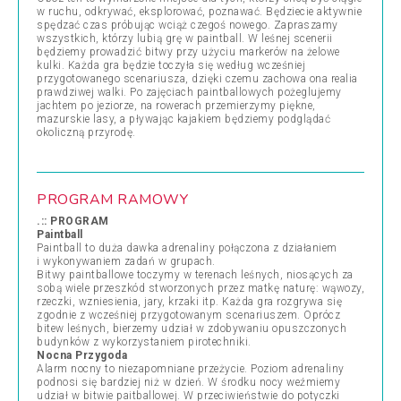
w ruchu, odkrywać, eksplorować, poznawać. Będziecie aktywnie
spędzać czas próbując wciąż czegoś nowego. Zapraszamy
wszystkich, którzy lubią grę w paintball. W leśnej scenerii
będziemy prowadzić bitwy przy użyciu markerów na żelowe
kulki. Każda gra będzie toczyła się według wcześniej
przygotowanego scenariusza, dzięki czemu zachowa ona realia
prawdziwej walki. Po zajęciach paintballowych pożeglujemy
jachtem po jeziorze, na rowerach przemierzymy piękne,
mazurskie lasy, a pływając kajakiem będziemy podglądać
okoliczną przyrodę.
PROGRAM RAMOWY
.:: PROGRAM
Paintball
Paintball to duża dawka adrenaliny połączona z działaniem
i wykonywaniem zadań w grupach.
Bitwy paintballowe toczymy w terenach leśnych, niosących za
sobą wiele przeszkód stworzonych przez matkę naturę: wąwozy,
rzeczki, wzniesienia, jary, krzaki itp. Każda gra rozgrywa się
zgodnie z wcześniej przygotowanym scenariuszem. Oprócz
bitew leśnych, bierzemy udział w zdobywaniu opuszczonych
budynków z wykorzystaniem pirotechniki.
Nocna Przygoda
Alarm nocny to niezapomniane przeżycie. Poziom adrenaliny
podnosi się bardziej niż w dzień. W środku nocy weźmiemy
udział w bitwie paitballowej. W przeciwieństwie do potyczki