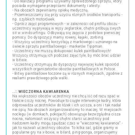
- Do realizacji programu używamy sprawdzonego sprzętu, który
posiada wymagane przepisami dokumenty i atesty.
- Na obozach zapewniamy opiekę medyczną.
- Przemieszczamy się przy użyciu różnych środków transportu -
np. szybkich motorówek.
- Oprócz zajęć programowych - w zależności od profilu obozu -
uczestnicy wypływają w rejsy żeglarskie, chętni próbują swych
sił w windsurfingu. Odbywają się zajęcia z podstaw pierwszej
pomocy. Do dyspozycji mamy rowery, kajaki, zorbing.
- Wszyscy uczestnicy korzystają z markowego i uznanego na
świecie sprzętu paintballowego - markerów Tippman.
- Uczestnicy nie muszą dokupować kulek paintballowych!
Wszyscy otrzymują ich podczas zajęć tyle, by móc brać udział
w bitwie.
- Uczestnicy otrzymują do dyspozycji najwięcej kulek spośród
wszystkich organizatorów obozów paintballowych w Polsce.
- Bitwy paintballowe toczone są w różnych miejscach, zgodnie z
realiami prawdziwego pola walki.
..:: WIECZORNA KAWIARENKA
Na większości obozów uczestnicy nie chcą iść od razu spać w
trakcie ciszy nocnej. Powoduje to ciągłe interwencje kadry, która
odprowadza uczestników do łóżek i ich ucisza, a oni i tak nadal
nie śpią. Na obozach zorganizowaliśmy to inaczej. W miejscach
noclegu (w domkach, pokojach) obowiązuje bezwzględna cisza
nocna, natomiast wszyscy chętni starsi uczestnicy pod
nadzorem kadry mogą spędzać czas w "wieczornej kawiarence" -
jak to nazwali uczestnicy obozów. To kilka sal, gdzie gramy w
popularne gry na x-boxie, w bilard, ping-ponga, organizujemy