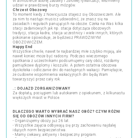
W atmosferze dobrej zabawy i zdrowej rywalizacji, weźmiemy
udział w prawdziwej burzy mózgów.
Chrzest Obozowy
To moment kiedy z Nowicjusza stajesz się Obozowiczem. Ale
za nim to nastąpi musisz udowodnić, że znasz się na
zasadach i regułach panujących na obozie. Czeka na Was kilka
stacji zadaniowych jak np. stacja dotycząca obozowych
tradycji, stacja kadra, stacja uczestnicy i wiele innych, których
pokonanie spowoduje, że będziesz PRAWDZIWYM
OBOZOWICZEM.
Happy End
Wszystkie chwile, nawet te najbardziej miłe szybko mijają, ale
nawet koniec może być radosny. Podczas wieczornego
spotkania z uczestnikami podsumujemy cały obóz, rozdamy
pamiątkowe dyplomy i koszulki. A potem ostatnia obozowa
dyskoteka i odliczanie dni do następnych wakacji. Pamiętajcie,
że cudowne wspomnienia wakacyjnych dni będą Wam
towarzyszyć przez cały rok.
.:: DOJAZD ZORGANIZOWANY
Za dopłatą, pociągiem lub autokarem z opiekunem, z kilkunastu
większych miast w Polsce.
DLACZEGO WARTO WYBRAĆ NASZ OBÓZ? CZYM RÓŻNI
SIĘ OD OBOZÓW INNYCH FIRM?
- Organizujemy obozy już 26 lat.
- Wszystkie zajęcia odbywają się przy zachowaniu najdalej
idących norm bezpieczeństwa.
- Mamy ciekawy, aktywny i bezpieczny program.