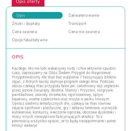
Opis oferty
Opis
Zakwaterowanie
Zniżki
i dopłaty
Transport
Cena
zawiera
Cena
nie zawiera
Opcje
fakultatywne
OPIS
Każdego, kto nie lubi wakacyjnej nudy i chce aktywnie spędzić
czas, zapraszamy na Obóz Siedem Przygód do Węgorzewa!
Przygotowaliśmy dla Was bez wątpienia 7 fascynujący bloków
zajęć, z których każdy zajmuje program całego dnia. Podczas
obozu czekają Was przygody takie jak: całodniowy rejs żeglarski
przez jeziora Święcajty, Bodma, Mamry i Przystań, rozgrywki
paintballowe, zawody strzeleckie, rajd rowerowy, spływ
kajakowy, wodne szaleństwo oraz wizyta w parku linowym.
Oprócz siedmiu tematycznych dni, czekają na Was również
zajęcia sportowe i plastyczne, gry i zabawy terenowe, wycieczki
autokarowe, konkursy, wieczorne ogniska, obozowe dyskoteki i
mocy innych niewątpliwie fascynujących atrakcji. To z
pewnością wszystko sprawi, że to będą niezapomniane i pełne
emocji wakacje.