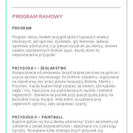
PROGRAM RAMOWY
PROGRAM
Program obozu Siedem przygód oprócz typowych atrakcji
obozowych, jak ogniska, dyskoteki, gry terenowe, zabawy
sportowe, plastyczne, czy piesze wycieczki po okolicy, zawiera
siedem całodziennych bloków zajęć. Każdy dzień to
niepowtarzalna przygoda!
PRZYGODA I – ŻEGLARSTWO
Rozpoczniecie od omówienia zasad bezpieczeństwa na jachcie i
użycia sprzętu ratunkowego. Po krótkim szkoleniu, wypłyniecie
na całodniowy rejs przez jeziora Święcajty, Bodma, Mamry i
Przystań. Każdy będzie mógł siedzieć za sterem, obsługiwać
żagle i liny. Nauczycie się podstawowych węzłów i komend
żeglarskich. Staniecie na posiłek przy piaszczystej plaży na
bezludnej Kociej Wyspie. Wieczorem usiądziecie przy
żeglarskim ognisku, żeby pośpiewać szanty.
PRZYGODA II – PAINTBALL
Bądźcie gotowi na dużą dawkę adrenaliny! Dzień zaczniemy od
szkolenia z zasad bezpieczeństwa i zapoznacie się z obsługą
sprzętu. Rozegracie kilka strategicznych potyczek wg