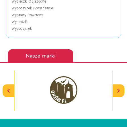
Wycieczki Objazdowe
Wypoczynek i Zwiedzanie
Wyprawy Rowerowe
Wycieczka
Wypoczynek
Nasze marki