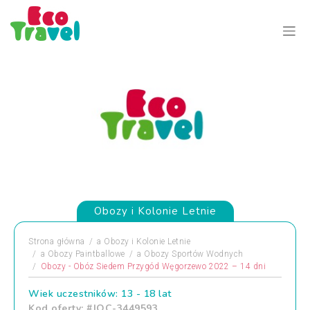
Obozy i Kolonie Letnie
Strona główna
a
Obozy i Kolonie Letnie
a
Obozy Paintballowe
a
Obozy Sportów Wodnych
Obozy - Obóz Siedem Przygód Węgorzewo 2022 – 14 dni
Wiek uczestników: 13 - 18 lat
Kod oferty: #JOC-3449593