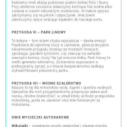
będziemy mieli okazję podziwiać piękno dzikiej flory i fauny.
Przy odrobinie szczęścia zobaczymy kwitnące lilie wodne albo
żurawia w swoim naturalnym środowisku. W trakcie spływu
zatrzymamy się na piknik i odpoczynek. Wieczorem
zakończymy spływ wracając kajakami do naszego portu.
PRZYGODA VI – PARK LINOWY
To kolejna – tym razem chyba największa – dawka emocji!
Pojedziecie do ogromnej śluzy w Leśniewie, gdzie przeżyjecie
niesamowite przygody chodząc po mostach linowych,
zjeżdżając zjazdem tyrolskim, czy skacząc na wahadle
wewnątrz komory śluzy! Na ląd wrócicie łódką. Park linowy to
wielki generator adrenaliny. Zostaniecie wyposażeni w
profesjonalny sprzęt, a o Wasze bezpieczeństwo zadbają
wykwalifikowani pracownicy parku.
PRZYGODA VII – WODNE SZALEŃSTWO
Mazury to raj dla miłośników wody, kąpieli i sportów wodnych.
Specjalnie dla nich przygotowaliśmy propozycje zabaw pod
nazwą „Wodne Szaleństwo”, w skład której wchodzi przejażdżka
motorówką, jazda na „bananie” oraz kole holowanym za
motorówką.
DWIE WYCIECZKI AUTOKAROWE
Mikołajki
– zwiedzanie wioski żeglarskiej i starego miasta,