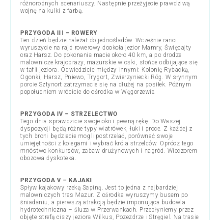
różnorodnych scenariuszy. Następnie przeżyjecie prawdziwą
wojnę na kulki z farbą.
PRZYGODA III – ROWERY
Ten dzień będzie należał do jednośladów. Wcześnie rano
wyruszycie na rajd rowerowy dookoła jezior Mamry, Święcajty
oraz Harsz. Do pokonania macie około 40 km, a po drodze
malownicze krajobrazy, mazurskie wioski, słońce odbijające się
w tafli jeziora. Odwiedzicie między innymi: Kolonię Rybacką,
Ogonki, Harsz, Pniewo, Trygort, Zwierzyniecki Róg. W słynnym
porcie Sztynort zatrzymacie się na dłużej na posiłek. Późnym
popołudniem wrócicie do ośrodka w Węgorzewie.
PRZYGODA IV – STRZELECTWO
Tego dnia sprawdzicie swoje oko i pewną rękę. Do Waszej
dyspozycji będą różne typy wiatrówek, łuki i proce. Z każdej z
tych broni będziecie mogli postrzelać, porównać swoje
umiejętności z kolegami i wybrać króla strzelców. Oprócz tego
mnóstwo konkursów, zabaw drużynowych i nagród. Wieczorem
obozowa dyskoteka.
PRZYGODA V – KAJAKI
Spływ kajakowy rzeką Sapiną. Jest to jedna z najbardziej
malowniczych tras Mazur. Z ośrodka wyruszymy busem po
śniadaniu, a pierwszą atrakcją będzie imponująca budowla
hydrotechniczna – śluza w Przerwankach. Przepłyniemy przez
objęte strefą ciszy jeziora Wilkus, Pozezdrze i Stręgiel. Na trasie