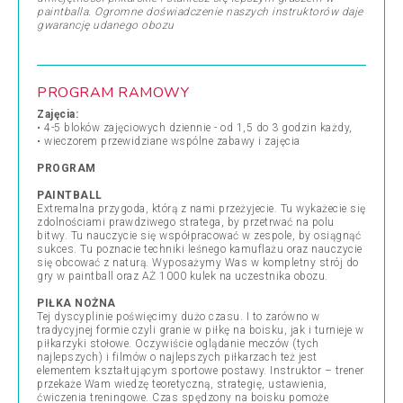
paintballa. Ogromne doświadczenie naszych instruktorów daje
gwarancję udanego obozu
PROGRAM RAMOWY
Zajęcia:
• 4-5 bloków zajęciowych dziennie - od 1,5 do 3 godzin każdy,
• wieczorem przewidziane wspólne zabawy i zajęcia
PROGRAM
PAINTBALL
Extremalna przygoda, którą z nami przeżyjecie. Tu wykażecie się
zdolnościami prawdziwego stratega, by przetrwać na polu
bitwy. Tu nauczycie się współpracować w zespole, by osiągnąć
sukces. Tu poznacie techniki leśnego kamuflażu oraz nauczycie
się obcować z naturą. Wyposażymy Was w kompletny strój do
gry w paintball oraz AŻ 1000 kulek na uczestnika obozu.
PIŁKA NOŻNA
Tej dyscyplinie poświęcimy dużo czasu. I to zarówno w
tradycyjnej formie czyli granie w piłkę na boisku, jak i turnieje w
piłkarzyki stołowe. Oczywiście oglądanie meczów (tych
najlepszych) i filmów o najlepszych piłkarzach też jest
elementem kształtującym sportowe postawy. Instruktor – trener
przekaże Wam wiedzę teoretyczną, strategię, ustawienia,
ćwiczenia treningowe. Czas spędzony na boisku pomoże