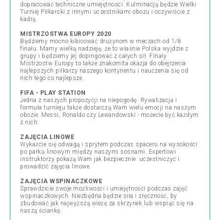
dopracować techniczne umiejętności. Kulminacją będzie Wielki
Turniej Piłkarski z innymi uczestnikami obozu i oczywiście z
kadrą.
MISTRZOSTWA EUROPY 2020
Będziemy mocno kibicować drużynom w meczach od 1/8
finału. Mamy wielką nadzieję, że to właśnie Polska wyjdzie z
grupy i będziemy jej dopingować z całych sił. Finały
Mistrzostw Europy to także znakomita okazja do obejrzenia
najlepszych piłkarzy naszego kontynentu i nauczenia się od
nich tego co najlepsze.
FIFA - PLAY STATION
Jedna z naszych propozycji na niepogodę. Rywalizacja i
formuła turnieju także dostarczą Wam wielu emocji na naszym
obozie. Messi, Ronaldo czy Lewandowski - możecie być każdym
z nich.
ZAJĘCIA LINOWE
Wykażcie się odwagą i sprytem podczas spaceru na wysokości
po parku linowym między naszymi sosnami. Expertowi
instruktorzy pokażą Wam jak bezpiecznie uczestniczyć i
prowadzić zajęcia linowe.
ZAJĘCIA WSPINACZKOWE
Sprawdzicie swoje możliwości i umiejętności podczas zajęć
wspinaczkowych. Niezbędna będzie siła i zręczność, by
zbudować jak najwyższą wieżę za skrzynek lub wspiąć się na
naszą ściankę.