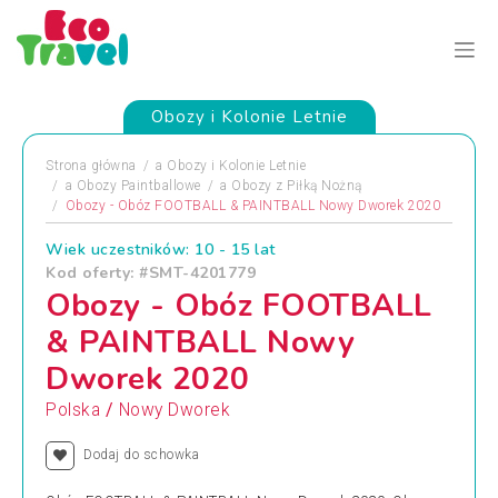
Obozy i Kolonie Letnie
Strona główna
a
Obozy i Kolonie Letnie
a
Obozy Paintballowe
a
Obozy z Piłką Nożną
Obozy - Obóz FOOTBALL & PAINTBALL Nowy Dworek 2020
Wiek uczestników: 10 - 15 lat
Kod oferty: #SMT-4201779
Obozy - Obóz FOOTBALL
& PAINTBALL Nowy
Dworek 2020
/
Polska
Nowy Dworek
Dodaj do schowka