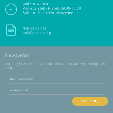
godz. otwarcia:
Poniedziałek - Piątek: 09:00-17:00
Sobota - Niedziela: nieczynne
Napisz do nas:
bok@ecotravel.pl
Newsletter
Aby otrzymywać informacje o ofertach i promocjach wpisz swój adres
e-mail:
ZAPISZ SIĘ >