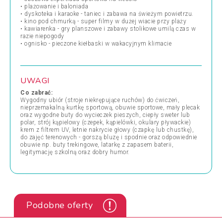
• plażowanie i baloniada
• dyskoteka i karaoke - taniec i zabawa na świeżym powietrzu.
• kino pod chmurką - super filmy w dużej wiacie przy plaży
• kawiarenka - gry planszowe i zabawy stolikowe umilą czas w
razie niepogody
• ognisko - pieczone kiełbaski w wakacyjnym klimacie
UWAGI
Co zabrać:
Wygodny ubiór (stroje niekrępujące ruchów) do ćwiczeń,
nieprzemakalną kurtkę sportową, obuwie sportowe, mały plecak
oraz wygodne buty do wycieczek pieszych, ciepły sweter lub
polar, strój kąpielowy (czepek, kąpielówki, okulary pływackie)
krem z filtrem UV, letnie nakrycie głowy (czapkę lub chustkę),
do zajęć terenowych - gorszą bluzę i spodnie oraz odpowiednie
obuwie np. buty trekingowe, latarkę z zapasem baterii,
legitymację szkolną oraz dobry humor.
Podobne oferty