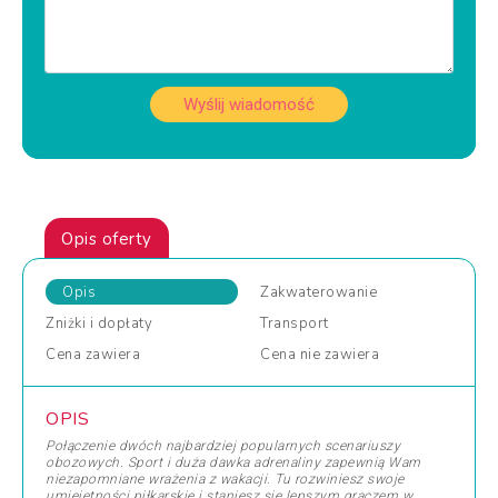
Wyślij wiadomość
Opis oferty
Opis
Zakwaterowanie
Zniżki
i dopłaty
Transport
Cena
zawiera
Cena
nie zawiera
OPIS
Połączenie dwóch najbardziej popularnych scenariuszy
obozowych. Sport i duża dawka adrenaliny zapewnią Wam
niezapomniane wrażenia z wakacji. Tu rozwiniesz swoje
umiejętności piłkarskie i staniesz się lepszym graczem w