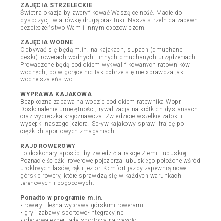
ZAJĘCIA STRZELECKIE
Świetna okazja by zweryfikować Waszą celność. Macie do
dyspozycji wiatrówkę długą oraz łuki. Nasza strzelnica zapewni
bezpieczeństwo Wam i innym obozowiczom.
ZAJĘCIA WODNE
Odbywać się będą m.in. na kajakach, supach (dmuchane
deski), rowerach wodnych i innych dmuchanych urządzeniach.
Prowadzone będą pod okiem wykwalifikowanych ratowników
wodnych, bo w gorące nic tak dobrze się nie sprawdza jak
wodne szaleństwo.
WYPRAWA KAJAKOWA
Bezpieczna zabawa na wodzie pod okiem ratownika Wopr.
Doskonalenie umiejętności, rywalizacja na krótkich dystansach
oraz wycieczka krajoznawcza. Zwiedzicie wszelkie zatoki i
wysepki naszego jeziora. Spływ kajakowy sprawi frajdę po
ciężkich sportowych zmaganiach
RAJD ROWEROWY
To doskonały sposób, by zwiedzić atrakcje Ziemi Lubuskiej.
Poznacie ścieżki rowerowe pojezierza lubuskiego położone wśród
urokliwych lasów, łąk i jezior. Komfort jazdy zapewnią nowe
górskie rowery, które sprawdzą się w każdych warunkach
terenowych i pogodowych.
Ponadto w programie m.in.
• rowery - leśna wyprawa górskimi rowerami
• gry i zabawy sportowo-integracyjne
• obozowa expertiada sportowa na wesoło