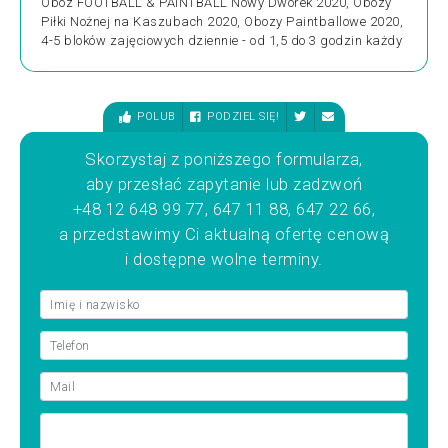
Obóz FOOTBALL & PAINTBALL Nowy Dworek 2020, Obozy
Piłki Nożnej na Kaszubach 2020, Obozy Paintballowe 2020,
4-5 bloków zajęciowych dziennie - od 1,5 do 3 godzin każdy
POLUB
PODZIEL SIĘ!
Skorzystaj z poniższego formularza,
aby przesłać zapytanie lub zadzwoń
+48 12 648 99 77, 647 11 88, 647 22 66,
a przedstawimy Ci aktualną ofertę cenową
i dostępne wolne terminy.