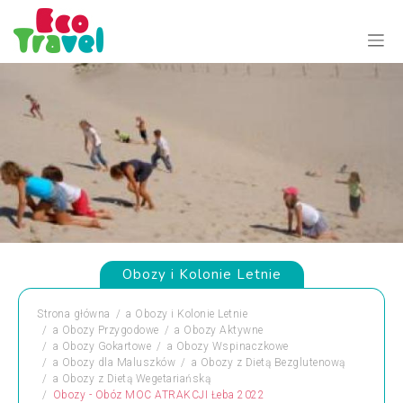
Obozy i Kolonie Letnie
Strona główna
a
Obozy i Kolonie Letnie
a
Obozy Przygodowe
a
Obozy Aktywne
a
Obozy Gokartowe
a
Obozy Wspinaczkowe
a
Obozy dla Maluszków
a
Obozy z Dietą Bezglutenową
a
Obozy z Dietą Wegetariańską
Obozy - Obóz MOC ATRAKCJI Łeba 2022