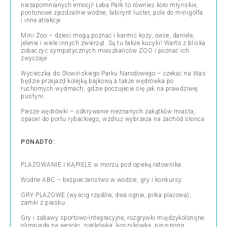
niezapomnianych emocji! Łeba Park to również koło młyńskie,
pontonowe zjeżdżalnie wodne, labirynt luster, pole do minigolfa
i inne atrakcje.
Mini Zoo – dzieci mogą poznać i karmić kozy, owce, daniele,
jelenie i wiele innych zwierząt. Są tu także kucyki! Warto z bliska
zobaczyć sympatycznych mieszkańców ZOO i poznać ich
zwyczaje.
Wycieczka do Słowińskiego Parku Narodowego – czekać na Was
będzie przejazd kolejką bajkową a także wędrówka po
ruchomych wydmach, gdzie poczujecie się jak na prawdziwej
pustyni.
Piesze wędrówki – odkrywanie nieznanych zakątków miasta,
spacer do portu rybackiego, wzdłuż wybrzeża na zachód słońca.
PONADTO:
PLAŻOWANIE I KĄPIELE w morzu pod opieką ratownika.
Wodne ABC – bezpieczeństwo w wodzie, gry i konkursy.
GRY PLAŻOWE (wyścig rzędów, dwa ognie, piłka plażowa),
zamki z piasku.
Gry i zabawy sportowo-integracyjne, rozgrywki międzykolonijne:
olimpiada na wesoło, siatkówka, koszykówka, ping-pong.