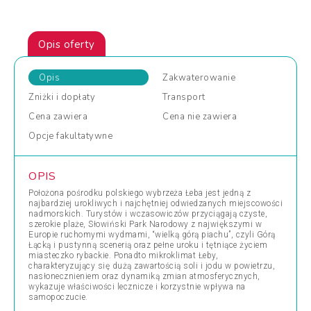
Opis oferty
Opis
Zakwaterowanie
Zniżki
i dopłaty
Transport
Cena
zawiera
Cena
nie zawiera
Opcje
fakultatywne
OPIS
Położona pośrodku polskiego wybrzeża Łeba jest jedną z
najbardziej urokliwych i najchętniej odwiedzanych miejscowości
nadmorskich. Turystów i wczasowiczów przyciągają czyste,
szerokie plaże, Słowiński Park Narodowy z największymi w
Europie ruchomymi wydmami, “wielką górą piachu”, czyli Górą
Łącką i pustynną scenerią oraz pełne uroku i tętniące życiem
miasteczko rybackie. Ponadto mikroklimat Łeby,
charakteryzujący się dużą zawartością soli i jodu w powietrzu,
nasłonecznieniem oraz dynamiką zmian atmosferycznych,
wykazuje właściwości lecznicze i korzystnie wpływa na
samopoczucie.