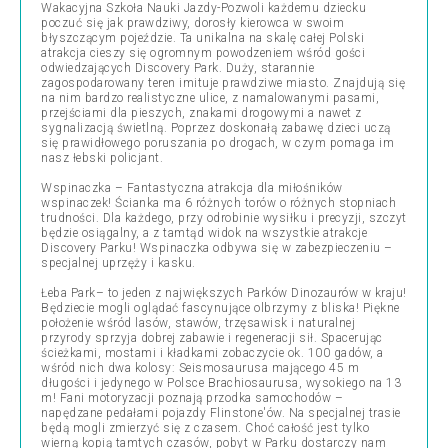
Wakacyjna Szkoła Nauki Jazdy-Pozwoli każdemu dziecku
poczuć się jak prawdziwy, dorosły kierowca w swoim
błyszczącym pojeździe. Ta unikalna na skalę całej Polski
atrakcja cieszy się ogromnym powodzeniem wśród gości
odwiedzających Discovery Park. Duży, starannie
zagospodarowany teren imituje prawdziwe miasto. Znajdują się
na nim bardzo realistyczne ulice, z namalowanymi pasami,
przejściami dla pieszych, znakami drogowymi a nawet z
sygnalizacją świetlną. Poprzez doskonałą zabawę dzieci uczą
się prawidłowego poruszania po drogach, w czym pomaga im
nasz łebski policjant.
Wspinaczka – Fantastyczna atrakcja dla miłośników
wspinaczek! Ścianka ma 6 różnych torów o różnych stopniach
trudności. Dla każdego, przy odrobinie wysiłku i precyzji, szczyt
będzie osiągalny, a z tamtąd widok na wszystkie atrakcje
Discovery Parku! Wspinaczka odbywa się w zabezpieczeniu –
specjalnej uprzęży i kasku.
Łeba Park– to jeden z największych Parków Dinozaurów w kraju!
Będziecie mogli oglądać fascynujące olbrzymy z bliska! Piękne
położenie wśród lasów, stawów, trzęsawisk i naturalnej
przyrody sprzyja dobrej zabawie i regeneracji sił. Spacerując
ścieżkami, mostami i kładkami zobaczycie ok. 100 gadów, a
wśród nich dwa kolosy: Seismosaurusa mającego 45 m
długości i jedynego w Polsce Brachiosaurusa, wysokiego na 13
m! Fani motoryzacji poznają przodka samochodów –
napędzane pedałami pojazdy Flinstone'ów. Na specjalnej trasie
będą mogli zmierzyć się z czasem. Choć całość jest tylko
wierną kopią tamtych czasów, pobyt w Parku dostarczy nam