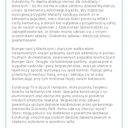
Autodromy-To idealna atrakcja również dla młodzieży i
dorosłych – bo kto nie ma w sobie odrobiny dziecka?Wystarczy
usiąść za kierownicą kolorowego pojazdu, aby rozpocząć
wyścigową przygodę! Maluchy spróbują swoich sił w
kierowaniu pojazdem, nieco starsze dzieci poćwiczą refleks i
ruchy kierownicą, a dorośli bez wątpienia z przyjemnością cofną
się do swoich wspomnień z dzieciństwa! Samochodziki są
zaprojektowane tak, że śmiało można zderzać się z innymi
uczestnikami zabawy. Znakomita zabawa i dreszczyk emocji
gwarantowane!.
Bumper cars’y-Młodszym i starszym wielbicielom
niesamowitych wrażeń polecamy zastrzyk adrenaliny w postaci
trudnych do okiełznania, zwariowanych pojazdów kosmicznych
Bumper Cars. Okrągłe, różnokolorowe pontony, wyposażone w
wygodne siedziska i pasy bezpieczeństwa, zaraz po starcie w
tajemniczy sposób wymykają się spod kontroli. Pędząc pełną
przeróżnych ewolucji trasą, wirują i zderzają się ze sobą,
dostarczając przy tym mnóstwa frajdy swoim kierowcom.
Eurobungy-To 6 dużych trampolin, które pozwolą Twojemu
dziecku na fantastyczne skoki. Specjalna konstrukcja z rur
aluminiowych oraz elastyczne gumy unoszą w powietrze
młodych amatorów skakania. Bezpieczeństwo zabawy
gwarantują uprzęże zapinane każdorazowo przez uprawionego
pracownika Discovery Park. Komu uda się skoczyć wyżej?
Starsi mogą pokusić się dodatkowo o powietrzne akrobacje.
Eurobungy umożliwiają osobom bardziej zaawansowanym w
skakaniu wykonanie w powietrzu salta.