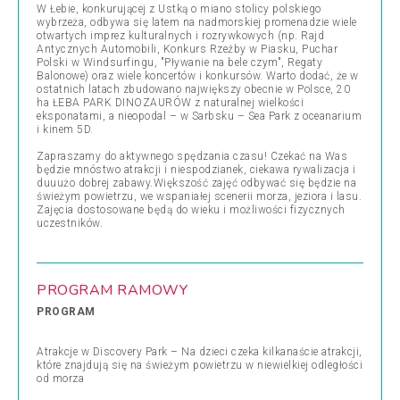
W Łebie, konkurującej z Ustką o miano stolicy polskiego
wybrzeża, odbywa się latem na nadmorskiej promenadzie wiele
otwartych imprez kulturalnych i rozrywkowych (np. Rajd
Antycznych Automobili, Konkurs Rzeźby w Piasku, Puchar
Polski w Windsurfingu, "Pływanie na bele czym", Regaty
Balonowe) oraz wiele koncertów i konkursów. Warto dodać, że w
ostatnich latach zbudowano największy obecnie w Polsce, 20
ha ŁEBA PARK DINOZAURÓW z naturalnej wielkości
eksponatami, a nieopodal – w Sarbsku – Sea Park z oceanarium
i kinem 5D.
Zapraszamy do aktywnego spędzania czasu! Czekać na Was
będzie mnóstwo atrakcji i niespodzianek, ciekawa rywalizacja i
duuużo dobrej zabawy.Większość zajęć odbywać się będzie na
świeżym powietrzu, we wspaniałej scenerii morza, jeziora i lasu.
Zajęcia dostosowane będą do wieku i możliwości fizycznych
uczestników.
PROGRAM RAMOWY
PROGRAM
Atrakcje w Discovery Park – Na dzieci czeka kilkanaście atrakcji,
które znajdują się na świeżym powietrzu w niewielkiej odległości
od morza