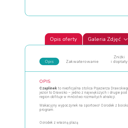
Opis oferty
Galeria Zdjęć
Zniżki
Opis
Zakwaterowanie
i dopłaty
OPIS
Czaplinek
to nieoficjalna stolica Pojezierza Drawski
jezior to Drawsko – jedno z największych i drugie po
region obfituje w mnóstwo rozmaitych atrakcji.
Wakacyjny wypoczynek na sportowo! Ośrodek z boiskam
program.
Ośrodek z własną plażą