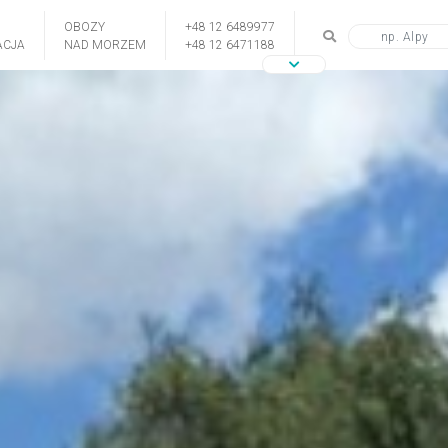
OBOZY
+48 12 6489977
CJA
NAD MORZEM
+48 12 6471188