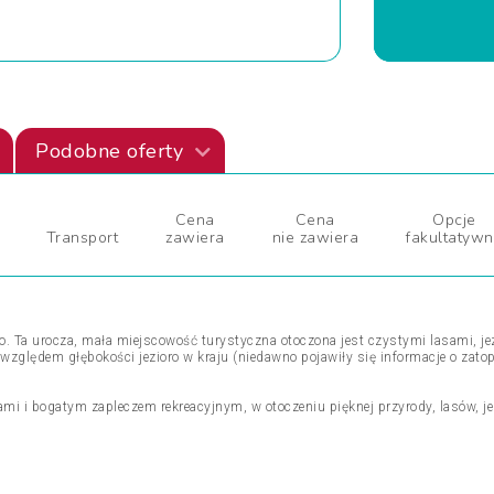
Podobne oferty
Cena
Cena
Opcje
Transport
zawiera
nie zawiera
fakultatyw
ego. Ta urocza, mała miejscowość turystyczna otoczona jest czystymi lasami, j
d względem głębokości jezioro w kraju (niedawno pojawiły się informacje o zat
i i bogatym zapleczem rekreacyjnym, w otoczeniu pięknej przyrody, lasów, je