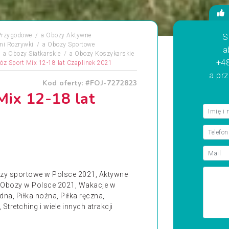
Przygodowe
a
Obozy Aktywne
S
mi Rozrywki
a
Obozy Sportowe
a
a
Obozy Siatkarskie
a
Obozy Koszykarskie
+48
óz Sport Mix 12-18 lat Czaplinek 2021
a pr
Kod oferty: #FOJ-7272823
Mix 12-18 lat
bozy sportowe w Polsce 2021, Aktywne
i Obozy w Polsce 2021, Wakacje w
na, Piłka nożna, Piłka ręczna,
tretching i wiele innych atrakcji