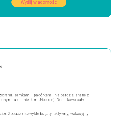
Wyślij wiadomość
ne
eziorami, zamkami i pagórkami. Najbardziej znane z
opionym tu niemieckim U-boocie). Dodatkowo cały
zior. Zobacz niezwykle bogaty, aktywny, wakacyjny