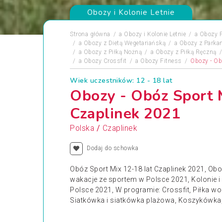
Obozy i Kolonie Letnie
Strona główna
a
Obozy i Kolonie Letnie
a
Obozy 
a
Obozy z Dietą Wegetariańską
a
Obozy z Parka
a
Obozy z Piłką Nożną
a
Obozy z Piłką Ręczną
a
Obozy Crossfit
a
Obozy Fitness
Obozy - Ob
Wiek uczestników: 12 - 18 lat
Obozy - Obóz Sport 
Czaplinek 2021
/
Polska
Czaplinek
Dodaj do schowka
Obóz Sport Mix 12-18 lat Czaplinek 2021, O
wakacje ze sportem w Polsce 2021, Kolonie 
Polsce 2021, W programie: Crossfit, Piłka wod
Siatkówka i siatkówka plażowa, Koszykówka, S