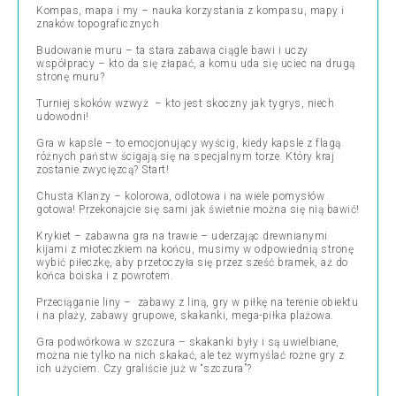
Kompas, mapa i my – nauka korzystania z kompasu, mapy i
znaków topograficznych
Budowanie muru – ta stara zabawa ciągle bawi i uczy
współpracy – kto da się złapać, a komu uda się uciec na drugą
stronę muru?
Turniej skoków wzwyż – kto jest skoczny jak tygrys, niech
udowodni!
Gra w kapsle – to emocjonujący wyścig, kiedy kapsle z flagą
różnych państw ścigają się na specjalnym torze. Który kraj
zostanie zwycięzcą? Start!
Chusta Klanzy – kolorowa, odlotowa i na wiele pomysłów
gotowa! Przekonajcie się sami jak świetnie można się nią bawić!
Krykiet – zabawna gra na trawie – uderzając drewnianymi
kijami z młoteczkiem na końcu, musimy w odpowiednią stronę
wybić piłeczkę, aby przetoczyła się przez sześć bramek, aż do
końca boiska i z powrotem.
Przeciąganie liny – zabawy z liną, gry w piłkę na terenie obiektu
i na plaży, zabawy grupowe, skakanki, mega-piłka plażowa.
Gra podwórkowa w szczura – skakanki były i są uwielbiane,
można nie tylko na nich skakać, ale też wymyślać rożne gry z
ich użyciem. Czy graliście już w “szczura”?