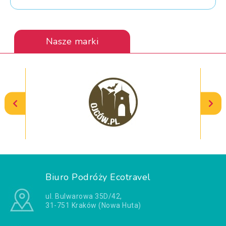
Nasze marki
Biuro Podróży Ecotravel
ul. Bulwarowa 35D/42,
31-751 Kraków (Nowa Huta)