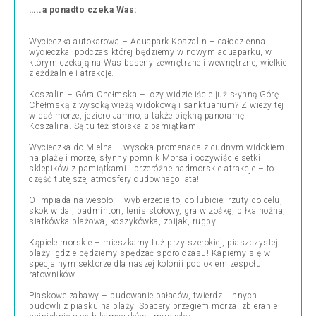
…..a ponadto czeka Was:
Wycieczka autokarowa – Aquapark Koszalin – całodzienna
wycieczka, podczas której będziemy w nowym aquaparku, w
którym czekają na Was baseny zewnętrzne i wewnętrzne, wielkie
zjeżdżalnie i atrakcje.
Koszalin – Góra Chełmska – czy widzieliście już słynną Górę
Chełmską z wysoką wieżą widokową i sanktuarium? Z wieży tej
widać morze, jezioro Jamno, a także piękną panoramę
Koszalina. Są tu też stoiska z pamiątkami.
Wycieczka do Mielna – wysoka promenada z cudnym widokiem
na plażę i morze, słynny pomnik Morsa i oczywiście setki
sklepików z pamiątkami i przeróżne nadmorskie atrakcje – to
część tutejszej atmosfery cudownego lata!
Olimpiada na wesoło – wybierzecie to, co lubicie: rzuty do celu,
skok w dal, badminton, tenis stołowy, gra w zośkę, piłka nożna,
siatkówka plażowa, koszykówka, zbijak, rugby.
Kąpiele morskie – mieszkamy tuż przy szerokiej, piaszczystej
plaży, gdzie będziemy spędzać sporo czasu! Kapiemy się w
specjalnym sektorze dla naszej kolonii pod okiem zespołu
ratowników.
Piaskowe zabawy – budowanie pałaców, twierdz i innych
budowli z piasku na plaży. Spacery brzegiem morza, zbieranie