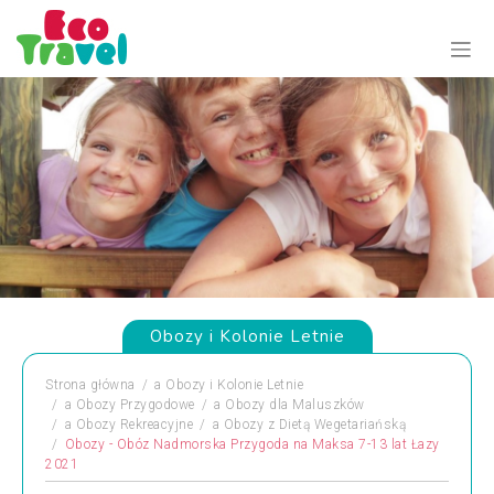
Obozy i Kolonie Letnie
Strona główna
a
Obozy i Kolonie Letnie
a
Obozy Przygodowe
a
Obozy dla Maluszków
a
Obozy Rekreacyjne
a
Obozy z Dietą Wegetariańską
Obozy - Obóz Nadmorska Przygoda na Maksa 7-13 lat Łazy
2021