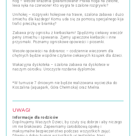
nóg – wesołe wrażenia gwarantowane! Prawa noga na zielone,
lewa ręka na czerwone! Kto wygra te szalone rozgrywki?
Unihokej – rozgrywki hokejowe na trawie, szalona zabawa i dużo
śmiechu dla każdego! Komu uda się za pomocą specjalnego kija
trafić piłeczką w bramkę?
Zabawa przy ognisku z kiełbaskami! Spędzimy ciekawy wieczór
pełny śmiechu i śpiewania. Zjemy upieczone kiełbaski i inne
przysmaki. Poznamy ogniskowe opowieści i piosenki.
Wesołe opowieści na dobranoc – codziennie wieczorem dla
chętnych będzie wspólne czytanie ciekawych książek dla dzieci.
Wakacyjna dyskoteka – szalona zabawa na dyskotece w
naszym ośrodku. Uroczyste rozdanie dyplomów.
*W turnusie 7 dniowym nie będzie realizowana wycieczka do
Koszalina (aquapark, Góra Chełmska) oraz Mielna.
UWAGI
Informacje dla rodziców
Dopilnujemy Waszych Dzieci, by czuły się dobrze i aby niczego
im nie brakowało. Zapewniamy całodobową opiekę i
maksymalne bezpieczeństwo podczas wszystkich zajęć.
Dbamy o dobry humor wszystkich uczestników. Nasi