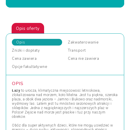
Opis oferty
Opis
Zakwaterowanie
Zniżki
i dopłaty
Transport
Cena
zawiera
Cena
nie zawiera
Opcje
fakultatywne
OPIS
Łazy
to urocza, klimatyczna miejscowość letniskowa,
zlokalizowana nad morzem, koło Mielna. Jest tu piękna, szeroka
plaża, a obok dwa jeziora – Jamno i Bukowo oraz nadmorski,
wydmowy las. Latem jest tu mnóstwo sezonowych atrakcji i
sklepików. Jedna z najpiękniejszych i najszerszych plaż w
Polsce! Zejście nad morze jest płaskie i tuż przy naszym
obiekcie.
Obóz dla super aktywnych dzieci, które nie mogą usiedzieć w
miejscu – dużo ruchu, aktywności, różnorodnych atrakcji,