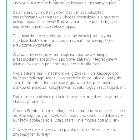
i nowych, nieznanych miejsc, odkrywanie nieznanych plaż.
Dzień szalonych detektywów. Czy umiesz odczytać
zaszyfrowane wiadomości? Chcesz dowiedzieć się na czym
polega praca detektywa? Ruszaj z nami – tego dnia będzie
naprawdę tajemniczo i ekscytująco!
Trickboards – czy próbowaliście już wesołej zabawy na
trickboardach? Komu uda się utrzymać równowagę? Oto
prawdziwe wyzwanie!
Wyzwalamy energię – animacje na sportowo – bieg z
przeszkodami, rozgrywki sportowe, zabawy integracyjne w
terenie, ćwiczenia pod chmurką, crossfit dla dzieci.
Akcja adrenalina – nadmorskie igrzyska – dla każdego coś
fajnego czyli Neptunalia – wybierzecie to, co lubicie: rzuty do
celu, badminton, tenis stołowy, gra w zośkę, piłka nożna,
siatkówka plażowa, koszykówka, zbijak, rugby i rzut trójzębem.
Slackline – chodzenie po taśmie rozpiętej między drzewami –
akrobacje na linie.
Chrono Bomb – bomba tyka, liny i sznurki rozwieszone – teraz
od Waszego sprytu i szybkości będzie zależało ile zdobyczy –
punktów zdobędziecie. Czas start – nie można potrącić linki!
Zawody w skokach w dal na piasku oraz rzuty w dal – kto
zwycięży ten turniej?