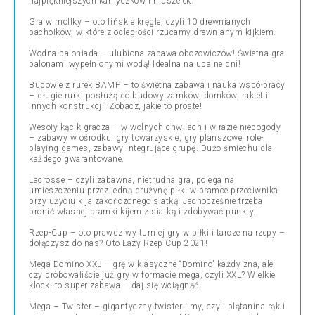
najpiękniejszych kamyczków i muszelek.
Gra w mollky – oto fińskie kręgle, czyli 10 drewnianych
pachołków, w które z odległości rzucamy drewnianym kijkiem.
Wodna baloniada – ulubiona zabawa obozowiczów! Świetna gra
balonami wypełnionymi wodą! Idealna na upalne dni!
Budowle z rurek BAMP – to świetna zabawa i nauka współpracy
– długie rurki posłużą do budowy zamków, domków, rakiet i
innych konstrukcji! Zobacz, jakie to proste!
Wesoły kącik gracza – w wolnych chwilach i w razie niepogody
– zabawy w ośrodku: gry towarzyskie, gry planszowe, role-
playing games, zabawy integrujące grupę. Dużo śmiechu dla
każdego gwarantowane.
Lacrosse – czyli zabawna, nietrudna gra, polega na
umieszczeniu przez jedną drużynę piłki w bramce przeciwnika
przy użyciu kija zakończonego siatką. Jednocześnie trzeba
bronić własnej bramki kijem z siatką i zdobywać punkty.
Rzep-Cup – oto prawdziwy turniej gry w piłki i tarcze na rzepy –
dołączysz do nas? Oto Łazy Rzep-Cup 2021!
Mega Domino XXL – grę w klasyczne “Domino” każdy zna, ale
czy próbowaliście już gry w formacie mega, czyli XXL? Wielkie
klocki to super zabawa – daj się wciągnąć!
Mega – Twister – gigantyczny twister i my, czyli plątanina rąk i