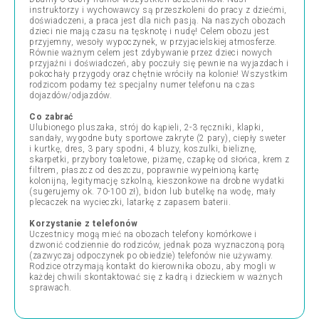
instruktorzy i wychowawcy są przeszkoleni do pracy z dziećmi,
doświadczeni, a praca jest dla nich pasją. Na naszych obozach
dzieci nie mają czasu na tęsknotę i nudę! Celem obozu jest
przyjemny, wesoły wypoczynek, w przyjacielskiej atmosferze.
Równie ważnym celem jest zdybywanie przez dzieci nowych
przyjaźni i doświadczeń, aby poczuły się pewnie na wyjazdach i
pokochały przygody oraz chętnie wróciły na kolonie! Wszystkim
rodzicom podamy też specjalny numer telefonu na czas
dojazdów/odjazdów.
Co zabrać
Ulubionego pluszaka, strój do kąpieli, 2-3 ręczniki, klapki,
sandały, wygodne buty sportowe zakryte (2 pary), ciepły sweter
i kurtkę, dres, 3 pary spodni, 4 bluzy, koszulki, bieliznę,
skarpetki, przybory toaletowe, piżamę, czapkę od słońca, krem z
filtrem, płaszcz od deszczu, poprawnie wypełnioną kartę
kolonijną, legitymację szkolną, kieszonkowe na drobne wydatki
(sugerujemy ok. 70-100 zł), bidon lub butelkę na wodę, mały
plecaczek na wycieczki, latarkę z zapasem baterii.
Korzystanie z telefonów
Uczestnicy mogą mieć na obozach telefony komórkowe i
dzwonić codziennie do rodziców, jednak poza wyznaczoną porą
(zazwyczaj odpoczynek po obiedzie) telefonów nie używamy.
Rodzice otrzymają kontakt do kierownika obozu, aby mogli w
każdej chwili skontaktować się z kadrą i dzieckiem w ważnych
sprawach.