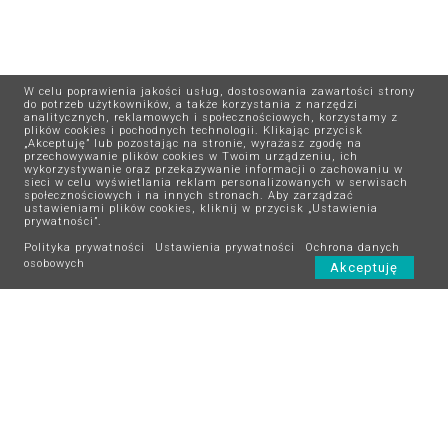
W celu poprawienia jakości usług, dostosowania zawartości strony
do potrzeb użytkowników, a także korzystania z narzędzi
analitycznych, reklamowych i społecznościowych, korzystamy z
plików cookies i pochodnych technologii. Klikając przycisk
„Akceptuję” lub pozostając na stronie, wyrażasz zgodę na
przechowywanie plików cookies w Twoim urządzeniu, ich
wykorzystywanie oraz przekazywanie informacji o zachowaniu w
sieci w celu wyświetlania reklam personalizowanych w serwisach
społecznościowych i na innych stronach. Aby zarządzać
ustawieniami plików cookies, kliknij w przycisk „Ustawienia
prywatności”.
Polityka prywatności
Ustawienia prywatności
Ochrona danych
osobowych
Akceptuję