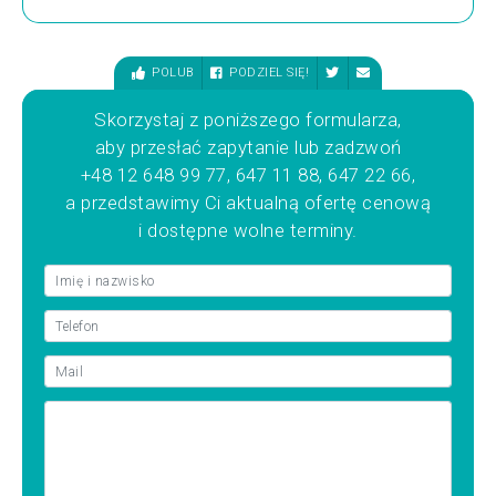
POLUB
PODZIEL SIĘ!
Skorzystaj z poniższego formularza,
aby przesłać zapytanie lub zadzwoń
+48 12 648 99 77, 647 11 88, 647 22 66,
a przedstawimy Ci aktualną ofertę cenową
i dostępne wolne terminy.