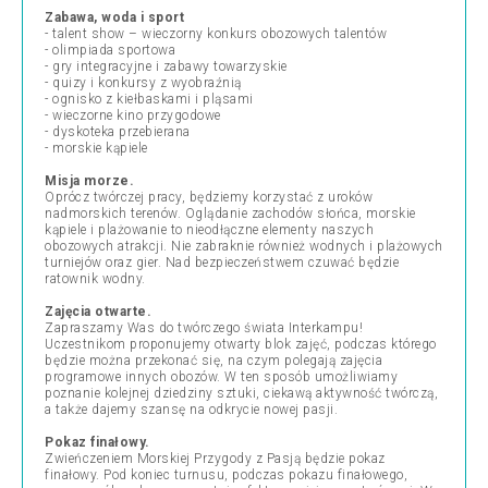
Zabawa, woda i sport
- talent show – wieczorny konkurs obozowych talentów
- olimpiada sportowa
- gry integracyjne i zabawy towarzyskie
- quizy i konkursy z wyobraźnią
- ognisko z kiełbaskami i pląsami
- wieczorne kino przygodowe
- dyskoteka przebierana
- morskie kąpiele
Misja morze.
Oprócz twórczej pracy, będziemy korzystać z uroków
nadmorskich terenów. Oglądanie zachodów słońca, morskie
kąpiele i plażowanie to nieodłączne elementy naszych
obozowych atrakcji. Nie zabraknie również wodnych i plażowych
turniejów oraz gier. Nad bezpieczeństwem czuwać będzie
ratownik wodny.
Zajęcia otwarte.
Zapraszamy Was do twórczego świata Interkampu!
Uczestnikom proponujemy otwarty blok zajęć, podczas którego
będzie można przekonać się, na czym polegają zajęcia
programowe innych obozów. W ten sposób umożliwiamy
poznanie kolejnej dziedziny sztuki, ciekawą aktywność twórczą,
a także dajemy szansę na odkrycie nowej pasji.
Pokaz finałowy.
Zwieńczeniem Morskiej Przygody z Pasją będzie pokaz
finałowy. Pod koniec turnusu, podczas pokazu finałowego,