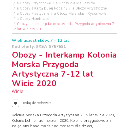
a
Obozy Przygodowe
a
Obozy dla Maluszków
a
Obozy z Kartą Dużej Rodziny
a
Obozy Artystyczne
a
Obozy Plastyczne
a
Obozy Malarskie i Rysunkowe
a
Obozy Handmade
Obozy - Interkamp Kolonia Morska Przygoda Artystyczna 7-
12 lat Wicie 2020
Wiek uczestników: 7 - 12 lat
Kod oferty: #XSA-9787591
Obozy - Interkamp Kolonia
Morska Przygoda
Artystyczna 7-12 lat
Wicie 2020
Wicie
Dodaj do schowka
Kolonia Morska Przygoda Artystyczna 7-12 lat Wicie 2020,
Kolonie Letnie nad morzem 2020, Kolonie przygodowe z z
zajęciami hand made nad morzem dla dzieci,