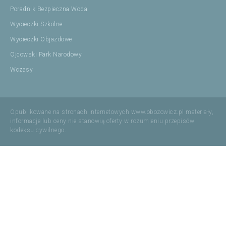
Poradnik Bezpieczna Woda
Wycieczki Szkolne
Wycieczki Objazdowe
Ojcowski Park Narodowy
Wczasy
Opublikowane na stronach internetowych www.obozowicz.pl materiały,
informacje lub ceny nie stanowią oferty w rozumieniu przepisów
kodeksu cywilnego.