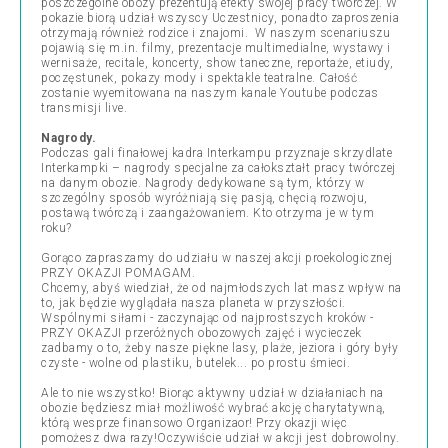
poszczególne obozy prezentują efekty swojej pracy twórczej. W
pokazie biorą udział wszyscy Uczestnicy, ponadto zaproszenia
otrzymają również rodzice i znajomi. W naszym scenariuszu
pojawią się m.in. filmy, prezentacje multimedialne, wystawy i
wernisaże, recitale, koncerty, show taneczne, reportaże, etiudy,
poczęstunek, pokazy mody i spektakle teatralne. Całość
zostanie wyemitowana na naszym kanale Youtube podczas
transmisji live.
Nagrody.
Podczas gali finałowej kadra Interkampu przyznaje skrzydlate
Interkampki – nagrody specjalne za całokształt pracy twórczej
na danym obozie. Nagrody dedykowane są tym, którzy w
szczególny sposób wyróżniają się pasją, chęcią rozwoju,
postawą twórczą i zaangażowaniem. Kto otrzyma je w tym
roku?
Gorąco zapraszamy do udziału w naszej akcji proekologicznej
PRZY OKAZJI POMAGAM.
Chcemy, abyś wiedział, że od najmłodszych lat masz wpływ na
to, jak będzie wyglądała nasza planeta w przyszłości.
Wspólnymi siłami - zaczynając od najprostszych kroków -
PRZY OKAZJI przeróżnych obozowych zajęć i wycieczek
zadbamy o to, żeby nasze piękne lasy, plaże, jeziora i góry były
czyste - wolne od plastiku, butelek... po prostu śmieci.
Ale to nie wszystko! Biorąc aktywny udział w działaniach na
obozie będziesz miał możliwość wybrać akcję charytatywną,
którą wesprze finansowo Organizaor! Przy okazji więc
pomożesz dwa razy!Oczywiście udział w akcji jest dobrowolny.