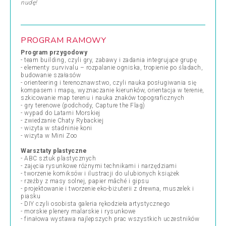
nudę!
PROGRAM RAMOWY
Program przygodowy
- team building, czyli gry, zabawy i zadania integrujące grupę
- elementy survivalu – rozpalanie ogniska, tropienie po śladach,
budowanie szałasów
- orienteering i terenoznawstwo, czyli nauka posługiwania się
kompasem i mapą, wyznaczanie kierunków, orientacja w terenie,
szkicowanie map terenu i nauka znaków topograficznych
- gry terenowe (podchody, Capture the Flag)
- wypad do Latarni Morskiej
- zwiedzanie Chaty Rybackiej
- wizyta w stadninie koni
- wizyta w Mini Zoo
Warsztaty plastyczne
- ABC sztuk plastycznych
- zajęcia rysunkowe różnymi technikami i narzędziami
- tworzenie komiksów i ilustracji do ulubionych książek
- rzeźby z masy solnej, papier mâché i gipsu
- projektowanie i tworzenie eko-biżuterii z drewna, muszelek i
piasku
- DIY czyli osobista galeria rękodzieła artystycznego
- morskie plenery malarskie i rysunkowe
- finałowa wystawa najlepszych prac wszystkich uczestników