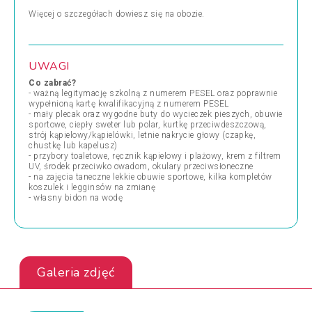
Więcej o szczegółach dowiesz się na obozie.
UWAGI
Co zabrać?
- ważną legitymację szkolną z numerem PESEL oraz poprawnie
wypełnioną kartę kwalifikacyjną z numerem PESEL
- mały plecak oraz wygodne buty do wycieczek pieszych, obuwie
sportowe, ciepły sweter lub polar, kurtkę przeciwdeszczową,
strój kąpielowy/kąpielówki, letnie nakrycie głowy (czapkę,
chustkę lub kapelusz)
- przybory toaletowe, ręcznik kąpielowy i plażowy, krem z filtrem
UV, środek przeciwko owadom, okulary przeciwsłoneczne
- na zajęcia taneczne lekkie obuwie sportowe, kilka kompletów
koszulek i legginsów na zmianę
- własny bidon na wodę
Galeria zdjęć