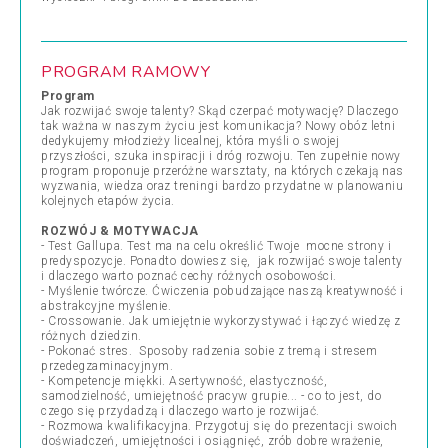
PROGRAM RAMOWY
Program
Jak rozwijać swoje talenty? Skąd czerpać motywację? Dlaczego
tak ważna w naszym życiu jest komunikacja? Nowy obóz letni
dedykujemy młodzieży licealnej, która myśli o swojej
przyszłości, szuka inspiracji i dróg rozwoju. Ten zupełnie nowy
program proponuje przeróżne warsztaty, na których czekają nas
wyzwania, wiedza oraz treningi bardzo przydatne w planowaniu
kolejnych etapów życia.
ROZWÓJ & MOTYWACJA
- Test Gallupa. Test ma na celu określić Twoje mocne strony i
predyspozycje. Ponadto dowiesz się, jak rozwijać swoje talenty
i dlaczego warto poznać cechy różnych osobowości.
- Myślenie twórcze. Ćwiczenia pobudzające naszą kreatywność i
abstrakcyjne myślenie.
- Crossowanie. Jak umiejętnie wykorzystywać i łączyć wiedzę z
różnych dziedzin.
- Pokonać stres. Sposoby radzenia sobie z tremą i stresem
przedegzaminacyjnym.
- Kompetencje miękki. Asertywność, elastyczność,
samodzielność, umiejętność pracyw grupie... - co to jest, do
czego się przydadzą i dlaczego warto je rozwijać.
- Rozmowa kwalifikacyjna. Przygotuj się do prezentacji swoich
doświadczeń, umiejętności i osiągnięć, zrób dobre wrażenie,