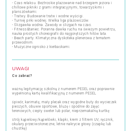
- Czas relaksu. Beztroskie plażowanie nad brzegiem jeziora i
chillowe pikniki z grami integracyjnymi, towarzyskimi i
planszówkami.
- Tratwy. Budowanie tratw i wodne wyścigi.
- Turniej piłki wodnej. Wielka liga plażowiczów.
- Ślizgawka wodna. Zawody w ślizgach na czas.
- Fitness&taniec. Poranna dawka ruchu na świeżym powietrzu,
nauka prostych choreografii do najgorętszych hitów lata.
- Beach party. Klimatyczna dyskoteka plenerowa z tematem
przewodnim.
- Muzyczne ognisko z kiełbaskami.
UWAGI
Co zabrać?
ważną legitymację szkolną z numerem PESEL oraz poprawnie
wypełnioną kartę kwalifikacyjną z numerem PESEL
śpiwór, karimatę, mały plecak oraz wygodne buty do wycieczek
pieszych, obuwie sportowe, bluzę i spodnie do zajęć
terenowych, ciepły sweter lub polar, nieprzemakalną kurtkę
strój kąpielowy/kąpielówki, klapki, krem z filtrem UV, ręcznik,
okulary przeciwsłoneczne, letnie nakrycie głowy (czapkę lub
chustkę)