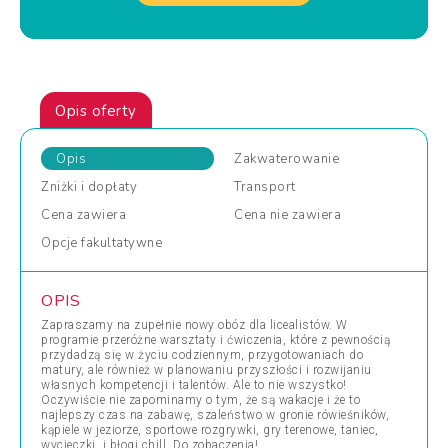
Opis oferty
Opis
Zakwaterowanie
Zniżki
i dopłaty
Transport
Cena
zawiera
Cena
nie zawiera
Opcje
fakultatywne
OPIS
Zapraszamy na zupełnie nowy obóz dla licealistów. W
programie przeróżne warsztaty i ćwiczenia, które z pewnością
przydadzą się w życiu codziennym, przygotowaniach do
matury, ale również w planowaniu przyszłości i rozwijaniu
własnych kompetencji i talentów. Ale to nie wszystko!
Oczywiście nie zapominamy o tym, że są wakacje i że to
najlepszy czas na zabawę, szaleństwo w gronie rówieśników,
kąpiele w jeziorze, sportowe rozgrywki, gry terenowe, taniec,
wycieczki i błogi chill. Do zobaczenia!