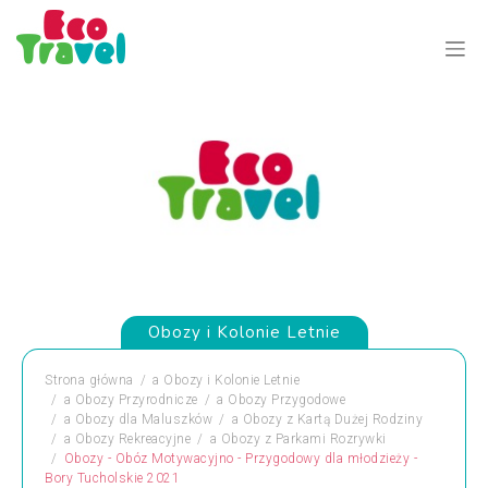
Obozy i Kolonie Letnie
Strona główna
a
Obozy i Kolonie Letnie
a
Obozy Przyrodnicze
a
Obozy Przygodowe
a
Obozy dla Maluszków
a
Obozy z Kartą Dużej Rodziny
a
Obozy Rekreacyjne
a
Obozy z Parkami Rozrywki
Obozy - Obóz Motywacyjno - Przygodowy dla młodzieży -
Bory Tucholskie 2021