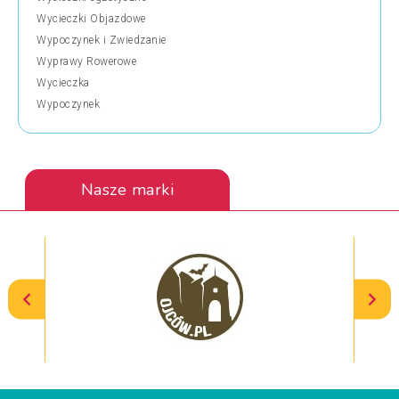
Wycieczki Objazdowe
Wypoczynek i Zwiedzanie
Wyprawy Rowerowe
Wycieczka
Wypoczynek
Nasze marki