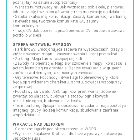
poznaj tajniki sztuki autoprezentacji.
- Warsztaty motywacyjne. Jak wyznaczać sobie cele, planować
ich realizację i wzmacniać wewnętrzną motywację do działania.
- Sztuka skutecznej komunikacji. Zasady komunikacji werbalnej
i niewerbalnej, tworzenie komunikatu JA, szumy
komunikacyjne.
- Twoje CV. Jak dobrze napisać pierwsze CV i budować ciekawe
portfolio w sieci.
STREFA AKTYWNEJ PRYGODY
- Park linowy. Emocjonująca zabawa na wysokościach, trasy o
zróżnicowanym stopniu zaawansowania i ilości przeszkód.
- Zorbing! Mega fun w toczącej się kuli.
- Zawody na orientację. Najpierw szkolenie z mapy i kompasu, a
potem leśny bieg na orientację. Będzie rywalizacja w grupach
zarówno w dziennych, jak i nocnych zawodach.
- Gry terenowe. Podchody i dwie flagi to plenerowe gry, które
będą sprawdzianem charakteru, sprytu, odwagi i współpracy
zespołowej.
- Podstawy survivalu. ABC tajników przetrwania, tropienie
zwierząt po śladach, budowanie stosów ogniskowych i
rozpalanie ognia, budowanie szałasów.
- Team building. Specjalnie opracowanie zadania mają posłużyć
integracji grupy, lepszej komunikacji, zbudowania zaufania i
współdziałania.
WAKACJE NAD JEZIOREM
- Słoneczne kąpiele pod okiem ratownika WOPR.
- Wycieczki kajakowe. Krótsze i dłuższe wyprawy kajakowe po
Jeziorze Mausz.