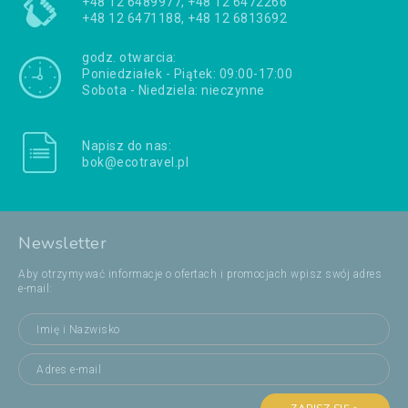
+48 12 6489977, +48 12 6472266
+48 12 6471188, +48 12 6813692
godz. otwarcia:
Poniedziałek - Piątek: 09:00-17:00
Sobota - Niedziela: nieczynne
Napisz do nas:
bok@ecotravel.pl
Newsletter
Aby otrzymywać informacje o ofertach i promocjach wpisz swój adres
e-mail: