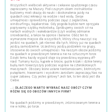
Wszystkich wielbicieli aktywnie i ciekawie spędzonego czasu
zapraszamy na Mazury. Pod czujnym okiem instruktorów
będziemy mieli okazję do nauki i doskonalenia jazdy na
quadach oraz rekreacji na wodzie i nad wodą. Swoje
umiejętności sprawdzimy podczas zajęć z żeglarstwa,
windsurfingu, kajakarstwa. Gdy pogoda będzie nam sprzyjała
popływamy szybką motorówką. Spróbujemy swoich sił na
nartach wodnych i wakeboardzie (czyli wodnej odmianie
snowboardu), a także na oponce i bananie. Obóz ten to
wymarzone miejsce dla wszystkich, którzy chcą nauczyć się
jeździć na quadach, jak również dla tych, którzy już na quadach
jeżdżą samodzielnie. Uczestnicy jeżdżą podzieleni na grupy,
stosownie do swoich umiejętności. Na naszym obozie jeździmy
na quadach w prawdziwym terenie a nie na sztucznym torze.
Dzięki temu każdy wyjazd staje się prawdziwą wyprawą off-
road. Tumany kurzu, kąpiele w błocie, gęste krzaki i dzikie tereny
będą nam towarzyszyły podczas wypraw na czterokołowych
maszynach. Obszary leśne usłane nierównościami, błotnistymi
pułapkami, trawersami i wysokimi zaroślami zapraszają Nas na
super zabawę. Czy jesteś gotowy? Jeśli tak, to ten obóz jest dla
Ciebie.
..:: DLACZEGO WARTO WYBRAĆ NASZ OBÓZ? CZYM
RÓŻNI SIĘ OD OBOZÓW INNYCH FIRM?
Na quadach jeździmy w prawdziwym, zróżnicowanym terenie a
nie w kółko, po torze.