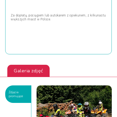
Za dopłatą, pociągiem lub autokarem z opiekunem, z kilkunastu
większych miast w Polsce.
Galeria zdjęć
Zdjęcia
promujące