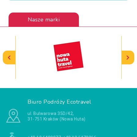
Nasze marki
Biuro Podróży Ecotravel
ul. Bulwarowa 35D/42,
31-751 Kraków (Nowa Huta)