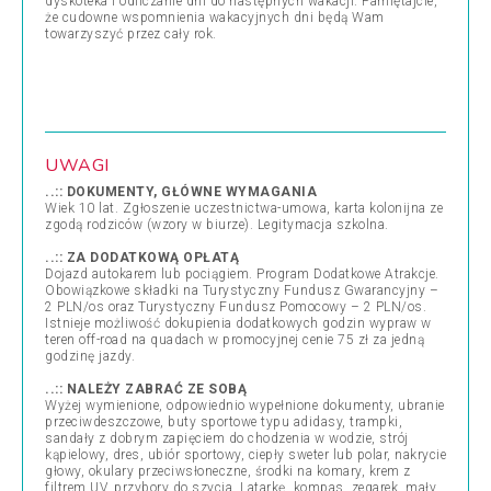
dyskoteka i odliczanie dni do następnych wakacji. Pamiętajcie,
że cudowne wspomnienia wakacyjnych dni będą Wam
towarzyszyć przez cały rok.
UWAGI
..:: DOKUMENTY, GŁÓWNE WYMAGANIA
Wiek 10 lat. Zgłoszenie uczestnictwa-umowa, karta kolonijna ze
zgodą rodziców (wzory w biurze). Legitymacja szkolna.
..:: ZA DODATKOWĄ OPŁATĄ
Dojazd autokarem lub pociągiem. Program Dodatkowe Atrakcje.
Obowiązkowe składki na Turystyczny Fundusz Gwarancyjny –
2 PLN/os oraz Turystyczny Fundusz Pomocowy – 2 PLN/os.
Istnieje możliwość dokupienia dodatkowych godzin wypraw w
teren off-road na quadach w promocyjnej cenie 75 zł za jedną
godzinę jazdy.
..:: NALEŻY ZABRAĆ ZE SOBĄ
Wyżej wymienione, odpowiednio wypełnione dokumenty, ubranie
przeciwdeszczowe, buty sportowe typu adidasy, trampki,
sandały z dobrym zapięciem do chodzenia w wodzie, strój
kąpielowy, dres, ubiór sportowy, ciepły sweter lub polar, nakrycie
głowy, okulary przeciwsłoneczne, środki na komary, krem z
filtrem UV, przybory do szycia. Latarkę, kompas, zegarek, mały