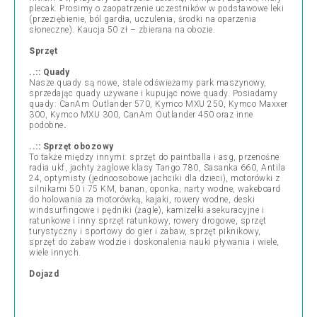
plecak. Prosimy o zaopatrzenie uczestników w podstawowe leki
(przeziębienie, ból gardła, uczulenia, środki na oparzenia
słoneczne). Kaucja 50 zł – zbierana na obozie.
Sprzęt
..:: Quady
Nasze quady są nowe, stale odświeżamy park maszynowy,
sprzedając quady używane i kupując nowe quady. Posiadamy
quady: CanAm Outlander 570, Kymco MXU 250, Kymco Maxxer
300, Kymco MXU 300, CanAm Outlander 450 oraz inne
podobne
.
..:: Sprzęt obozowy
To także między innymi: sprzęt do paintballa i asg, przenośne
radia ukf, jachty żaglowe klasy Tango 780, Sasanka 660, Antila
24, optymisty (jednoosobowe jachciki dla dzieci), motorówki z
silnikami 50 i 75 KM, banan, oponka, narty wodne, wakeboard
do holowania za motorówką, kajaki, rowery wodne, deski
windsurfingowe i pędniki (żagle), kamizelki asekuracyjne i
ratunkowe i inny sprzęt ratunkowy, rowery drogowe, sprzęt
turystyczny i sportowy do gier i zabaw, sprzęt piknikowy,
sprzęt do zabaw wodzie i doskonalenia nauki pływania i wiele,
wiele innych.
Dojazd