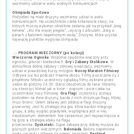
weźmiemy udział w wielu wodnych konkurencjach.
Olimpiada Sportowa
Podzieleni na małe drużyny weźmiemy udział w wielu
konkurencjach. Na uczestników czeka kilkanaście stacji, na
których muszą wykonać określone zadania jak na przykład „bieg
kelnera”, „kto ma więcej piegów”, „wyścig z arbuzem, „bieg w
parach z balonem napełnionym wodą”. Drużyna, która uzyska
najwięcej punktów wygrywa olimpiadę.
..:: PROGRAM WIECZORNY (po kolacji)
Wieczorne Ogniska
. Wspólnie spędzone wieczory przy
ognisku, gitarze i kiełbaskach.
Gry i Zabawy Stolikowe.
W
atmosferze dobrej zabawy i zdrowej rywalizacji, weźmiemy
udział w prawdziwej burzy mózgów.
Nocny Maraton Filmowy
.
Odbywa się raz podczas trwania obozu. Filmy puszczane są z
projektora. Młodsi uczestnicy oglądają filmy wybrane przez
siebie do godziny 24.00. Starsi obozowicze do rana. Staramy
się stworzyć klimat jak w kinie – popcorn i picie czeka na
uczestników nocy filmowej.
Gra Flagi.
Uczestnicy zostają
podzieleni na dwie drużyny, każda z nich otrzymuje flagę, której
musi bronić. Celem zabawy jest zdobycie flagi drużyny
przeciwnej. Jest to strategiczna gra, która bardzo integruje
grupę, a żeby wygrać pojedynek, współpraca jest w niej
nieodzownym elementem. Nie sprawność jest najważniejsza w
tej grze, a strategia ataku na flagę
przeciwnika.
Dyskoteki.
Super zabawa przy dobrej muzyce do
późnych godzin wieczornych.
Baloniada
. Balony napełnione
wodą, ręczniki i zabawa na całego, na mokro.
Festiwal