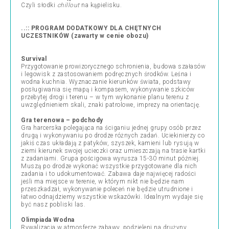
Czyli słodki
chillout
na kąpielisku.
..:: PROGRAM DODATKOWY DLA CHĘTNYCH
UCZESTNIKÓW
(zawarty w cenie obozu)
Survival
Przygotowanie prowizorycznego schronienia, budowa szałasów
i legowisk z zastosowaniem podręcznych środków. Leśna i
wodna kuchnia. Wyznaczanie kierunków świata, podstawy
posługiwania się mapą i kompasem, wykonywanie szkiców
przebytej drogi i terenu – w tym wykonanie planu terenu z
uwzględnieniem skali, znaki patrolowe, imprezy na orientację.
Gra terenowa – podchody
Gra harcerska polegająca na ściganiu jednej grupy osób przez
drugą i wykonywaniu po drodze różnych zadań. Uciekinierzy co
jakiś czas układają z patyków, szyszek, kamieni lub rysują w
ziemi kierunek swojej ucieczki oraz umieszczają na trasie kartki
z zadaniami. Grupa pościgowa wyrusza 15-30 minut później.
Muszą po drodze wykonać wszystkie przygotowane dla nich
zadania i to udokumentować. Zabawa daje najwięcej radości
jeśli ma miejsce w terenie, w którym nikt nie będzie nam
przeszkadzał, wykonywanie poleceń nie będzie utrudnione i
łatwo odnajdziemy wszystkie wskazówki. Idealnym wydaje się
być nasz pobliski las.
Olimpiada Wodna
Rywalizacja w atmosferze zabawy, podzieleni na drużyny