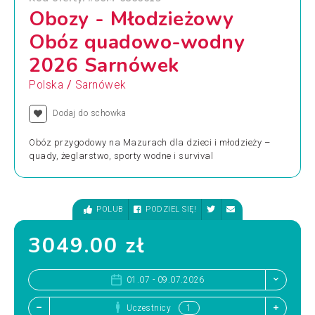
Obozy - Młodzieżowy
Obóz quadowo-wodny
2026 Sarnówek
/
Polska
Sarnówek
Dodaj do schowka
Obóz przygodowy na Mazurach dla dzieci i młodzieży –
quady, żeglarstwo, sporty wodne i survival
POLUB
PODZIEL SIĘ!
3049.00 zł
01.07 - 09.07.2026
Uczestnicy