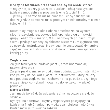
Obozy na Mazurach przeznaczone są dla osób, które:
– nigdy nie jeździły jeszcze na quadach i chcą nauczyć się
jeździć samodzielnie w prostym terenie (stopień I i II);
– jeżdżą już samodzielnie na quadach i chcą nauczyć się
dobrze jeździć samodzielnie w prostym i średniotrudnym terenie
(stopień II i III).
Uczestnicy mogą w trakcie obozu przechodzić na wyższe
stopnie szkolenia quadowego jeśli opanują program swojej
grupy. Jeździmy w małych, 3-4-5 osobowych grupach, dzięki
czemu jeżdżące zespoły są zbliżone wiekiem i umiejętnościami,
co pozwala instruktorowi indywidualnie dostosować dynamikę
zajęć na quadach stosownie do doświadczenia i umiejętności
każdej grupy.
Żeglarstwo
Zajęcia teoretyczne: budowa jachtu, prace bosmańskie,
ratownictwo oraz
Zajęcia praktyczne: rejsy pod okiem doświadczonych sterników
Popłyniemy na pokładzie jachtu z instruktorem, który nauczy
nas podstaw żeglowania i zachowania na pokładzie, czyli tego
wszystkiego, co wykwalifikowany członek załogi wiedzieć
powinien.
Narty wodne
Jeśli macie jakieś doświadczenia z zimy, nauczycie się dużo
szybciej.
Dyscyplina sportowa i czynny wypoczynek polegający na
jeździe na 1 lub 2 nartach po wodzie za holującą motorówką.
Krótko mówiąc to świetna zabawa.