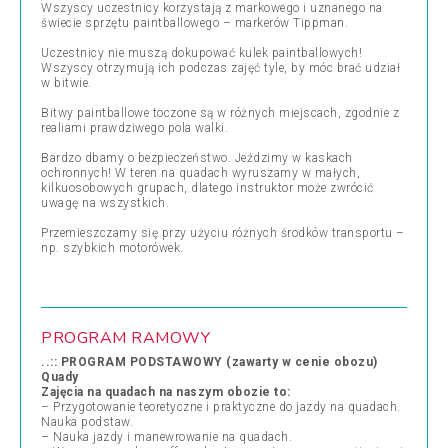
Wszyscy uczestnicy korzystają z markowego i uznanego na
świecie sprzętu paintballowego – markerów Tippman.
Uczestnicy nie muszą dokupować kulek paintballowych!
Wszyscy otrzymują ich podczas zajęć tyle, by móc brać udział
w bitwie.
Bitwy paintballowe toczone są w różnych miejscach, zgodnie z
realiami prawdziwego pola walki.
Bardzo dbamy o bezpieczeństwo. Jeździmy w kaskach
ochronnych! W teren na quadach wyruszamy w małych,
kilkuosobowych grupach, dlatego instruktor może zwrócić
uwagę na wszystkich.
Przemieszczamy się przy użyciu różnych środków transportu –
np. szybkich motorówek.
PROGRAM RAMOWY
..:: PROGRAM PODSTAWOWY (zawarty w cenie obozu)
Quady
Zajęcia na quadach na naszym obozie to:
– Przygotowanie teoretyczne i praktyczne do jazdy na quadach.
Nauka podstaw.
– Nauka jazdy i manewrowanie na quadach.