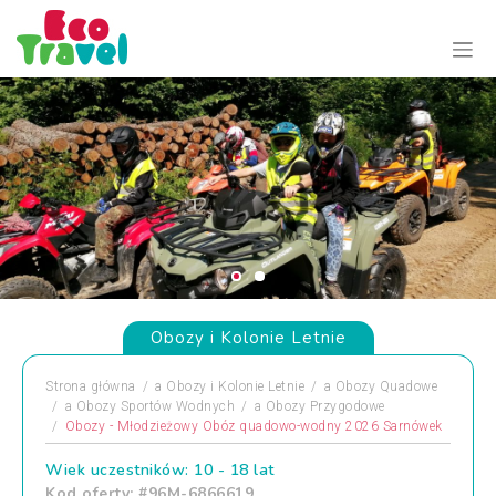
Obozy i Kolonie Letnie
Strona główna
a
Obozy i Kolonie Letnie
a
Obozy Quadowe
a
Obozy Sportów Wodnych
a
Obozy Przygodowe
Obozy - Młodzieżowy Obóz quadowo-wodny 2026 Sarnówek
Wiek uczestników: 10 - 18 lat
Kod oferty: #96M-6866619