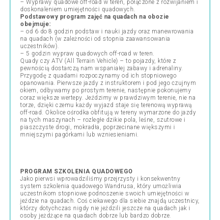
– Wyprawy quadowe off-road w teren, połączone z rozwijaniem i
doskonaleniem umiejętności quadowych.
Podstawowy program zajęć na quadach na obozie
obejmuje:
– od 6 do 8 godzin podstaw i nauki jazdy oraz manewrowania
na quadach (w zależności od stopnia zaawansowania
uczestników).
– 5 godzin wypraw quadowych off-road w teren.
Quady czy ATV (All Terrain Vehicle) – to pojazdy, które z
pewnością dostarczą nam wspaniałej zabawy i adrenaliny.
Przygodę z quadami rozpoczynamy od ich stopniowego
opanowania. Pierwsze jazdy z instruktorem i pod jego czujnym
okiem, odbywamy po prostym terenie, następnie pokonujemy
coraz większe wertepy. Jeździmy w prawdziwym terenie, nie na
torze, dzięki czemu każdy wyjazd staje się terenową wyprawą
off-road. Okolice ośrodka obfitują w tereny wymarzone do jazdy
na tych maszynach – rozległe dzikie pola, leśne, szutrowe i
piaszczyste drogi, mokradła, poprzecinane większymi i
mniejszymi pagórkami lub wzniesieniami.
PROGRAM SZKOLENIA QUADOWEGO
Jako pierwsi wprowadziliśmy przejrzysty i konsekwentny
system szkolenia quadowego Wandrusa, który umożliwia
uczestnikom stopniowe podnoszenie swoich umiejętności w
jeździe na quadach. Coś ciekawego dla siebie znajdą uczestnicy,
którzy dotychczas nigdy nie jeździli jeszcze na quadach jak i
osoby jeżdżące na quadach dobrze lub bardzo dobrze.