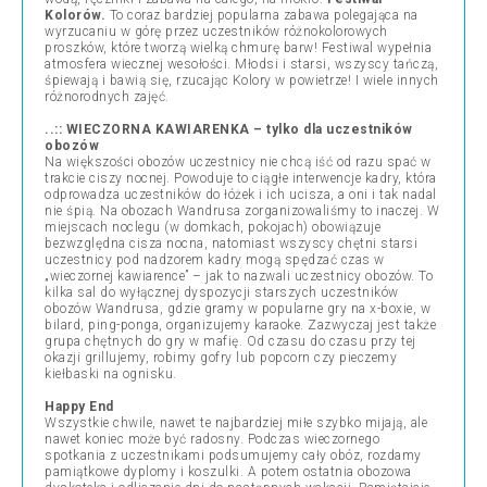
Kolorów.
To coraz bardziej popularna zabawa polegająca na
wyrzucaniu w górę przez uczestników różnokolorowych
proszków, które tworzą wielką chmurę barw! Festiwal wypełnia
atmosfera wiecznej wesołości. Młodsi i starsi, wszyscy tańczą,
śpiewają i bawią się, rzucając Kolory w powietrze! I wiele innych
różnorodnych zajęć.
..:: WIECZORNA KAWIARENKA
– tylko dla uczestników
obozów
Na większości obozów uczestnicy nie chcą iść od razu spać w
trakcie ciszy nocnej. Powoduje to ciągłe interwencje kadry, która
odprowadza uczestników do łóżek i ich ucisza, a oni i tak nadal
nie śpią. Na obozach Wandrusa zorganizowaliśmy to inaczej. W
miejscach noclegu (w domkach, pokojach) obowiązuje
bezwzględna cisza nocna, natomiast wszyscy chętni starsi
uczestnicy pod nadzorem kadry mogą spędzać czas w
„wieczornej kawiarence” – jak to nazwali uczestnicy obozów. To
kilka sal do wyłącznej dyspozycji starszych uczestników
obozów Wandrusa, gdzie gramy w popularne gry na x-boxie, w
bilard, ping-ponga, organizujemy karaoke. Zazwyczaj jest także
grupa chętnych do gry w mafię. Od czasu do czasu przy tej
okazji grillujemy, robimy gofry lub popcorn czy pieczemy
kiełbaski na ognisku.
Happy End
Wszystkie chwile, nawet te najbardziej miłe szybko mijają, ale
nawet koniec może być radosny. Podczas wieczornego
spotkania z uczestnikami podsumujemy cały obóz, rozdamy
pamiątkowe dyplomy i koszulki. A potem ostatnia obozowa