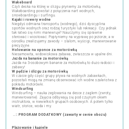
Wakeboard
Czyli deska na której w ślizgu płyniemy za motorówką.
Wakeboarding powstał z połączenia nart wodnych,
snowboardingu i surfingu.
Kajaki i rowery wodne
Niegdyś odmiana transportu (wodnego), dziś dyscyplina
sportów wodnych oraz rodzaj turystyki lub rekreacji. Czy jednak
tak łatwo się nimi manewruje? Nauczymy się sprawnie
sterować i wiosłować. Popłyniemy na wyprawę po jeziorze, a w
ośrodku zrealizujemy zawody – slalom, wyścigi, manewrowanie
precyzyjne.
Holowanie na oponce za motorówką
Niesamowita, widowiskowa zabawa, zwłaszcza w upalne dni.
Jazda na bananie za motorówką
Jazda na 3-osobowym bananie za motorówką to dużo radości i
zabawy!
W pędzie i ślizgu za motorówką
W czasie gdy część grupy pływa na wodnych zabawkach,
pozostali mogą na zmianę obserwować ich wodne szaleństwa z
pokładu motorówki.
Windsurfing
Windsurfing – nauka żeglowania na desce z żaglem (zwroty,
manewrowanie). Zajęcia odbywają się pod czujnym okiem
instruktora, w niewielkich grupach osobowych. A potem tylko
wiatr, słońce, woda i my.
..:: PROGRAM DODATKOWY
(zawarty w cenie obozu)
Plażowanie i kąpiele