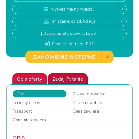
Wybierz miasto wyjazdu
Śniadanie, obiad, kolacja
Dolicz opłaty obowiązkowe
Pobierz ofertę w .PDF
ZAMÓWIENIE WSTĘPNE
Opis oferty
Zadaj Pytanie
Opis
Zakwaterowanie
Terminy
i ceny
Zniżki
i dopłaty
Transport
Cena
zawiera
Cena
nie zawiera
OPIS