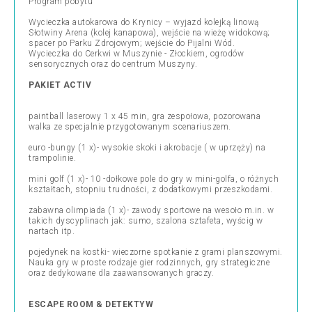
Program pobytu
Wycieczka autokarowa do Krynicy – wyjazd kolejką linową
Słotwiny Arena (kolej kanapowa), wejście na wieżę widokową;
spacer po Parku Zdrojowym; wejście do Pijalni Wód.
Wycieczka do Cerkwi w Muszynie - Złockiem, ogrodów
sensorycznych oraz do centrum Muszyny.
PAKIET ACTIV
paintball laserowy 1 x 45 min, gra zespołowa, pozorowana
walka ze specjalnie przygotowanym scenariuszem.
euro -bungy (1 x)- wysokie skoki i akrobacje ( w uprzęży) na
trampolinie.
mini golf (1 x)- 10 -dołkowe pole do gry w mini-golfa, o różnych
kształtach, stopniu trudności, z dodatkowymi przeszkodami.
zabawna olimpiada (1 x)- zawody sportowe na wesoło m.in. w
takich dyscyplinach jak: sumo, szalona sztafeta, wyścig w
nartach itp.
pojedynek na kostki- wieczorne spotkanie z grami planszowymi.
Nauka gry w proste rodzaje gier rodzinnych, gry strategiczne
oraz dedykowane dla zaawansowanych graczy.
ESCAPE ROOM & DETEKTYW