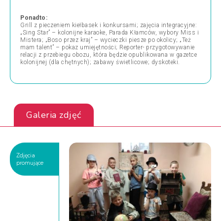
Ponadto:
Grill z pieczeniem kiełbasek i konkursami; zajęcia integracyjne:
„Sing Star” – kolonijne karaoke, Parada Kłamców, wybory Miss i
Mistera; „Boso przez kraj” – wycieczki piesze po okolicy; „Też
mam talent” – pokaz umiejętności; Reporter- przygotowywanie
relacji z przebiegu obozu, która będzie opublikowana w gazetce
kolonijnej (dla chętnych); zabawy świetlicowe; dyskoteki.
Galeria zdjęć
Zdjęcia
promujące