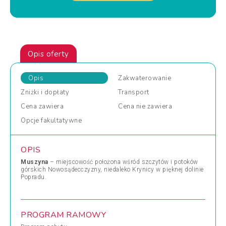
Opis oferty
Opis
Zakwaterowanie
Zniżki
i dopłaty
Transport
Cena
zawiera
Cena
nie zawiera
Opcje
fakultatywne
OPIS
Muszyna
– miejscowość położona wśród szczytów i potoków
górskich Nowosądecczyzny, niedaleko Krynicy w pięknej dolinie
Popradu.
PROGRAM RAMOWY