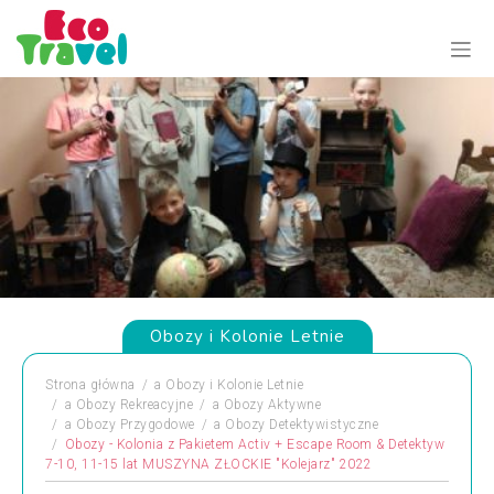
Obozy i Kolonie Letnie
Strona główna
a
Obozy i Kolonie Letnie
a
Obozy Rekreacyjne
a
Obozy Aktywne
a
Obozy Przygodowe
a
Obozy Detektywistyczne
Obozy - Kolonia z Pakietem Activ + Escape Room & Detektyw
7-10, 11-15 lat MUSZYNA ZŁOCKIE "Kolejarz" 2022