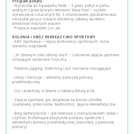
Program pobytu
- Wycieczka do Aquaparku Reda – 3 godz. pobyt w parku
wodnym z prawdziwymi rekinami! Wave Pool – system
wytwarzania sztucznych fal, 3 zróżnicowane zjeżdżalnie oraz
niezwykłe jacuzzi Vulcano dostarczy zabawy każdemu
amatorowi mocnych wrażeń!
- Przejście wąwozem Lisi Jar.
KOLONIA i OBÓZ REKREACYJNO SPORTOWY
- ABC Sportowca – reguły konkurencji sportowych, różne
warianty rozgrzewek.
- „W zdrowym ciele zdrowy duch” – codzienne zajęcia sportowe
rozwijające sprawność fizyczną.
- Poranny jogging, stretching czyli ćwiczenia rozciągające.
- Urazy i kontuzje – elementy pierwszej pomocy
przedmedycznej.
- Gry i podchody w terenie z ciekawą fabułą w tle.
- Zajęcia sportowe, gry zespołowe na boisku ośrodka
(siatkówka, piłka nożna, badminton), zajęcia lekkoatletyczne.
- Bieg Samarytański – gra terenowa z rozwiązywaniem zadań i
szyfrów, kształtująca pozytywne postawy społeczne z
elementami pomocy przedmedycznej (warsztaty z pierwszej
pomocy).