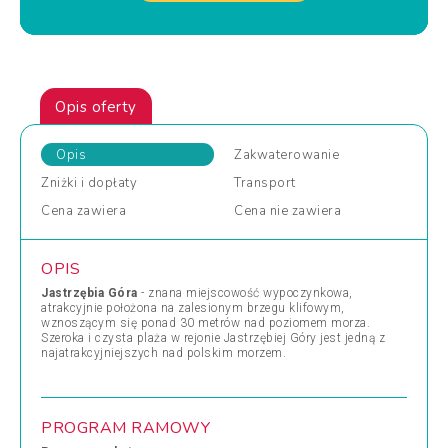
Opis oferty
Opis
Zakwaterowanie
Zniżki
i dopłaty
Transport
Cena
zawiera
Cena
nie zawiera
OPIS
Jastrzębia Góra
- znana miejscowość wypoczynkowa,
atrakcyjnie położona na zalesionym brzegu klifowym,
wznoszącym się ponad 30 metrów nad poziomem morza.
Szeroka i czysta plaża w rejonie Jastrzębiej Góry jest jedną z
najatrakcyjniejszych nad polskim morzem.
PROGRAM RAMOWY