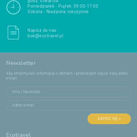
godz. otwarcia:
Poniedziałek - Piątek: 09:00-17:00
Sobota - Niedziela: nieczynne
Napisz do nas:
bok@ecotravel.pl
Newsletter
Aby otrzymywać informacje o ofertach i promocjach wpisz swój adres
e-mail:
ZAPISZ SIĘ >
Ecotravel