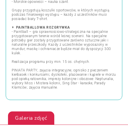
- Morskie opowieści – nauka szant.
Grupy przygotują koszulki sportowców, w których wystąpią
podczas finałowego występu – każdy z uczestników musi
posiadać biały T-shirt.
+ PAINTBALLOWA ROZGRYWKA
- Paintball – gra sprawnościowo-strategiczna na specjalnie
przygotowanym terenie wśród leśnej scenerii. Na specjalne
potrzeby gier zostały przygotowane zarówno sztuczne jaki i
naturalne przeszkody. Każdy z uczestników wyposażony w
mundur, maskę i ochraniacze będzie miał do dyspozycji 300
kulek.
Realizacja programu przy min. 15 os. chętnych.
PINIATA PARTY; zajęcia integracyjne; ognisko z pieczeniem
kiełbasek i konkursami; dyskoteki; plażowanie i kąpiele w morzu
pod opieką ratownika; imprezy kolonijne i obozowe: Neptunalia,
wybory Miss i Mistera kolonii, Sing Star - karaoke, Parady
Kłamców; zajęcia manualne.
Galeria zdjęć