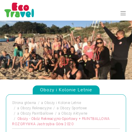
Obozy i Kolonie Letnie
Strona główna
a
Obozy i Kolonie Letnie
a
Obozy Rekreacyjne
a
Obozy Sportowe
a
Obozy Paintballowe
a
Obozy Aktywne
Obozy - Obóz Rekreacyjno-Sportowy + PAINTBALLOWA
ROZGRYWKA Jastrzębia Góra 2020