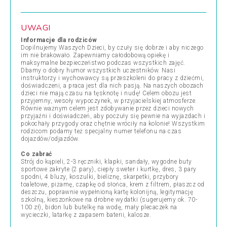
UWAGI
Informacje dla rodziców
Dopilnujemy Waszych Dzieci, by czuły się dobrze i aby niczego
im nie brakowało. Zapewniamy całodobową opiekę i
maksymalne bezpieczeństwo podczas wszystkich zajęć.
Dbamy o dobry humor wszystkich uczestników. Nasi
instruktorzy i wychowawcy są przeszkoleni do pracy z dziećmi,
doświadczeni, a praca jest dla nich pasją. Na naszych obozach
dzieci nie mają czasu na tęsknotę i nudę! Celem obozu jest
przyjemny, wesoły wypoczynek, w przyjacielskiej atmosferze.
Równie ważnym celem jest zdobywanie przez dzieci nowych
przyjaźni i doświadczeń, aby poczuły się pewnie na wyjazdach i
pokochały przygody oraz chętnie wróciły na kolonie! Wszystkim
rodzicom podamy też specjalny numer telefonu na czas
dojazdów/odjazdów.
Co zabrać
Strój do kąpieli, 2-3 ręczniki, klapki, sandały, wygodne buty
sportowe zakryte (2 pary), ciepły sweter i kurtkę, dres, 3 pary
spodni, 4 bluzy, koszulki, bieliznę, skarpetki, przybory
toaletowe, piżamę, czapkę od słońca, krem z filtrem, płaszcz od
deszczu, poprawnie wypełnioną kartę kolonijną, legitymację
szkolną, kieszonkowe na drobne wydatki (sugerujemy ok. 70-
100 zł), bidon lub butelkę na wodę, mały plecaczek na
wycieczki, latarkę z zapasem baterii, kalosze.