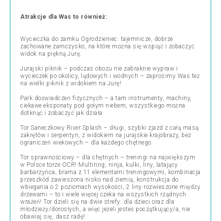
Atrakcje dla Was to również:
Wycieczka do zamku Ogrodzieniec: tajemnicze, dobrze
zachowane zamczysko, na które można się wspiąć i zobaczyć
widok na piękną Jurę.
Jurajski piknik – podczas obozu nie zabraknie wypraw i
wycieczek po okolicy, lądowych i wodnych – zaprosimy Was też
na wielki piknik z widokiem na Jurę!
Park doświadczeń fizycznych – a tam instrumenty, machiny,
ciekawe eksponaty pod gołym niebem, wszystkiego można
dotknąć i zobaczyć jak działa.
Tor Saneczkowy River Splash – długi, szybki zjazd z całą masą
zakrętów i serpentyn, z widokiem na jurajskie krajobrazy, bez
ograniczeń wiekowych – dla każdego chętnego.
Tor sprawnościowy – dla chętnych – treningi na największym
w Polsce torze OCR! Multiring, ninja, kulki, liny, latający
barbarzyńca, brama z 11 elementami treningowymi, kombinacja
przeszkód zawieszona nisko nad ziemią, konstrukcja do
wbiegania o 2 poziomach wysokości, 2 liny rozwieszone między
drzewami – to i wiele więcej czeka na wszystkich rządnych
wrażeń! Tor dzieli się na dwie strefy: dla dzieci oraz dla
młodzieży/dorosłych, a więc jeżeli jesteś początkujący/a, nie
obawiaj się, dasz radę!