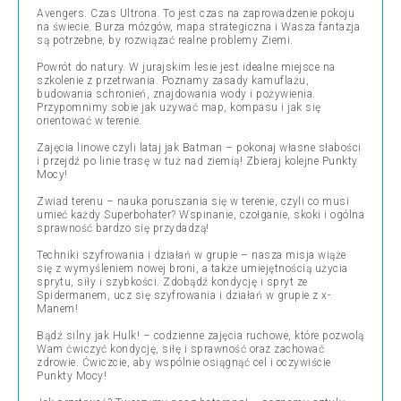
Avengers. Czas Ultrona. To jest czas na zaprowadzenie pokoju
na świecie. Burza mózgów, mapa strategiczna i Wasza fantazja
są potrzebne, by rozwiązać realne problemy Ziemi.
Powrót do natury. W jurajskim lesie jest idealne miejsce na
szkolenie z przetrwania. Poznamy zasady kamuflażu,
budowania schronień, znajdowania wody i pożywienia.
Przypomnimy sobie jak używać map, kompasu i jak się
orientować w terenie.
Zajęcia linowe czyli lataj jak Batman – pokonaj własne słabości
i przejdź po linie trasę w tuż nad ziemią! Zbieraj kolejne Punkty
Mocy!
Zwiad terenu – nauka poruszania się w terenie, czyli co musi
umieć każdy Superbohater? Wspinanie, czołganie, skoki i ogólna
sprawność bardzo się przydadzą!
Techniki szyfrowania i działań w grupie – nasza misja wiąże
się z wymyśleniem nowej broni, a także umiejętnością użycia
sprytu, siły i szybkości. Zdobądź kondycję i spryt ze
Spidermanem, ucz się szyfrowania i działań w grupie z x-
Manem!
Bądź silny jak Hulk! – codzienne zajęcia ruchowe, które pozwolą
Wam ćwiczyć kondycję, siłę i sprawność oraz zachować
zdrowie. Ćwiczcie, aby wspólnie osiągnąć cel i oczywiście
Punkty Mocy!