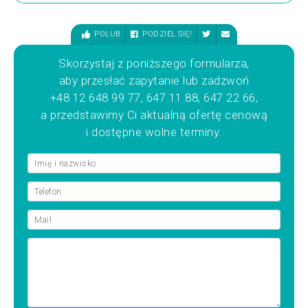
POLUB
PODZIEL SIĘ!
Skorzystaj z poniższego formularza,
aby przesłać zapytanie lub zadzwoń
+48 12 648 99 77, 647 11 88, 647 22 66,
a przedstawimy Ci aktualną ofertę cenową
i dostępne wolne terminy.