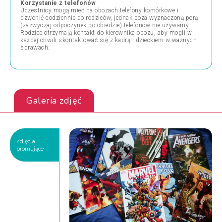
Korzystanie z telefonów
Uczestnicy mogą mieć na obozach telefony komórkowe i
dzwonić codziennie do rodziców, jednak poza wyznaczoną porą
(zazwyczaj odpoczynek po obiedzie) telefonów nie używamy.
Rodzice otrzymają kontakt do kierownika obozu, aby mogli w
każdej chwili skontaktować się z kadrą i dzieckiem w ważnych
sprawach.
Galeria zdjęć
Zdjęcia
promujące