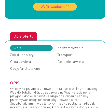
Wyślij wiadomość
Opis oferty
Opis
Zakwaterowanie
Zniżki
i dopłaty
Transport
Cena
zawiera
Cena
nie zawiera
Opcje
fakultatywne
OPIS
Wakacyjna przygoda z uniwersum Marvella w tle! Zapraszamy
Was do Sokolich Gór, gdzie czekają na Was wakacje pełne
przygód i dobrej zabawy! Każdego dnia obozu będziemy
przełamywać swoje słabości, aby udowodnić, że
Superbohaterami nie są tylko komiksowe postaci z nadludzkimi
mocami, ale i każdy człowiek, który jest w czymś dobry i jest w