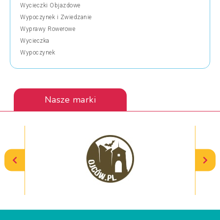
Wycieczki Objazdowe
Wypoczynek i Zwiedzanie
Wyprawy Rowerowe
Wycieczka
Wypoczynek
Nasze marki