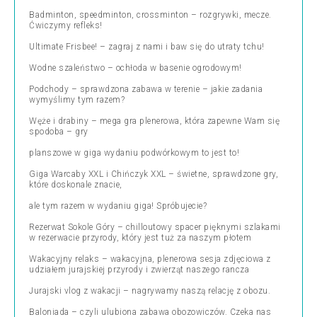
Badminton, speedminton, crossminton – rozgrywki, mecze.
Ćwiczymy refleks!
Ultimate Frisbee! – zagraj z nami i baw się do utraty tchu!
Wodne szaleństwo – ochłoda w basenie ogrodowym!
Podchody – sprawdzona zabawa w terenie – jakie zadania
wymyślimy tym razem?
Węże i drabiny – mega gra plenerowa, która zapewne Wam się
spodoba – gry
planszowe w giga wydaniu podwórkowym to jest to!
Giga Warcaby XXL i Chińczyk XXL – świetne, sprawdzone gry,
które doskonale znacie,
ale tym razem w wydaniu giga! Spróbujecie?
Rezerwat Sokole Góry – chilloutowy spacer pięknymi szlakami
w rezerwacie przyrody, który jest tuż za naszym płotem
Wakacyjny relaks – wakacyjna, plenerowa sesja zdjęciowa z
udziałem jurajskiej przyrody i zwierząt naszego rancza
Jurajski vlog z wakacji – nagrywamy naszą relację z obozu.
Baloniada – czyli ulubiona zabawa obozowiczów. Czeka nas