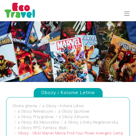
Obozy i Kolonie Letnie
Strona główna
a
Obozy i Kolonie Letnie
a
Obozy Rekreacyjne
a
Obozy Sportowe
a
Obozy Przygodowe
a
Obozy Aktywne
a
Obozy dla Maluszków
a
Obozy z Dietą Wegetariańską
a
Obozy RPG, Fantasy, Bajki
Obozy - Obóz Marvel Mania Find Your Power Avengers Camp