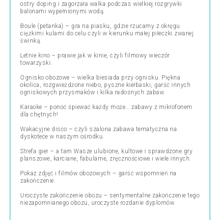
ostry doping i zagorzała walka podczas wielkiej rozgrywki
balonami wypełnionymi wodą.
Boule (petanka) – gra na piasku, gdzie rzucamy z okręgu
ciężkimi kulami do celu czyli w kierunku małej piłeczki zwanej
świnką.
Letnie kino – prawie jak w kinie, czyli filmowy wieczór
towarzyski.
Ognisko obozowe – wielka biesiada przy ognisku. Piękna
okolica, rozgwieżdżone niebo, pyszne kiełbaski, garść innych
ogniskowych przysmaków i kilka radosnych zabaw.
Karaoke – ponoć śpiewać każdy może… zabawy z mikrofonem
dla chętnych!
Wakacyjne disco – czyli szalona zabawa tematyczna na
dyskotece w naszym ośrodku.
Strefa gier – a tam Wasze ulubione, kultowe i sprawdzone gry
planszowe, karciane, fabularne, zręcznościowe i wiele innych.
Pokaz zdjęć i filmów obozowych – garść wspomnień na
zakończenie.
Uroczyste zakończenie obozu – sentymentalne zakończenie tego
niezapomnianego obozu, uroczyste rozdanie dyplomów.