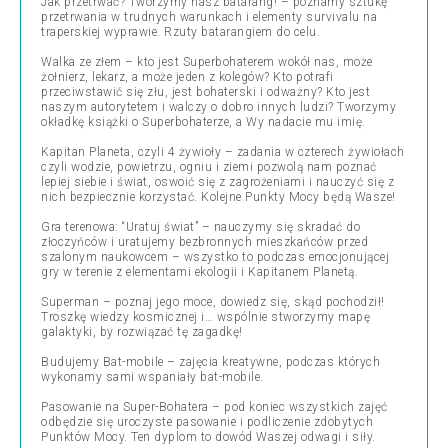
Jak przetrwać? Tworzymy nasz batarang! – poznamy sztukę
przetrwania w trudnych warunkach i elementy survivalu na
traperskiej wyprawie. Rzuty batarangiem do celu.
Walka ze złem – kto jest Superbohaterem wokół nas, może
żołnierz, lekarz, a może jeden z kolegów? Kto potrafi
przeciwstawić się złu, jest bohaterski i odważny? Kto jest
naszym autorytetem i walczy o dobro innych ludzi? Tworzymy
okładkę książki o Superbohaterze, a Wy nadacie mu imię.
Kapitan Planeta, czyli 4 żywioły – zadania w czterech żywiołach
czyli wodzie, powietrzu, ogniu i ziemi pozwolą nam poznać
lepiej siebie i świat, oswoić się z zagrożeniami i nauczyć się z
nich bezpiecznie korzystać. Kolejne Punkty Mocy będą Wasze!
Gra terenowa: “Uratuj świat” – nauczymy się skradać do
złoczyńców i uratujemy bezbronnych mieszkańców przed
szalonym naukowcem – wszystko to podczas emocjonującej
gry w terenie z elementami ekologii i Kapitanem Planetą.
Superman – poznaj jego moce, dowiedz się, skąd pochodził!
Troszkę wiedzy kosmicznej i… wspólnie stworzymy mapę
galaktyki, by rozwiązać tę zagadkę!
Budujemy Bat-mobile – zajęcia kreatywne, podczas których
wykonamy sami wspaniały bat-mobile.
Pasowanie na Super-Bohatera – pod koniec wszystkich zajęć
odbędzie się uroczyste pasowanie i podliczenie zdobytych
Punktów Mocy. Ten dyplom to dowód Waszej odwagi i siły.