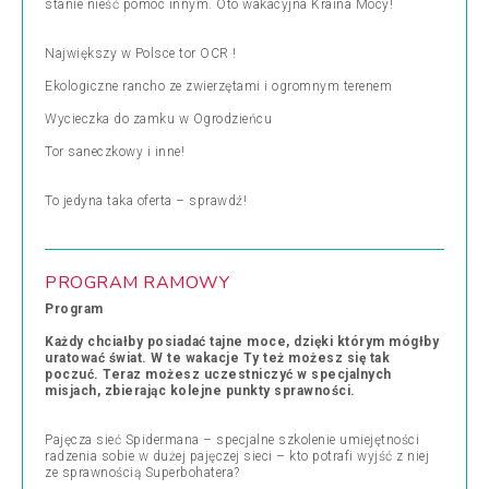
stanie nieść pomoc innym. Oto wakacyjna Kraina Mocy!
Największy w Polsce tor OCR !
Ekologiczne rancho ze zwierzętami i ogromnym terenem
Wycieczka do zamku w Ogrodzieńcu
Tor saneczkowy i inne!
To jedyna taka oferta – sprawdź!
PROGRAM RAMOWY
Program
Każdy chciałby posiadać tajne moce, dzięki którym mógłby
uratować świat. W te wakacje Ty też możesz się tak
poczuć. Teraz możesz uczestniczyć w specjalnych
misjach, zbierając kolejne punkty sprawności.
Pajęcza sieć Spidermana – specjalne szkolenie umiejętności
radzenia sobie w dużej pajęczej sieci – kto potrafi wyjść z niej
ze sprawnością Superbohatera?