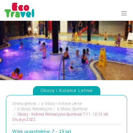
Obozy i Kolonie Letnie
Strona główna
a
Obozy i Kolonie Letnie
a
Obozy Rekreacyjne
a
Obozy Sportowe
Obozy - Kolonia Rekreacyjno-Sportowa 7-11, 12-15 lat
Olsztyn 2022
Wiek uczestników: 7 - 15 lat