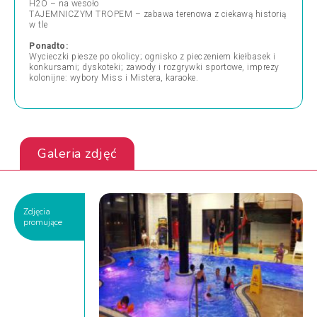
H2O – na wesoło
TAJEMNICZYM TROPEM – zabawa terenowa z ciekawą historią
w tle
Ponadto:
Wycieczki piesze po okolicy; ognisko z pieczeniem kiełbasek i
konkursami; dyskoteki; zawody i rozgrywki sportowe, imprezy
kolonijne: wybory Miss i Mistera, karaoke.
Galeria zdjęć
Zdjęcia
promujące