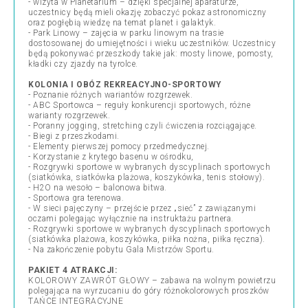
- wizyta w Planetarium – dzięki specjalnej aparaturze,
uczestnicy będą mieli okazję zobaczyć pokaz astronomiczny
oraz pogłębią wiedzę na temat planet i galaktyk.
- Park Linowy – zajęcia w parku linowym na trasie
dostosowanej do umiejętności i wieku uczestników. Uczestnicy
będą pokonywać przeszkody takie jak: mosty linowe, pomosty,
kładki czy zjazdy na tyrolce.
KOLONIA I OBÓZ REKREACYJNO-SPORTOWY
- Poznanie różnych wariantów rozgrzewek.
- ABC Sportowca – reguły konkurencji sportowych, różne
warianty rozgrzewek.
- Poranny jogging, stretching czyli ćwiczenia rozciągające.
- Biegi z przeszkodami.
- Elementy pierwszej pomocy przedmedycznej.
- Korzystanie z krytego basenu w ośrodku,
- Rozgrywki sportowe w wybranych dyscyplinach sportowych
(siatkówka, siatkówka plażowa, koszykówka, tenis stołowy).
- H2O na wesoło – balonowa bitwa.
- Sportowa gra terenowa.
- W sieci pajęczyny – przejście przez „sieć” z zawiązanymi
oczami polegając wyłącznie na instruktażu partnera.
- Rozgrywki sportowe w wybranych dyscyplinach sportowych
(siatkówka plażowa, koszykówka, piłka nożna, piłka ręczna).
- Na zakończenie pobytu Gala Mistrzów Sportu.
PAKIET 4 ATRAKCJI:
KOLOROWY ZAWRÓT GŁOWY – zabawa na wolnym powietrzu
polegająca na wyrzucaniu do góry różnokolorowych proszków
TAŃCE INTEGRACYJNE