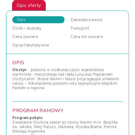
Opis oferty
Opis
Zakwaterowanie
Zniżki
i dopłaty
Transport
Cena
zawiera
Cena
nie zawiera
Opcje
fakultatywne
OPIS
Olsztyn
- położony w środkowej części województwa
warmińsko - mazurskiego nad rzeką Łyną oraz Pojezierzem
Olsztyńskim. Stolica Warmii i Mazur przyciągająca unikatami
natury – kilkunastoma jeziorami oraz największym Miejskim
Parkiem w regionie.
PROGRAM RAMOWY
Program pobytu
Zwiedzanie Olsztyna spacer po stolicy Warmii m.in. Bazylika
św. Jakuba, Stary Ratusz, Starówka, Wysoka Brama, Pomnik
Mikołaja Kopernika.