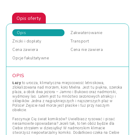
Opis oferty
Opis
Zakwaterowanie
Zniżki
i dopłaty
Transport
Cena
zawiera
Cena
nie zawiera
Opcje
fakultatywne
OPIS
Łazy
to urocza, klimatyczna miejscowość letniskowa,
zlokalizowana nad morzem, koło Mielna. Jest tu piękna, szeroka
plaża, a obok dwa jeziora – Jamno i Bukowo oraz nadmorski,
wydmowy las. Latem jest tu mnóstwo sezonowych atrakcji i
sklepików. Jedna z najpiękniejszych i najszerszych plaż w
Polsce! Zejście nad morze jest płaskie i tuż przy naszym
obiekcie.
Fascynuje Cię świat komiksów? Uwielbiasz rysować i pisać
niesamowite opowiadania? Jeżeli tak, to ten obóz będzie dla
Ciebie strzałem w dziesiątkę! W nadmorskim klimacie
stworzysz niepowtarzalny komiks. Dodatkowo czeka na Ciebie