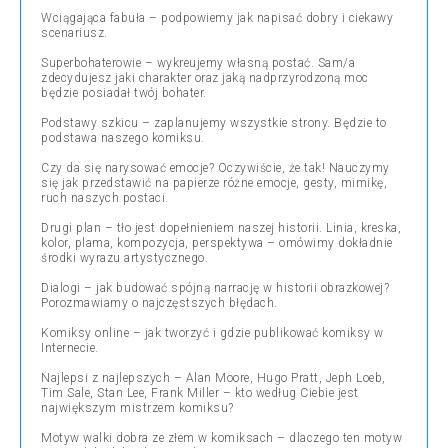
Wciągająca fabuła – podpowiemy jak napisać dobry i ciekawy
scenariusz.
Superbohaterowie – wykreujemy własną postać. Sam/a
zdecydujesz jaki charakter oraz jaką nadprzyrodzoną moc
będzie posiadał twój bohater.
Podstawy szkicu – zaplanujemy wszystkie strony. Będzie to
podstawa naszego komiksu.
Czy da się narysować emocje? Oczywiście, że tak! Nauczymy
się jak przedstawić na papierze różne emocje, gesty, mimikę,
ruch naszych postaci.
Drugi plan – tło jest dopełnieniem naszej historii. Linia, kreska,
kolor, plama, kompozycja, perspektywa – omówimy dokładnie
środki wyrazu artystycznego.
Dialogi – jak budować spójną narrację w historii obrazkowej?
Porozmawiamy o najczęstszych błędach.
Komiksy online – jak tworzyć i gdzie publikować komiksy w
Internecie.
Najlepsi z najlepszych – Alan Moore, Hugo Pratt, Jeph Loeb,
Tim Sale, Stan Lee, Frank Miller – kto według Ciebie jest
największym mistrzem komiksu?
Motyw walki dobra ze złem w komiksach – dlaczego ten motyw