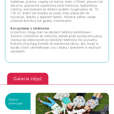
toaletowe, piżamę, czapkę od słońca, krem z filtrem, płaszcz od
deszczu, poprawnie wypełnioną kartę kolonijną, legitymację
szkolną, kieszonkowe na drobne wydatki (sugerujemy ok. 70-
100 zł), bidon lub butelkę na wodę, mały plecaczek na
wycieczki, latarkę z zapasem baterii. Możecie zabrać swoje
ulubione komiksy lub gazety z komiksami.
Korzystanie z telefonów
Uczestnicy mogą mieć na obozach telefony komórkowe i
dzwonić codziennie do rodziców, jednak poza wyznaczoną porą
(zazwyczaj odpoczynek po obiedzie) telefonów nie używamy.
Rodzice otrzymają kontakt do kierownika obozu, aby mogli w
każdej chwili skontaktować się z kadrą i dzieckiem w ważnych
sprawach.
Galeria zdjęć
Zdjęcia
promujące