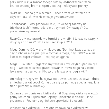
przy użyciu kija zakończonego siatką. Jednocześnie trzeba
bronić własnej bramki kijem z siatką i zdobywać punkty.
Świetlik – nocna gra w terenie – nocna zabawa w terenie z
użyciem latarek, wielkie emocje gwarantowane!
Trickboards – czy próbowaliście już wesołej zabawy na
trickboardach? Komu uda się utrzymać równowagę? Oto
prawdziwe wyzwanie!
Rzep-Cup – oto prawdziwy turniej gry w piłki i tarcze na rzepy –
dołączysz do nas? Oto Łazy Rzep-Cup 2021!
Mega Domino XXL – grę w klasyczne “Domino” każdy zna, ale
czy próbowaliście już gry w formacie mega, czyli XXL? Wielkie
klocki to super zabawa – daj się wciągnąć!
Mega – Twister – gigantyczny twister i my, czyli plątanina rąk i
nóg – wesołe wrażenia gwarantowane! Prawa noga na zielone,
lewa ręka na czerwone! Kto wygra te szalone rozgrywki?
Unihokej – rozgrywki hokejowe na trawie, szalona zabawa i dużo
śmiechu dla każdego! Komu uda się za pomocą specjalnego kija
trafić piłeczką w bramkę?
Zabawa przy ognisku z kiełbaskami! Spędzimy ciekawy wieczór
pełny śmiechu i śpiewania. Zjemy upieczone kiełbaski i inne
przysmaki. Poznamy ogniskowe opowieści i piosenki.
Wakacyjna dyskoteka – szalona zabawa na dyskotece w