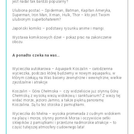
jest nadal tak bardzo popularny?
Ulubiona postać – Spiderman, Batman, Kapitan Ameryka,
Superman, Iron Man, X-man, Hulk, Thor – kto jest Twoim
ulubionym superbohaterem?
Japoński komiks – podstawy rysunku anime i mangi.
Wystawa komiksowych dzieł – pokaz prac na zakończenie
obozu.
A ponadto czeka na was…
Wycieczka autokarowa – Aquapark Koszalin – całodzienna
wycieczka, podczas której będziemy w nowym aquaparku, w
którym czekają na Was baseny zewnętrzne i wewnętrzne, wielkie
zjeżdżalnie i atrakcje.
Koszalin – Góra Chełmska – czy widzieliście już słynną Górę
Chełmską z wysoką wieżą widokową i sanktuarium? Z wieży tej
widać morze, jezioro Jamno, a także piękną panoramę
Koszalina. Są tu też stoiska z pamiątkami.
Wycieczka do Mielna – wysoka promenada z cudnym widokiem
na plażę i morze, słynny pomnik Morsa i oczywiście setki
sklepików z pamiątkami i przeróżne nadmorskie atrakcje – to
część tutejszej atmosfery cudownego lata!