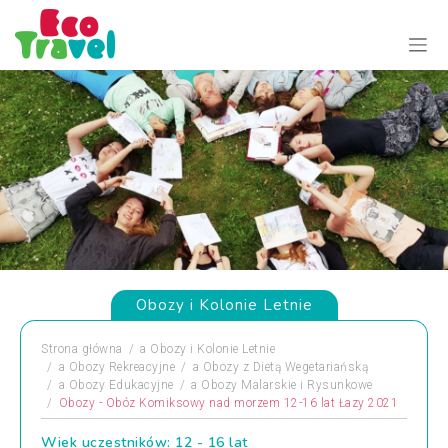
Obozy i Kolonie Letnie
Strona główna
a
Obozy i Kolonie Letnie
a
Obozy Rekreacyjne
a
Obozy z Dietą Wegetariańską
a
Obozy Edukacyjne
a
Obozy Malarskie i Rysunkowe
Obozy - Obóz Komiksowy nad morzem 12-16 lat Łazy 2021
Wiek uczestników: 12 - 16 lat