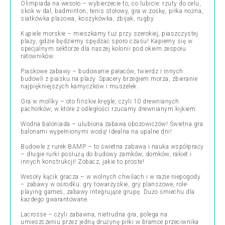
Olimpiada na wesoło – wybierzecie to, co lubicie: rzuty do celu,
skok w dal, badminton, tenis stołowy, gra w zośkę, piłka nożna,
siatkówka plażowa, koszykówka, zbijak, rugby.
Kąpiele morskie – mieszkamy tuż przy szerokiej, piaszczystej
plaży, gdzie będziemy spędzać sporo czasu! Kapiemy się w
specjalnym sektorze dla naszej kolonii pod okiem zespołu
ratowników.
Piaskowe zabawy – budowanie pałaców, twierdz i innych
budowli z piasku na plaży. Spacery brzegiem morza, zbieranie
najpiękniejszych kamyczków i muszelek.
Gra w mollky – oto fińskie kręgle, czyli 10 drewnianych
pachołków, w które z odległości rzucamy drewnianym kijkiem.
Wodna baloniada – ulubiona zabawa obozowiczów! Świetna gra
balonami wypełnionymi wodą! Idealna na upalne dni!
Budowle z rurek BAMP – to świetna zabawa i nauka współpracy
– długie rurki posłużą do budowy zamków, domków, rakiet i
innych konstrukcji! Zobacz, jakie to proste!
Wesoły kącik gracza – w wolnych chwilach i w razie niepogody
– zabawy w ośrodku: gry towarzyskie, gry planszowe, role-
playing games, zabawy integrujące grupę. Dużo śmiechu dla
każdego gwarantowane.
Lacrosse – czyli zabawna, nietrudna gra, polega na
umieszczeniu przez jedną drużynę piłki w bramce przeciwnika