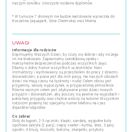
naszym ośrodku. Uroczyste rozdanie dyplomów.
* W turnusie 7 dniowym nie będzie realizowana wycieczka do
Koszalina (aquapark, Góra Chełmska) oraz Mielna.
UWAGI
Informacje dla rodziców
Dopilnujemy Waszych Dzieci, by czuły się dobrze i aby niczego
im nie brakowało. Zapewniamy całodobową opiekę i
maksymalne bezpieczeństwo podczas wszystkich zajęć.
Dbamy o dobry humor wszystkich uczestników. Nasi
instruktorzy i wychowawcy są przeszkoleni do pracy z dziećmi,
doświadczeni, a praca jest dla nich pasją. Na naszych obozach
dzieci nie mają czasu na tęsknotę i nudę! Celem obozu jest
przyjemny, wesoły wypoczynek, w przyjacielskiej atmosferze.
Równie ważnym celem jest zdybywanie przez dzieci nowych
przyjaźni i doświadczeń, aby poczuły się pewnie na wyjazdach i
pokochały przygody oraz chętnie wróciły na kolonie! Wszystkim
rodzicom podamy też specjalny numer telefonu na czas
dojazdów/odjazdów.
Co zabrać
Strój do kąpieli, 2-3 ręczniki, klapki, sandały, wygodne buty
sportowe zakryte (2 pary), ciepły sweter i kurtkę, dres, 3 pary
spodni, 4 bluzy, koszulki, bieliznę, skarpetki, przybory