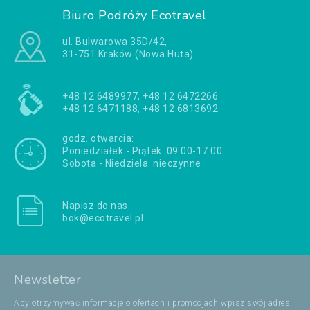
Biuro Podróży Ecotravel
ul. Bulwarowa 35D/42,
31-751 Kraków (Nowa Huta)
+48 12 6489977, +48 12 6472266
+48 12 6471188, +48 12 6813692
godz. otwarcia:
Poniedziałek - Piątek: 09:00-17:00
Sobota - Niedziela: nieczynne
Napisz do nas:
bok@ecotravel.pl
Newsletter
Aby otrzymywać informacje o ofertach i promocjach wpisz swój adres