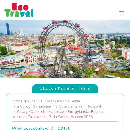
Obozy i Kolonie Letnie
Strona główna
a
Obozy i Kolonie Letnie
a
Obozy Rekreacyjne
a
Obozy z Parkami Rozrywki
Obozy - Obóz letni Korbielów - Energylandia, Baseny
termalne, Tatralandia, Parki Wodne, Wiedeń 2026
Wiek uczestników: 7 - 18 lat