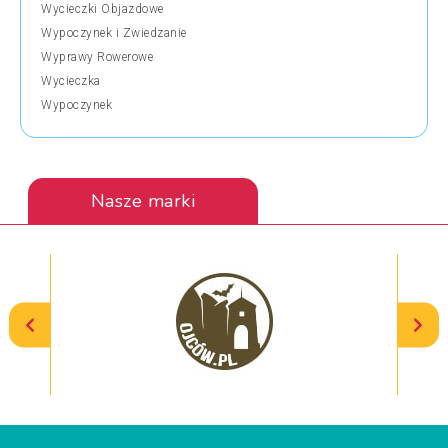
Wycieczki Objazdowe
Wypoczynek i Zwiedzanie
Wyprawy Rowerowe
Wycieczka
Wypoczynek
Nasze marki