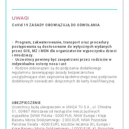
UWAGI
CoVid 19 ZASADY OBOWIĄZUJĄ DO ODWOŁANIA
•
Program, zakwaterowanie, transport oraz procedury
postępowania są dostosowane do wytycznych wydanych
przez GIS, MZ i MEN dla organizatorów wypoczynku dzieci
i młodzieży.
•
Uczestncy powinny być zaopatrzeni przez rodziców w
indywidualne osłony nosa i ust
• Rodzice zobowiązani są do podpisania dodatkowego
regulaminu zawierającego zasady bezpieczeństwa
uwzględniające stan zagrożenia epidemicznego oraz podpisanie
dodatkowych oświadczeń dołączonych do karty kwalifikacyjnej.
UBEZPIECZENIE
Uczestnicy będą ubezpieczeni w UNIQA TU S.A., ul. Chłodna
51, 00-867 Warszawa od następstw nieszczęśliwych
wypadków (NNW Polska - 5000 PLN, NNW Europa i Kraje
Basenu Morza Śródziemnego - 2000 EUR, NNW Pozostałe
Państwa Świata - 4000 EUR), kosztów leczenia (KL Europa i
Kraje Basenu Morza Śródziemnego - 10000 EUR, KL Pozostałe