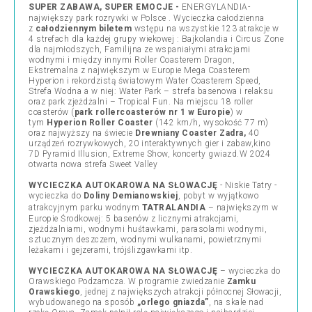
SUPER ZABAWA, SUPER EMOCJE -
ENERGYLANDIA
-
największy park rozrywki w Polsce . Wycieczka całodzienna
z
całodziennym biletem
wstępu na wszystkie 123 atrakcje w
4 strefach dla każdej grupy wiekowej : Bajkolandia i Circus Zone
dla najmłodszych, Familijna ze wspaniałymi atrakcjami
wodnymi i między innymi Roller Coasterem Dragon,
Ekstremalna z największym w Europie Mega Coasterem
Hyperion i rekordzistą światowym Water Coasterem Speed,
Strefa Wodna a w niej: Water Park – strefa basenowa i relaksu
oraz park zjeżdżalni – Tropical Fun. Na miejscu 18 roller
coasterów (
park rollercoasterów nr 1 w Europie
) w
tym
Hyperion Roller Coaster
(142 km/h, wysokość 77 m)
oraz najwyższy na świecie
Drewniany Coaster Zadra,
40
urządzeń rozrywkowych, 20 interaktywnych gier i zabaw,kino
7D Pyramid Illusion, Extreme Show, koncerty gwiazd.W 2024
otwarta nowa strefa Sweet Valley
WYCIECZKA AUTOKAROWA NA SŁOWACJĘ
- Niskie Tatry -
wycieczka do
Doliny Demianowskiej
, pobyt w wyjątkowo
atrakcyjnym parku wodnym
TATRALANDIA
– największym w
Europie Środkowej: 5 basenów z licznymi atrakcjami,
zjeżdżalniami, wodnymi huśtawkami, parasolami wodnymi,
sztucznym deszczem, wodnymi wulkanami, powietrznymi
leżakami i gejzerami, trójślizgawkami itp.
WYCIECZKA AUTOKAROWA NA SŁOWACJĘ
– wycieczka do
Orawskiego Podzamcza. W programie zwiedzanie
Zamku
Orawskiego
, jednej z największych atrakcji północnej Słowacji,
wybudowanego na sposób
„orlego gniazda”
, na skale nad