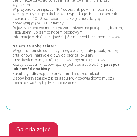
biuro może odwołać połączenie antenowe na 7 dni przed
wyjazdem
W przypadku przejazdu PKP uczestnik powinien posiadać
ważną legitymację szkolną w przypadku jej braku uczestnik
dopłaca do 100% wartości biletu - zgodnie z taryfą
obowiązującą w PKP Intercity.
Dojazdy antenowe mogą być zorganizowane pociągiem, busem,
FlixBusem lub samochodem osobowym.
Informacje o zbiórce najpóźniej 5 dni przed turnusem na www
Należy ze sobą zabrać:
Wygodne obuwie do pieszych wycieczek, mały plecak, kurtkę
ortalionową, nakrycie głowy od słońca, okulary
przeciwsłoneczne, strój kąpielowy i ręcznik kąpielowy.
Każdy uczestniki zobowiązany jest posiadać ważny
paszport
lub dowód
osobisty
.
Fakultety odbywają się przy min. 15 uczestnikach.
Osoby korzystające z przejazdu
PKP
obowiązkowo muszą
posiadać ważną legitymację szkolną.
Galeria zdjęć