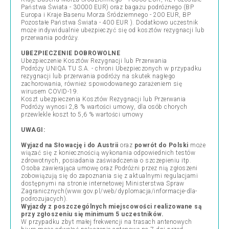
Państwa Świata - 30000 EUR) oraz bagażu podróżnego (BP
Europa i Kraje Basenu Morza Śródziemnego - 200 EUR, BP
Pozostałe Państwa Świata - 400 EUR ). Dodatkowo uczestnik
może indywidualnie ubezpieczyć się od kosztów rezygnacji lub
przerwania podróży.
UBEZPIECZENIE DOBROWOLNE
Ubezpieczenie Kosztów Rezygnacji lub Przerwania
Podróży UNIQA TU S.A. - chroni Ubezpieczonych w przypadku
rezygnacji lub przerwania podróży na skutek nagłego
zachorowania, również spowodowanego zarażeniem się
wirusem COVID-19.
Koszt ubezpieczenia Kosztów Rezygnacji lub Przerwania
Podróży wynosi 2,8 % wartości umowy, dla osób chorych
przewlekle koszt to 5,6 % wartości umowy
UWAGI:
Wyjazd na Słowację i do Austrii
oraz
powrót do Polski
może
wiązać się z koniecznością wykonania odpowiednich testów
zdrowotnych, posiadania zaświadczenia o szczepieniu itp.
Osoba zawierająca umowę oraz Podróżni przez nią zgłoszeni
zobowiązują się do zapoznania się z aktualnymi regulacjami
dostępnymi na stronie internetowej Ministerstwa Spraw
Zagranicznych(www.gov.pl/web/dyplomacja/informacje-dla-
podrozujacych).
Wyjazdy z poszczególnych miejscowości realizowane są
przy zgłoszeniu się minimum 5 uczestników.
W przypadku zbyt małej frekwencji na trasach antenowych