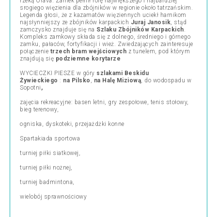
rzeką Orava. Zamek pełnił rolę największego i najbardziej
srogiego więzienia dla zbójników w regionie około tatrzańskim.
Legenda głosi, że z kazamatów więziennych uciekł harnikom
najsłynniejszy ze zbójników karpackich
Juraj Janosik
, stąd
zamczysko znajduje się na
Szlaku Zbójników Karpackich
.
Kompleks zamkowy składa się z dolnego, średniego i górnego
zamku, pałaców, fortyfikacji i wież. Zwiedzających zainteresuje
połączenie
trzech bram wejściowych
z tunelem, pod którym
znajdują się
podziemne korytarze
WYCIECZKI PIESZE w góry
szlakami Beskidu
Żywieckiego
:
na Pilsko
,
na Halę Miziową
, do wodospadu w
Sopotni
,
zajęcia rekreacyjne: basen letni, gry zespołowe, tenis stołowy,
bieg terenowy,
ogniska, dyskoteki, przejażdżki konne
Spartakiada sportowa
turniej piłki siatkowej,
turniej piłki nożnej,
turniej badmintona,
wielobój sprawnościowy