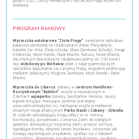
górach 2022, Obozy rekreacyjne z wycieczką Praga rejsem po
Wełtawie
PROGRAM RAMOWY
Wycieczka autokarowa "Złota Praga”
: zwiedzanie zabudowy
pałacowo-zamkowej na Hradczanach (Pałac Prezydencki,
Katedra Św. Wita, Złota Uliczka, Stare Zamkowe Schody), Droga
Królewska, Most Karola, Stare Miasto, Ratusz, Nowe Miasto,
dla chętnych fakultatywny (dodatkowo płatny ok. 200 koron)
rejs
widokowy po Wełtawie
jeden z najprzyjemniejszych
sposobów zapoznania się z piękną Pragą, wygodnie podróżując
statkiem zobaczymy Wzgórze Zamkowe, Most Karola i Stare
Miasto.
Wycieczka do Liberca
: zabawy w
centrum Handlowo-
Rozrywkowym "Babilon”
, wizyta w największym w
Czechach
aquaparku
: baseny, zjeżdżalnie, masaże, sauny,
kąpiele wirujące, masujące, jaskinie (szczegóły:
www.centrumbabylon.cz), następnie wizyta w niedawno
otwartym mega atrakcyjnym
Parku Nauki i Zabawy - iQlandia
.
W iQlandii odwiedzający mogą odbyć m.in. trening
kosmonauty, powędrować z wnętrza Ziemi do odległych
galaktyk, doświadczyć trzęsienia ziemi, przeżyć wichurę,
spadające bomby, obejrzeć taniec błyskawic, zrozumieć jak
działają najróżniejsze urządzenia, spotkać się z robotem
przyszłości, dowiedzieć się jak powstał Kosmos, na desce