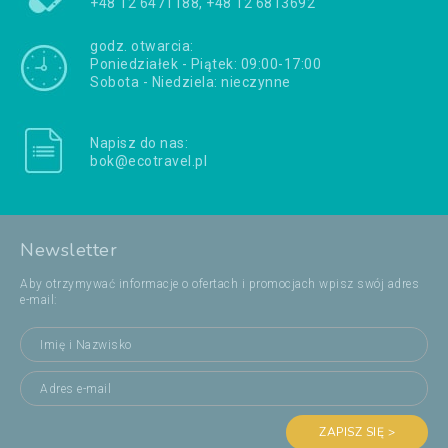
+48 12 6471188, +48 12 6813692
godz. otwarcia:
Poniedziałek - Piątek: 09:00-17:00
Sobota - Niedziela: nieczynne
Napisz do nas:
bok@ecotravel.pl
Newsletter
Aby otrzymywać informacje o ofertach i promocjach wpisz swój adres
e-mail:
ZAPISZ SIĘ >