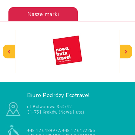
Nasze marki
Biuro Podróży Ecotravel
ul. Bulwarowa 35D/42,
31-751 Kraków (Nowa Huta)
+48 12 6489977, +48 12 6472266