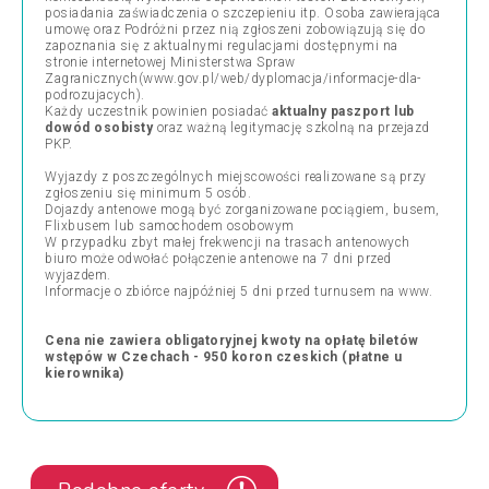
posiadania zaświadczenia o szczepieniu itp. Osoba zawierająca
umowę oraz Podróżni przez nią zgłoszeni zobowiązują się do
zapoznania się z aktualnymi regulacjami dostępnymi na
stronie internetowej Ministerstwa Spraw
Zagranicznych(www.gov.pl/web/dyplomacja/informacje-dla-
podrozujacych).
Każdy uczestnik powinien posiadać
aktualny paszport lub
dowód osobisty
oraz ważną legitymację szkolną na przejazd
PKP.
Wyjazdy z poszczególnych miejscowości realizowane są przy
zgłoszeniu się minimum 5 osób.
Dojazdy antenowe mogą być zorganizowane pociągiem, busem,
Flixbusem lub samochodem osobowym
W przypadku zbyt małej frekwencji na trasach antenowych
biuro może odwołać połączenie antenowe na 7 dni przed
wyjazdem.
Informacje o zbiórce najpóźniej 5 dni przed turnusem na www.
Cena nie zawiera obligatoryjnej kwoty na opłatę biletów
wstępów w Czechach - 950 koron czeskich (płatne u
kierownika)