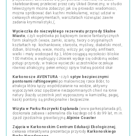
skateboardowej przelecieć przez cały Układ Słoneczny, w studio
telewizyjnym można zobaczyć jak się prowadzi wiadomości,
można spróbować dań kuchni molekularnej, wziąć udział w
ciekawych eksperymentach, warsztatach rozwiązać zawiłe
zadania kryminalistyki,(,
Wycieczka do niezwykłego rezerwatu przyrody Skalne
Miasto
, czyli wędrówka po bajkowym świecie fantastycznych
form skalnych (wieże, zamki, ściany, twory o oryginalnych
kształtach np. kochankowie, starosta, myśliwy, diabelski most,
dzban, bliźnięta, wieże, mosty, wilczy jar, ogrody, amfiteatr,
wielki i mały wodospad itp.), które osiągają wysokości bliskie
100 metrów, a wędrujący człowiek wydaje się odrobiną wobec
potęgi przyrody; w trakcie wycieczki uczestników oczekuje
również atrakcyjny, pełen emocji spływ tratwą pośród skał
Karkonosze AVENTURA
- czyli
spływ bezpiecznymi
pontonami raftingowymi
po malowniczej rzece Bóbr, to
atrakcja która łączy współdziałanie na wodzie, aktywny
wypoczynek oraz spędzenie niezapomnianych chwil na łonie
natury (każdy uczestnik jest wyposażony w kamizelkę, pagaj,
kask) pontony są profesjonalne i bezpieczne.
Wizyta w Parku Rozrywki Esplanada
(www.parkesplanada.pl),
doskonała zabawa i adrenalina dla każdego od 6 do 99 lat, m.in.
zjazd zjeżdżalnia grawitacyjną
Alpinie Coaster
Zajęcia w Karkonoskim Centrum Edukacji Ekologicznej
,
ciekawa interaktywna prezentacja przyrody
Karkonoskiego