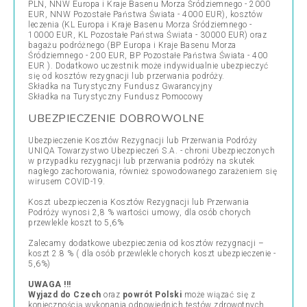
PLN, NNW Europa i Kraje Basenu Morza Śródziemnego - 2000
EUR, NNW Pozostałe Państwa Świata - 4000 EUR), kosztów
leczenia (KL Europa i Kraje Basenu Morza Śródziemnego -
10000 EUR, KL Pozostałe Państwa Świata - 30000 EUR) oraz
bagażu podróżnego (BP Europa i Kraje Basenu Morza
Śródziemnego - 200 EUR, BP Pozostałe Państwa Świata - 400
EUR ). Dodatkowo uczestnik może indywidualnie ubezpieczyć
się od kosztów rezygnacji lub przerwania podróży.
Składka na Turystyczny Fundusz Gwarancyjny
Składka na Turystyczny Fundusz Pomocowy
UBEZPIECZENIE DOBROWOLNE
Ubezpieczenie Kosztów Rezygnacji lub Przerwania Podróży
UNIQA Towarzystwo Ubezpieczeń S.A. - chroni Ubezpieczonych
w przypadku rezygnacji lub przerwania podróży na skutek
nagłego zachorowania, również spowodowanego zarażeniem się
wirusem COVID-19.
Koszt ubezpieczenia Kosztów Rezygnacji lub Przerwania
Podróży wynosi 2,8 % wartości umowy, dla osób chorych
przewlekle koszt to 5,6%
Zalecamy dodatkowe ubezpieczenia od kosztów rezygnacji –
koszt 2.8 % ( dla osób przewlekle chorych koszt ubezpieczenie -
5,6%)
UWAGA !!!
Wyjazd do Czech
oraz
powrót Polski
może wiązać się z
koniecznością wykonania odpowiednich testów zdrowotnych,