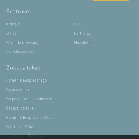
Ecotravel
Kontakt
FAQ
O nas
Partnerzy
Warunki rezerwacji
Newsletter
Polityka cookies
Zobacz także
Poradnik Bezpiecznego
Wypoczynku
Co powinno się znaleźć w
bagażu dziecka?
Poradnik Bezpieczna Woda
Wycieczki Szkolne
Wycieczki Objazdowe