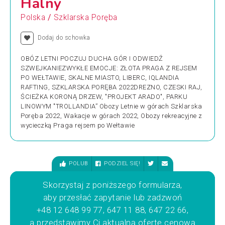
Halny
/
Polska
Szklarska Poręba
Dodaj do schowka
OBÓZ LETNI POCZUJ DUCHA GÓR I ODWIEDŹ
SZWEJKANIEZWYKŁE EMOCJE: ZŁOTA PRAGA Z REJSEM
PO WEŁTAWIE, SKALNE MIASTO, LIBERC, IQLANDIA
RAFTING, SZKLARSKA PORĘBA 2022DREZNO, CZESKI RAJ,
ŚCIEŻKA KORONĄ DRZEW, "PROJEKT ARADO", PARKU
LINOWYM "TROLLANDIA” Obozy Letnie w górach Szklarska
Poręba 2022, Wakacje w górach 2022, Obozy rekreacyjne z
wycieczką Praga rejsem po Wełtawie
POLUB
PODZIEL SIĘ!
Skorzystaj z poniższego formularza,
aby przesłać zapytanie lub zadzwoń
+48 12 648 99 77, 647 11 88, 647 22 66,
a przedstawimy Ci aktualną ofertę cenową