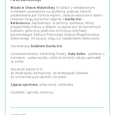
Parku Narodowego
.
Wizyta w Chacie Walońskiej
. W salach z wielobarwnymi
minerałami prowadzone są spotkania, podczas których
prezentowana jest historia regionu, tradycje walońskie a dzieci i
młodzież mogą wysłuchać legendy o
Duchu Gór -
Karkonoszu
. Najdzielniejsi uczestnicy spotkania, którzy
przejdą Próbę Pokory w dybach są zapraszani do kamiennych
podziemi gdzie przy palenisku otrzymują certyfikaty
potwierdzające zdobycie Pierwszego Stopnia Wtajemniczenia
Walońskiego. Od tej pory stają się Czeladnikami Walońskimi.
Gra terenowa
Szlakiem Ducha Gór
Zwiedzanie atrakcji Szklarskiej Poręby:
Huty Szkła
- spotkanie z
hutnikami - pokaz wyrobu szkła (możliwość zakupu pamiątek
ze szkła)
Wycieczki piesze m.in:
do Wodospadu Kamieńczyk, do Wodospadu Szklarka
do schroniska pod Łabskim Szczytem
Zajęcia sportowe
: piłka nożna, siatkówka
Dyskoteki, ogniska, konkursy