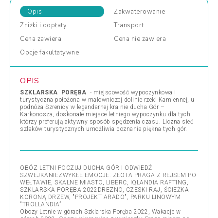
Opis
Zakwaterowanie
Zniżki
i dopłaty
Transport
Cena
zawiera
Cena
nie zawiera
Opcje
fakultatywne
OPIS
SZKLARSKA PORĘBA
- miejscowość wypoczynkowa i
turystyczna położona w malowniczej dolinie rzeki Kamiennej, u
podnóża Szrenicy w legendarnej krainie ducha Gór –
Karkonosza, doskonałe miejsce letniego wypoczynku dla tych,
którzy preferują aktywny sposób spędzenia czasu. Liczna sieć
szlaków turystycznych umożliwia poznanie piękna tych gór.
OBÓZ LETNI POCZUJ DUCHA GÓR I ODWIEDŹ
SZWEJKANIEZWYKŁE EMOCJE: ZŁOTA PRAGA Z REJSEM PO
WEŁTAWIE, SKALNE MIASTO, LIBERC, IQLANDIA RAFTING,
SZKLARSKA PORĘBA 2022DREZNO, CZESKI RAJ, ŚCIEŻKA
KORONĄ DRZEW, "PROJEKT ARADO", PARKU LINOWYM
"TROLLANDIA”
Obozy Letnie w górach Szklarska Poręba 2022, Wakacje w